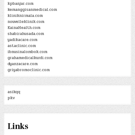
kpbanjar.com
kemanggisanmedical.com
kliniknirmala.com
nouvelleklinik.com
KainaHealth.com
shabirahusada.com
yadikacare.com
astaclinic.com
ibnusinalombok.com
grahamedicalkurdi.com
dyanzacare.com
griyabromoclinic.com
asikqq
pkv
Links