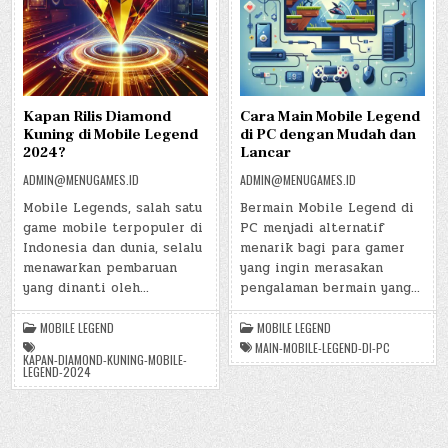
Kapan Rilis Diamond
Cara Main Mobile Legend
Kuning di Mobile Legend
di PC dengan Mudah dan
2024?
Lancar
ADMIN@MENUGAMES.ID
ADMIN@MENUGAMES.ID
Mobile Legends, salah satu
Bermain Mobile Legend di
game mobile terpopuler di
PC menjadi alternatif
Indonesia dan dunia, selalu
menarik bagi para gamer
menawarkan pembaruan
yang ingin merasakan
yang dinanti oleh…
pengalaman bermain yang…
MOBILE LEGEND
MOBILE LEGEND
MAIN-MOBILE-LEGEND-DI-PC
KAPAN-DIAMOND-KUNING-MOBILE-
LEGEND-2024