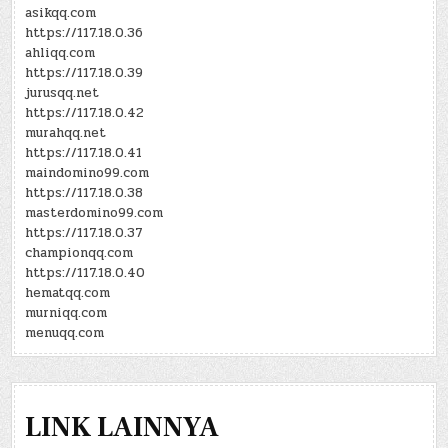
asikqq.com
https://117.18.0.36
ahliqq.com
https://117.18.0.39
jurusqq.net
https://117.18.0.42
murahqq.net
https://117.18.0.41
maindomino99.com
https://117.18.0.38
masterdomino99.com
https://117.18.0.37
championqq.com
https://117.18.0.40
hematqq.com
murniqq.com
menuqq.com
LINK LAINNYA