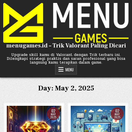
Skip
to
content
menugames.id – Trik Valorant Paling Dicari
Upgrade skill kamu di Valorant dengan Trik terbaru ini.
Dilengkapi strategi praktis dan saran profesional yang bisa
langsung kamu terapkan dalam game.
MENU
Day:
May 2, 2025
02
02
MAY
MAY
2025
2025