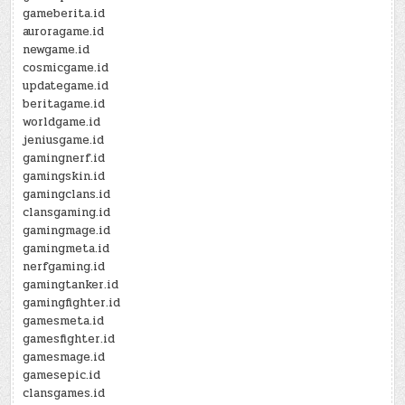
gameberita.id
auroragame.id
newgame.id
cosmicgame.id
updategame.id
beritagame.id
worldgame.id
jeniusgame.id
gamingnerf.id
gamingskin.id
gamingclans.id
clansgaming.id
gamingmage.id
gamingmeta.id
nerfgaming.id
gamingtanker.id
gamingfighter.id
gamesmeta.id
gamesfighter.id
gamesmage.id
gamesepic.id
clansgames.id