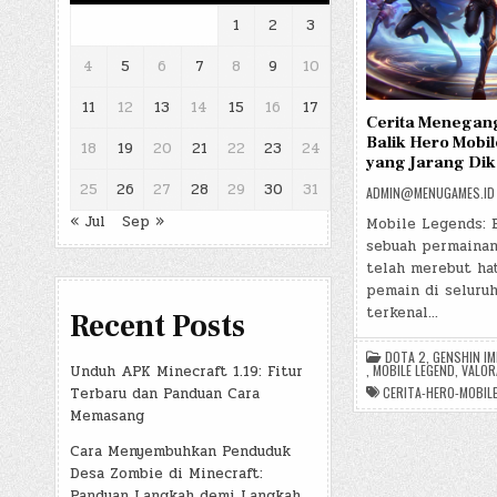
1
2
3
4
5
6
7
8
9
10
11
12
13
14
15
16
17
Cerita Menegan
Balik Hero Mobi
18
19
20
21
22
23
24
yang Jarang Dik
25
26
27
28
29
30
31
ADMIN@MENUGAMES.ID
« Jul
Sep »
Mobile Legends: 
sebuah permainan
telah merebut hat
pemain di seluruh
terkenal…
Recent Posts
DOTA 2
,
GENSHIN I
Unduh APK Minecraft 1.19: Fitur
,
MOBILE LEGEND
,
VALOR
Terbaru dan Panduan Cara
CERITA-HERO-MOBIL
Memasang
Cara Menyembuhkan Penduduk
Desa Zombie di Minecraft:
Panduan Langkah demi Langkah