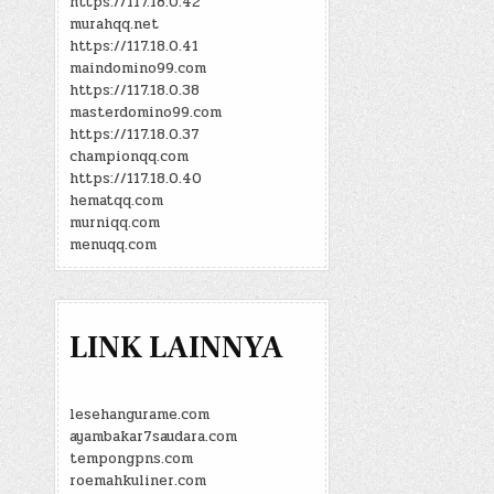
https://117.18.0.42
murahqq.net
https://117.18.0.41
maindomino99.com
https://117.18.0.38
masterdomino99.com
https://117.18.0.37
championqq.com
https://117.18.0.40
hematqq.com
murniqq.com
menuqq.com
LINK LAINNYA
lesehangurame.com
ayambakar7saudara.com
tempongpns.com
roemahkuliner.com