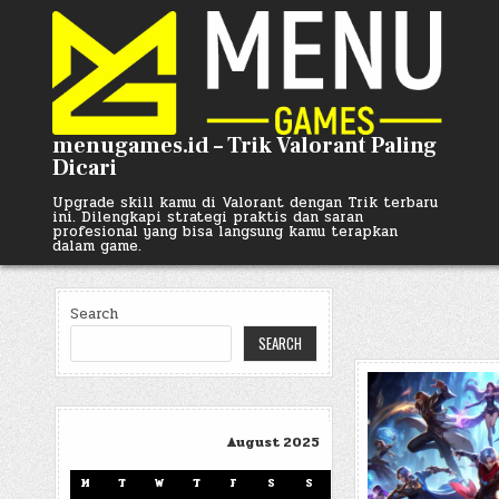
Skip
to
content
menugames.id – Trik Valorant Paling
Dicari
Upgrade skill kamu di Valorant dengan Trik terbaru
ini. Dilengkapi strategi praktis dan saran
profesional yang bisa langsung kamu terapkan
dalam game.
Search
SEARCH
August 2025
M
T
W
T
F
S
S