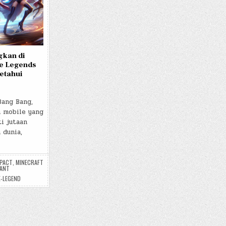
gkan di
le Legends
etahui
Bang Bang,
 mobile yang
i jutaan
 dunia,
MPACT
,
MINECRAFT
ANT
E-LEGEND