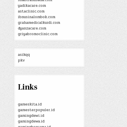
shabirahusada.com
yadikacare.com
astaclinic.com
ibnusinalombok.com
grahamedicalkurdi.com
dyanzacare.com
griyabromoclinic.com
asikqq
pkv
Links
gameskita.id
gamesterpopuler.id
gamingdewi.id
gamingdewa.id
gamingbersama.id