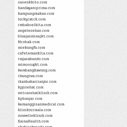
saoenkkito.com
handayaniprima.com
kampungmakan.com
luckycatck.com
rmbakoelkita.com
angelesehan.com
bluejasminejkt.com
Mrobak.com
miekungfu.com
cafetemankita.com
rmjasabundo.com
mimoosajkt.com
kembangkawung.com
chungiwa.com
ikanbakarcianjur.com
kpjisehat.com
mitrasehatklinik.com
kpbanjar.com
kemanggisanmedical.com
kliniknirmala.com
nouvelleklinik.com
KainaHealth.com