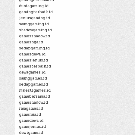
duniagaming.id
gamingterbaik.id
jeniusgaming.id
saunggaming.id
shadowgaming.id
gamesshadow.id
gamesraja.id
sedapgaming.id
gamesdewa.id
gamesjenius.id
gamesterbaik.id
dewagames.id
saunggames.id
sedapgames.id
majestigames.id
gamebersama.id
gameshadow.id
rajagames.id
gameraja.id
gamedewa.id
gamejenius.id
dewigame.id