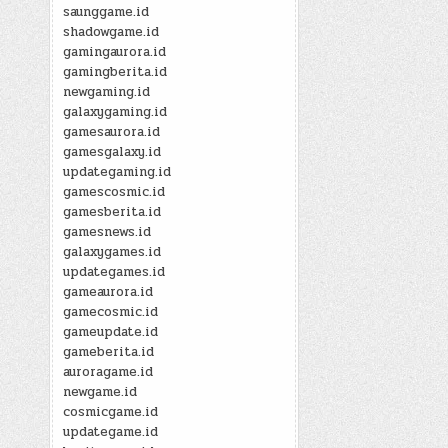
saunggame.id
shadowgame.id
gamingaurora.id
gamingberita.id
newgaming.id
galaxygaming.id
gamesaurora.id
gamesgalaxy.id
updategaming.id
gamescosmic.id
gamesberita.id
gamesnews.id
galaxygames.id
updategames.id
gameaurora.id
gamecosmic.id
gameupdate.id
gameberita.id
auroragame.id
newgame.id
cosmicgame.id
updategame.id