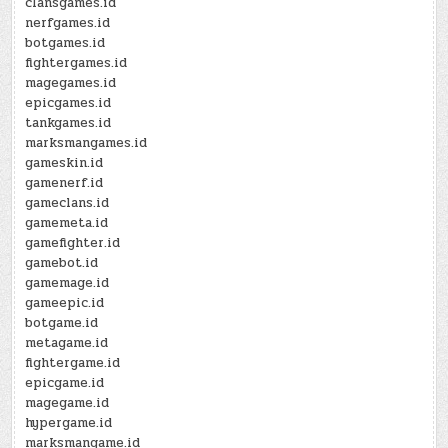
clansgames.id
nerfgames.id
botgames.id
fightergames.id
magegames.id
epicgames.id
tankgames.id
marksmangames.id
gameskin.id
gamenerf.id
gameclans.id
gamemeta.id
gamefighter.id
gamebot.id
gamemage.id
gameepic.id
botgame.id
metagame.id
fightergame.id
epicgame.id
magegame.id
hypergame.id
marksmangame.id