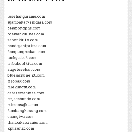
lesehangurame.com
ayambakar7saudara.com
tempongpns.com
roemahkuliner.com
saoenkkito.com
handayaniprima.com
kampungmakan.com
luckycatck.com
rmbakoelkita.com
angelesehan.com
bluejasminejkt.com
Mrobak.com
miekungfu.com
cafetemankita.com
rmjasabundo.com
mimoosajkt.com
kembangkawung.com
chungiwa.com
ikanbakarcianjur.com
kpjisehat.com