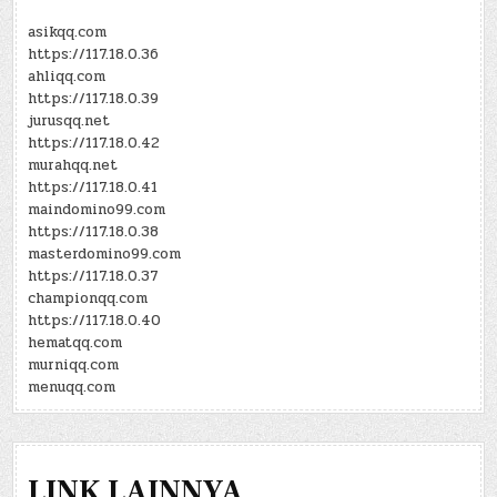
asikqq.com
https://117.18.0.36
ahliqq.com
https://117.18.0.39
jurusqq.net
https://117.18.0.42
murahqq.net
https://117.18.0.41
maindomino99.com
https://117.18.0.38
masterdomino99.com
https://117.18.0.37
championqq.com
https://117.18.0.40
hematqq.com
murniqq.com
menuqq.com
LINK LAINNYA