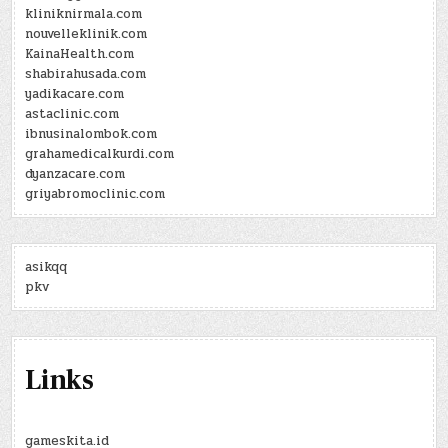
kliniknirmala.com
nouvelleklinik.com
KainaHealth.com
shabirahusada.com
yadikacare.com
astaclinic.com
ibnusinalombok.com
grahamedicalkurdi.com
dyanzacare.com
griyabromoclinic.com
asikqq
pkv
Links
gameskita.id