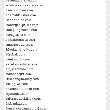
lesehangurame.com
ayambakar7saudara.com
tempongpns.com
roemahkuliner.com
saoenkkito.com
handayaniprima.com
kampungmakan.com
luckycatck.com
rmbakoelkita.com
angelesehan.com
bluejasminejkt.com
Mrobak.com
miekungfu.com
cafetemankita.com
rmjasabundo.com
mimoosajkt.com
kembangkawung.com
chungiwa.com
ikanbakarcianjur.com
kpjisehat.com
mitrasehatklinik.com
kpbanjar.com
kemanggisanmedical.com