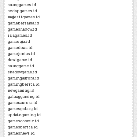
saunggames.id
sedapgames.id
majestigames.id
gamebersama.id
gameshadow.id
rajagames.id
gameraja.id
gamedewa.id
gamejenius.id
dewigame.id
saunggame.id
shadowgame.id
gamingaurora.id
gamingberita.id
newgaming.id
galaxygaming.id
gamesaurora.id
gamesgalaxy.id
updategaming.id
gamescosmic.id
gamesberita.id
gamesnews.id