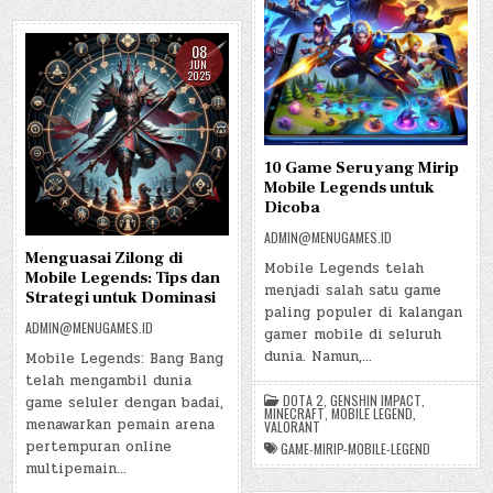
08
JUN
2025
10 Game Seru yang Mirip
Mobile Legends untuk
Dicoba
ADMIN@MENUGAMES.ID
Menguasai Zilong di
Mobile Legends telah
Mobile Legends: Tips dan
menjadi salah satu game
Strategi untuk Dominasi
paling populer di kalangan
ADMIN@MENUGAMES.ID
gamer mobile di seluruh
dunia. Namun,…
Mobile Legends: Bang Bang
telah mengambil dunia
DOTA 2
,
GENSHIN IMPACT
,
game seluler dengan badai,
MINECRAFT
,
MOBILE LEGEND
,
menawarkan pemain arena
VALORANT
pertempuran online
GAME-MIRIP-MOBILE-LEGEND
multipemain…