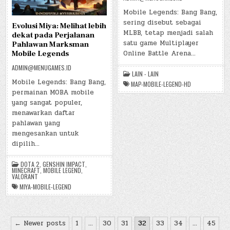
Mobile Legends: Bang Bang,
sering disebut sebagai
Evolusi Miya: Melihat lebih
MLBB, tetap menjadi salah
dekat pada Perjalanan
satu game Multiplayer
Pahlawan Marksman
Online Battle Arena…
Mobile Legends
ADMIN@MENUGAMES.ID
LAIN - LAIN
Mobile Legends: Bang Bang,
MAP-MOBILE-LEGEND-HD
permainan MOBA mobile
yang sangat populer,
menawarkan daftar
pahlawan yang
mengesankan untuk
dipilih…
DOTA 2
,
GENSHIN IMPACT
,
MINECRAFT
,
MOBILE LEGEND
,
VALORANT
MIYA-MOBILE-LEGEND
Posts
← Newer posts
1
…
30
31
32
33
34
…
45