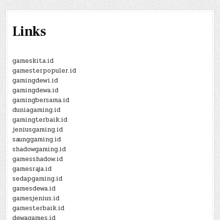
Links
gameskita.id
gamesterpopuler.id
gamingdewi.id
gamingdewa.id
gamingbersama.id
duniagaming.id
gamingterbaik.id
jeniusgaming.id
saunggaming.id
shadowgaming.id
gamesshadow.id
gamesraja.id
sedapgaming.id
gamesdewa.id
gamesjenius.id
gamesterbaik.id
dewagames.id