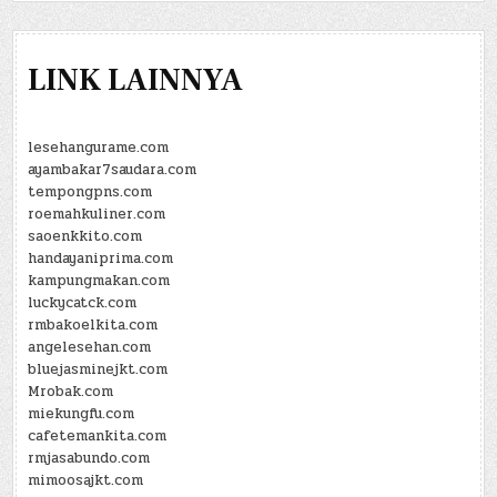
LINK LAINNYA
lesehangurame.com
ayambakar7saudara.com
tempongpns.com
roemahkuliner.com
saoenkkito.com
handayaniprima.com
kampungmakan.com
luckycatck.com
rmbakoelkita.com
angelesehan.com
bluejasminejkt.com
Mrobak.com
miekungfu.com
cafetemankita.com
rmjasabundo.com
mimoosajkt.com