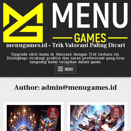
Skip
to
content
menugames.id – Trik Valorant Paling Dicari
Upgrade skill kamu di Valorant dengan Trik terbaru ini.
Dilengkapi strategi praktis dan saran profesional yang bisa
langsung kamu terapkan dalam game.
MENU
Author:
admin@menugames.id
10
09
JUN
JUN
2025
2025