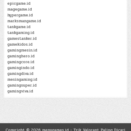
epicgame.id
magegame.id
hypergame.id
marksmangame.id
tankgame.id
tankgaming.id
gamestanker.id
gamekidos.id
gamingmesin.id
gaminghero.id
gamingcore.id
gamingindo.id
gamingdiva.id
mesingaming.id
gamingsuper.id
gamingviva.id
Copyright © 2026 menugames.id - Trik Valorant Paling Dicari