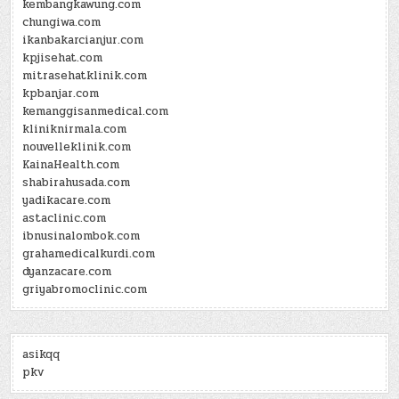
kembangkawung.com
chungiwa.com
ikanbakarcianjur.com
kpjisehat.com
mitrasehatklinik.com
kpbanjar.com
kemanggisanmedical.com
kliniknirmala.com
nouvelleklinik.com
KainaHealth.com
shabirahusada.com
yadikacare.com
astaclinic.com
ibnusinalombok.com
grahamedicalkurdi.com
dyanzacare.com
griyabromoclinic.com
asikqq
pkv