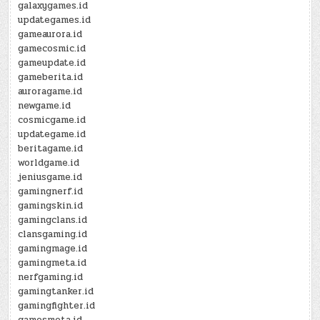
galaxygames.id
updategames.id
gameaurora.id
gamecosmic.id
gameupdate.id
gameberita.id
auroragame.id
newgame.id
cosmicgame.id
updategame.id
beritagame.id
worldgame.id
jeniusgame.id
gamingnerf.id
gamingskin.id
gamingclans.id
clansgaming.id
gamingmage.id
gamingmeta.id
nerfgaming.id
gamingtanker.id
gamingfighter.id