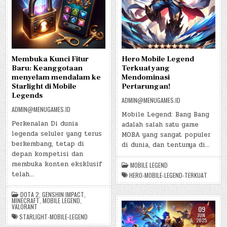
Membuka Kunci Fitur
Hero Mobile Legend
Baru: Keanggotaan
Terkuat yang
menyelam mendalam ke
Mendominasi
Starlight di Mobile
Pertarungan!
Legends
ADMIN@MENUGAMES.ID
ADMIN@MENUGAMES.ID
Mobile Legend: Bang Bang
Perkenalan Di dunia
adalah salah satu game
legenda seluler yang terus
MOBA yang sangat populer
berkembang, tetap di
di dunia, dan tentunya di…
depan kompetisi dan
membuka konten eksklusif
MOBILE LEGEND
telah…
HERO-MOBILE-LEGEND-TERKUAT
DOTA 2
,
GENSHIN IMPACT
,
MINECRAFT
,
MOBILE LEGEND
,
VALORANT
09
JUN
STARLIGHT-MOBILE-LEGEND
2025