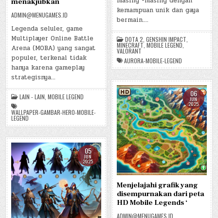
masing -masing dengan
menakjubkan
kemampuan unik dan gaya
ADMIN@MENUGAMES.ID
bermain….
Legenda seluler, game
Multiplayer Online Battle
DOTA 2
,
GENSHIN IMPACT
,
MINECRAFT
,
MOBILE LEGEND
,
Arena (MOBA) yang sangat
VALORANT
populer, terkenal tidak
AURORA-MOBILE-LEGEND
hanya karena gameplay
strategisnya…
06
LAIN - LAIN
,
MOBILE LEGEND
JUN
2025
WALLPAPER-GAMBAR-HERO-MOBILE-
LEGEND
05
JUN
2025
Menjelajahi grafik yang
disempurnakan dari peta
HD Mobile Legends ‘
ADMIN@MENUGAMES.ID