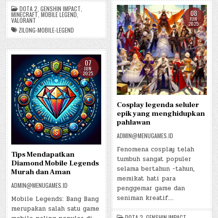
DOTA 2
,
GENSHIN IMPACT
,
08
MINECRAFT
,
MOBILE LEGEND
,
JUN
VALORANT
2025
ZILONG-MOBILE-LEGEND
07
JUN
2025
Cosplay legenda seluler
epik yang menghidupkan
pahlawan
ADMIN@MENUGAMES.ID
Fenomena cosplay telah
Tips Mendapatkan
tumbuh sangat populer
Diamond Mobile Legends
selama bertahun -tahun,
Murah dan Aman
memikat hati para
ADMIN@MENUGAMES.ID
penggemar game dan
seniman kreatif….
Mobile Legends: Bang Bang
merupakan salah satu game
DOTA 2
,
GENSHIN IMPACT
,