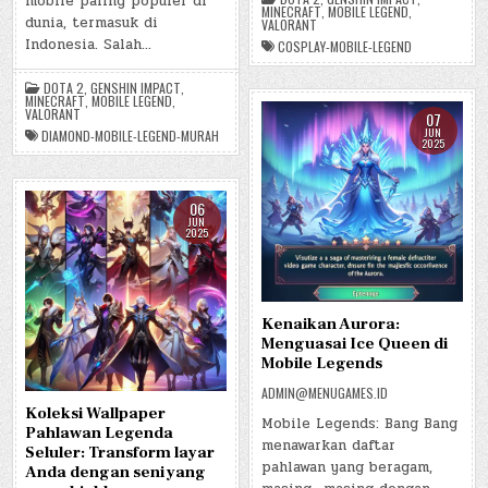
mobile paling populer di
MINECRAFT
,
MOBILE LEGEND
,
dunia, termasuk di
VALORANT
Indonesia. Salah…
COSPLAY-MOBILE-LEGEND
DOTA 2
,
GENSHIN IMPACT
,
MINECRAFT
,
MOBILE LEGEND
,
VALORANT
07
JUN
DIAMOND-MOBILE-LEGEND-MURAH
2025
06
JUN
2025
Kenaikan Aurora:
Menguasai Ice Queen di
Mobile Legends
ADMIN@MENUGAMES.ID
Koleksi Wallpaper
Mobile Legends: Bang Bang
Pahlawan Legenda
menawarkan daftar
Seluler: Transform layar
pahlawan yang beragam,
Anda dengan seni yang