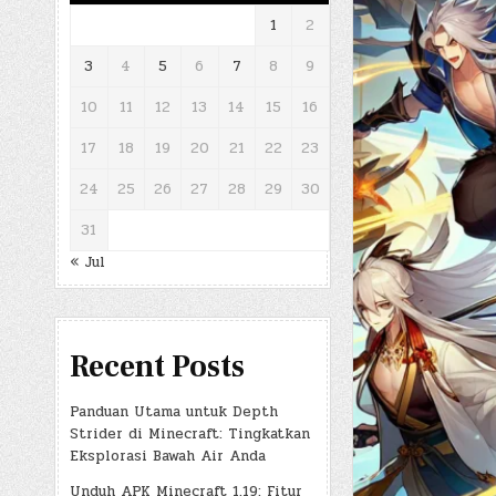
1
2
3
4
5
6
7
8
9
10
11
12
13
14
15
16
17
18
19
20
21
22
23
24
25
26
27
28
29
30
31
« Jul
Recent Posts
Panduan Utama untuk Depth
Strider di Minecraft: Tingkatkan
Eksplorasi Bawah Air Anda
Unduh APK Minecraft 1.19: Fitur