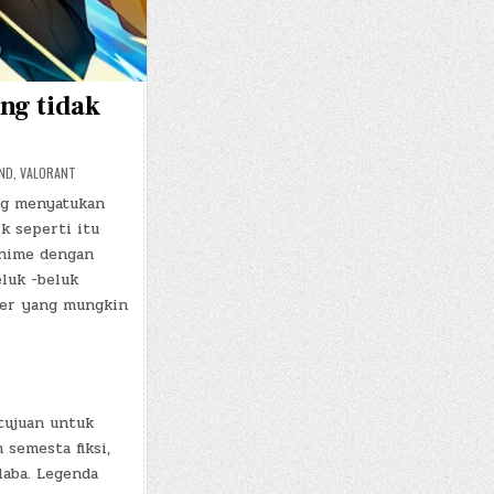
ng tidak
END
,
VALORANT
ng menyatukan
k seperti itu
anime dengan
luk -beluk
ler yang mungkin
tujuan untuk
 semesta fiksi,
aba. Legenda