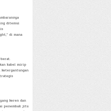
gambarannya
ing ditemui
is
ght,” di mana
berat.
an kabel mirip
n ketergantungan
trategis
 yang keren dan
ai penembak jitu