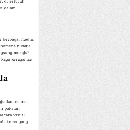
n di seluruh
ke dalam
 berbagai media,
enomena budaya
ngsung merujuk
erkaya keragaman
da
ujudkan esensi
an pakaian
ecara visual
roh, tema yang