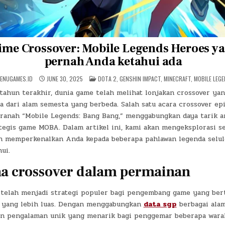
ime Crossover: Mobile Legends Heroes ya
pernah Anda ketahui ada
POSTED
ENUGAMES.ID
JUNE 30, 2025
DOTA 2
,
GENSHIN IMPACT
,
MINECRAFT
,
MOBILE LEG
IN
tahun terakhir, dunia game telah melihat lonjakan crossover ya
a dari alam semesta yang berbeda. Salah satu acara crossover epi
m ranah “Mobile Legends: Bang Bang,” menggabungkan daya tarik 
tegis game MOBA. Dalam artikel ini, kami akan mengeksplorasi se
an memperkenalkan Anda kepada beberapa pahlawan legenda selu
ui.
a crossover dalam permainan
 telah menjadi strategi populer bagi pengembang game yang ber
 yang lebih luas. Dengan menggabungkan
data sgp
berbagai alam
 pengalaman unik yang menarik bagi penggemar beberapa waral