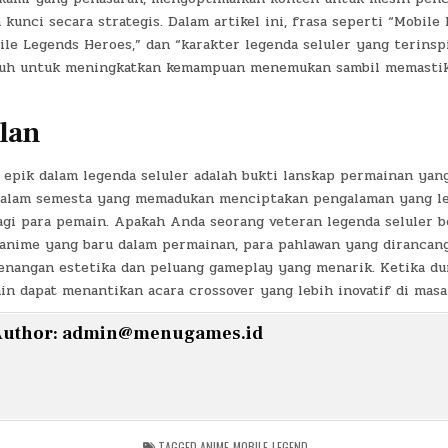
kunci secara strategis. Dalam artikel ini, frasa seperti “Mobil
ile Legends Heroes,” dan “karakter legenda seluler yang terinsp
uruh untuk meningkatkan kemampuan menemukan sambil memasti
lan
 epik dalam legenda seluler adalah bukti lanskap permainan yan
 alam semesta yang memadukan menciptakan pengalaman yang le
agi para pemain. Apakah Anda seorang veteran legenda seluler 
anime yang baru dalam permainan, para pahlawan yang dirancang
nangan estetika dan peluang gameplay yang menarik. Ketika dun
in dapat menantikan acara crossover yang lebih inovatif di masa
uthor:
admin@menugames.id
TAGGED
ANIME-MOBILE-LEGEND