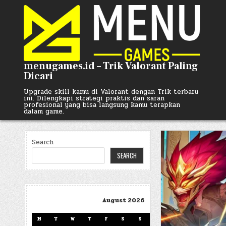
Skip
to
content
menugames.id – Trik Valorant Paling
Dicari
Upgrade skill kamu di Valorant dengan Trik terbaru
ini. Dilengkapi strategi praktis dan saran
profesional yang bisa langsung kamu terapkan
dalam game.
Search
SEARCH
August 2026
M
T
W
T
F
S
S