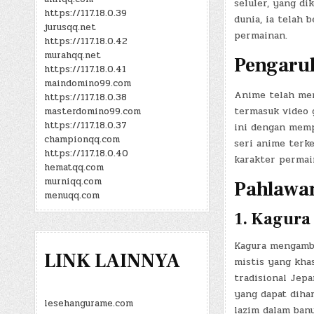
seluler, yang d
https://117.18.0.39
dunia, ia telah
jurusqq.net
permainan.
https://117.18.0.42
murahqq.net
Pengaruh
https://117.18.0.41
maindomino99.com
Anime telah men
https://117.18.0.38
termasuk video 
masterdomino99.com
https://117.18.0.37
ini dengan memp
championqq.com
seri anime terk
https://117.18.0.40
karakter permai
hematqq.com
murniqq.com
Pahlawan
menuqq.com
1.
Kagura 
Kagura mengambi
LINK LAINNYA
mistis yang kha
tradisional Jep
yang dapat diha
lesehangurame.com
lazim dalam bany