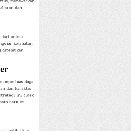
erius, menawarkan
abaran dan
 dari anime
gejar kejahatan
g ditemukan
ler
 memperluas daya
san dan karakter
trategi ini tidak
ain baru ke
ari melibatkan