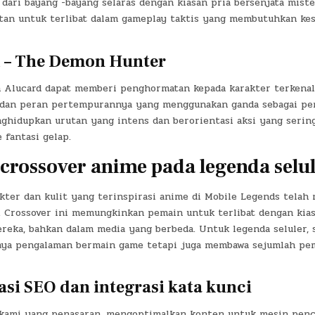
 dari bayang -bayang selaras dengan kiasan pria bersenjata mist
an untuk terlibat dalam gameplay taktis yang membutuhkan kes
 – The Demon Hunter
 Alucard dapat memberi penghormatan kepada karakter terkenal
a dan peran pertempurannya yang menggunakan ganda sebagai pen
ghidupkan urutan yang intens dan berorientasi aksi yang serin
 fantasi gelap.
rossover anime pada legenda selu
kter dan kulit yang terinspirasi anime di Mobile Legends telah
. Crossover ini memungkinkan pemain untuk terlibat dengan kia
reka, bahkan dalam media yang berbeda. Untuk legenda seluler, s
ya pengalaman bermain game tetapi juga membawa sejumlah pem
asi SEO dan integrasi kata kunci
ami yang penasaran, mengoptimalkan konten untuk mesin penc