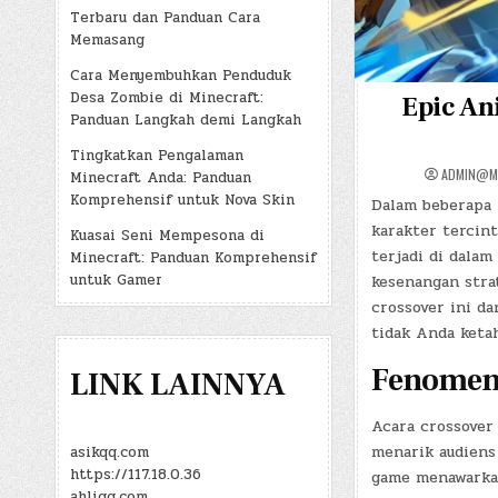
Terbaru dan Panduan Cara
Memasang
Cara Menyembuhkan Penduduk
Desa Zombie di Minecraft:
Epic An
Panduan Langkah demi Langkah
Tingkatkan Pengalaman
ADMIN@M
Minecraft Anda: Panduan
Komprehensif untuk Nova Skin
Dalam beberapa 
karakter tercint
Kuasai Seni Mempesona di
terjadi di dala
Minecraft: Panduan Komprehensif
untuk Gamer
kesenangan stra
crossover ini d
tidak Anda ketah
Fenomen
LINK LAINNYA
Acara crossover
menarik audiens
asikqq.com
https://117.18.0.36
game menawarkan
ahliqq.com