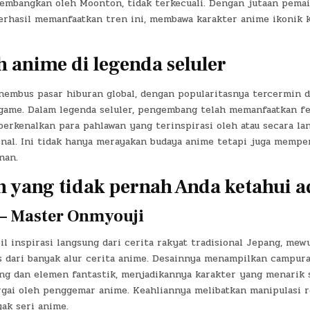
ikembangkan oleh Moonton, tidak terkecuali. Dengan jutaan pemai
 berhasil memanfaatkan tren ini, membawa karakter anime ikonik 
 anime di legenda seluler
embus pasar hiburan global, dengan popularitasnya tercermin di
game. Dalam legenda seluler, pengembang telah memanfaatkan f
erkenalkan para pahlawan yang terinspirasi oleh atau secara la
enal. Ini tidak hanya merayakan budaya anime tetapi juga memp
nan.
 yang tidak pernah Anda ketahui a
– Master Onmyouji
l inspirasi langsung dari cerita rakyat tradisional Jepang, mew
s dari banyak alur cerita anime. Desainnya menampilkan campur
ang dan elemen fantastik, menjadikannya karakter yang menarik s
rgai oleh penggemar anime. Keahliannya melibatkan manipulasi 
ak seri anime.