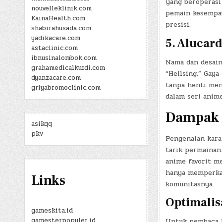
yang beroperasi
nouvelleklinik.com
pemain kesempat
KainaHealth.com
presisi.
shabirahusada.com
yadikacare.com
5.
Alucard
astaclinic.com
ibnusinalombok.com
Nama dan desain
grahamedicalkurdi.com
“Hellsing.” Gay
dyanzacare.com
tanpa henti men
griyabromoclinic.com
dalam seri anime
Dampak c
asikqq
pkv
Pengenalan kara
tarik permainan
anime favorit me
hanya memperka
Links
komunitasnya.
Optimalis
gameskita.id
gamesterpopuler.id
Untuk pembaca k