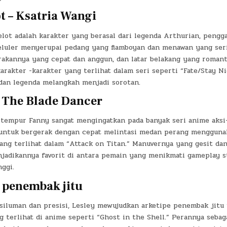
t – Ksatria Wangi
lot adalah karakter yang berasal dari legenda Arthurian, peng
eluler menyerupai pedang yang flamboyan dan menawan yang ser
rakannya yang cepat dan anggun, dan latar belakang yang romant
rakter -karakter yang terlihat dalam seri seperti “Fate/Stay Ni
dan legenda melangkah menjadi sorotan.
 The Blade Dancer
 tempur Fanny sangat mengingatkan pada banyak seri anime aksi-
ntuk bergerak dengan cepat melintasi medan perang menggunak
ang terlihat dalam “Attack on Titan.” Manuvernya yang gesit da
njadikannya favorit di antara pemain yang menikmati gameplay s
ggi.
– penembak jitu
siluman dan presisi, Lesley mewujudkan arketipe penembak jitu
 terlihat di anime seperti “Ghost in the Shell.” Perannya sebag