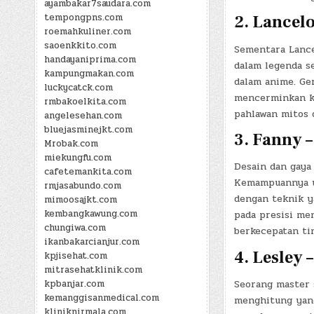
ayambakar7saudara.com
tempongpns.com
2.
Lancelo
roemahkuliner.com
saoenkkito.com
Sementara Lance
handayaniprima.com
dalam legenda s
kampungmakan.com
dalam anime. Ge
luckycatck.com
mencerminkan ka
rmbakoelkita.com
pahlawan mitos 
angelesehan.com
bluejasminejkt.com
3.
Fanny –
Mrobak.com
miekungfu.com
Desain dan gaya
cafetemankita.com
Kemampuannya u
rmjasabundo.com
dengan teknik y
mimoosajkt.com
kembangkawung.com
pada presisi me
chungiwa.com
berkecepatan tin
ikanbakarcianjur.com
4.
Lesley 
kpjisehat.com
mitrasehatklinik.com
kpbanjar.com
Seorang master 
kemanggisanmedical.com
menghitung yang
kliniknirmala.com