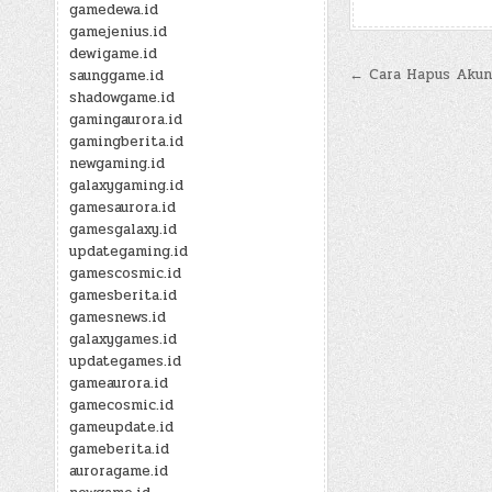
gamedewa.id
gamejenius.id
dewigame.id
Post
← Cara Hapus Akun
saunggame.id
shadowgame.id
navigatio
gamingaurora.id
gamingberita.id
newgaming.id
galaxygaming.id
gamesaurora.id
gamesgalaxy.id
updategaming.id
gamescosmic.id
gamesberita.id
gamesnews.id
galaxygames.id
updategames.id
gameaurora.id
gamecosmic.id
gameupdate.id
gameberita.id
auroragame.id