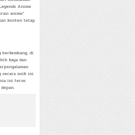
e Legends Anime
irasi anime”
kan konten tetap
g berkembang, di
bih kaya dan
berpengalaman
 secara unik ini
ia ini terus
 depan.