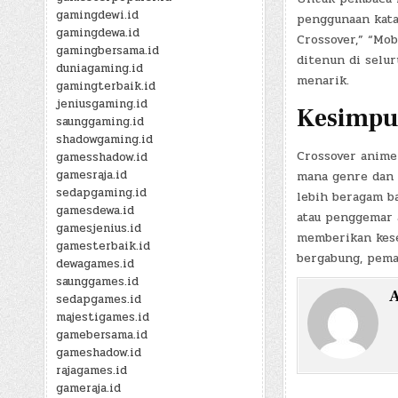
gamingdewi.id
penggunaan kata 
gamingdewa.id
Crossover,” “Mob
gamingbersama.id
ditenun di sel
duniagaming.id
menarik.
gamingterbaik.id
jeniusgaming.id
Kesimpu
saunggaming.id
shadowgaming.id
Crossover anime
gamesshadow.id
gamesraja.id
mana genre dan
sedapgaming.id
lebih beragam b
gamesdewa.id
atau penggemar 
gamesjenius.id
memberikan kese
gamesterbaik.id
bergabung, pema
dewagames.id
saunggames.id
A
sedapgames.id
majestigames.id
gamebersama.id
gameshadow.id
rajagames.id
gameraja.id