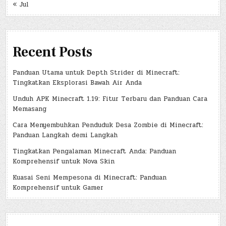
« Jul
Recent Posts
Panduan Utama untuk Depth Strider di Minecraft:
Tingkatkan Eksplorasi Bawah Air Anda
Unduh APK Minecraft 1.19: Fitur Terbaru dan Panduan Cara
Memasang
Cara Menyembuhkan Penduduk Desa Zombie di Minecraft:
Panduan Langkah demi Langkah
Tingkatkan Pengalaman Minecraft Anda: Panduan
Komprehensif untuk Nova Skin
Kuasai Seni Mempesona di Minecraft: Panduan
Komprehensif untuk Gamer