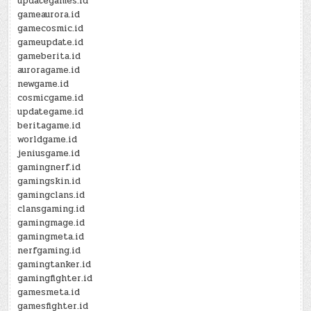
updategames.id
gameaurora.id
gamecosmic.id
gameupdate.id
gameberita.id
auroragame.id
newgame.id
cosmicgame.id
updategame.id
beritagame.id
worldgame.id
jeniusgame.id
gamingnerf.id
gamingskin.id
gamingclans.id
clansgaming.id
gamingmage.id
gamingmeta.id
nerfgaming.id
gamingtanker.id
gamingfighter.id
gamesmeta.id
gamesfighter.id