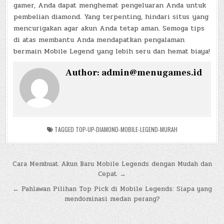
gamer, Anda dapat menghemat pengeluaran Anda untuk
pembelian diamond. Yang terpenting, hindari situs yang
mencurigakan agar akun Anda tetap aman. Semoga tips
di atas membantu Anda mendapatkan pengalaman
bermain Mobile Legend yang lebih seru dan hemat biaya!
Author:
admin@menugames.id
TAGGED
TOP-UP-DIAMOND-MOBILE-LEGEND-MURAH
Post
Cara Membuat Akun Baru Mobile Legends dengan Mudah dan
Cepat →
navigation
← Pahlawan Pilihan Top Pick di Mobile Legends: Siapa yang
mendominasi medan perang?