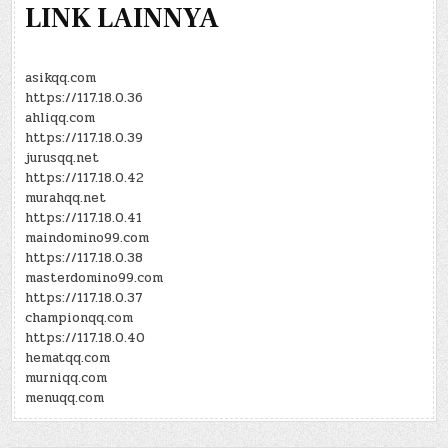
LINK LAINNYA
asikqq.com
https://117.18.0.36
ahliqq.com
https://117.18.0.39
jurusqq.net
https://117.18.0.42
murahqq.net
https://117.18.0.41
maindomino99.com
https://117.18.0.38
masterdomino99.com
https://117.18.0.37
championqq.com
https://117.18.0.40
hematqq.com
murniqq.com
menuqq.com