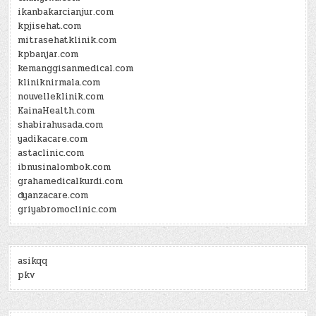
ikanbakarcianjur.com
kpjisehat.com
mitrasehatklinik.com
kpbanjar.com
kemanggisanmedical.com
kliniknirmala.com
nouvelleklinik.com
KainaHealth.com
shabirahusada.com
yadikacare.com
astaclinic.com
ibnusinalombok.com
grahamedicalkurdi.com
dyanzacare.com
griyabromoclinic.com
asikqq
pkv