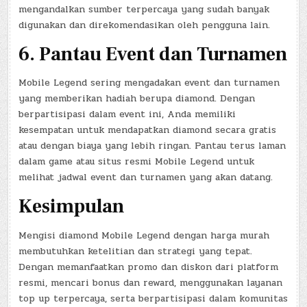
mengandalkan sumber terpercaya yang sudah banyak
digunakan dan direkomendasikan oleh pengguna lain.
6. Pantau Event dan Turnamen
Mobile Legend sering mengadakan event dan turnamen
yang memberikan hadiah berupa diamond. Dengan
berpartisipasi dalam event ini, Anda memiliki
kesempatan untuk mendapatkan diamond secara gratis
atau dengan biaya yang lebih ringan. Pantau terus laman
dalam game atau situs resmi Mobile Legend untuk
melihat jadwal event dan turnamen yang akan datang.
Kesimpulan
Mengisi diamond Mobile Legend dengan harga murah
membutuhkan ketelitian dan strategi yang tepat.
Dengan memanfaatkan promo dan diskon dari platform
resmi, mencari bonus dan reward, menggunakan layanan
top up terpercaya, serta berpartisipasi dalam komunitas