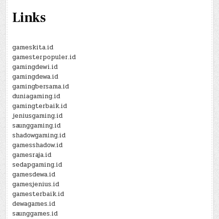
Links
gameskita.id
gamesterpopuler.id
gamingdewi.id
gamingdewa.id
gamingbersama.id
duniagaming.id
gamingterbaik.id
jeniusgaming.id
saunggaming.id
shadowgaming.id
gamesshadow.id
gamesraja.id
sedapgaming.id
gamesdewa.id
gamesjenius.id
gamesterbaik.id
dewagames.id
saunggames.id