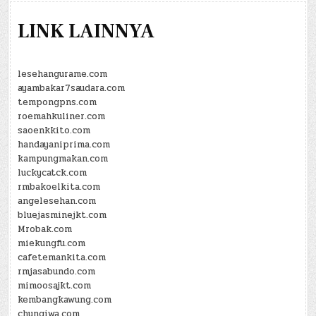
LINK LAINNYA
lesehangurame.com
ayambakar7saudara.com
tempongpns.com
roemahkuliner.com
saoenkkito.com
handayaniprima.com
kampungmakan.com
luckycatck.com
rmbakoelkita.com
angelesehan.com
bluejasminejkt.com
Mrobak.com
miekungfu.com
cafetemankita.com
rmjasabundo.com
mimoosajkt.com
kembangkawung.com
chungiwa.com