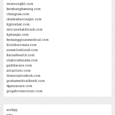
mimoosajkt.com
kembangkawung.com
chungiwa.com
ikanbakarcianjur.com
kpjisehat.com
mitrasehatklinik.com
kpbanjar.com
kemanggisanmedical.com
kliniknirmala.com
nouvelleklinik.com
KainaHealth.com
shabirahusada.com
yadikacare.com
astaclinic.com
ibnusinalombok.com
grahamedicalkurdi.com
dyanzacare.com
griyabromoclinic.com
asikqq