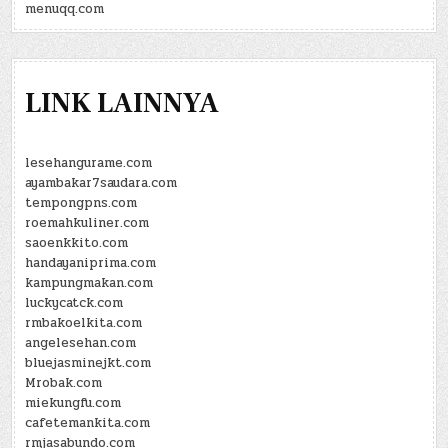
menuqq.com
LINK LAINNYA
lesehangurame.com
ayambakar7saudara.com
tempongpns.com
roemahkuliner.com
saoenkkito.com
handayaniprima.com
kampungmakan.com
luckycatck.com
rmbakoelkita.com
angelesehan.com
bluejasminejkt.com
Mrobak.com
miekungfu.com
cafetemankita.com
rmjasabundo.com