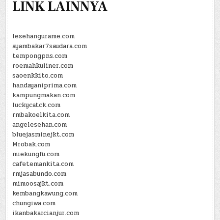
LINK LAINNYA
lesehangurame.com
ayambakar7saudara.com
tempongpns.com
roemahkuliner.com
saoenkkito.com
handayaniprima.com
kampungmakan.com
luckycatck.com
rmbakoelkita.com
angelesehan.com
bluejasminejkt.com
Mrobak.com
miekungfu.com
cafetemankita.com
rmjasabundo.com
mimoosajkt.com
kembangkawung.com
chungiwa.com
ikanbakarcianjur.com