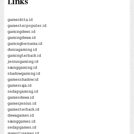
Links
gameskita.id
gamesterpopuler.id
gamingdewi.id
gamingdewa.id
gamingbersama.id
duniagaming.id
gamingterbaik.id
jeniusgaming.id
saunggaming.id
shadowgaming.id
gamesshadow.id
gamesraja.id
sedapgaming.id
gamesdewa.id
gamesjenius.id
gamesterbaik.id
dewagames.id
saunggames.id
sedapgames.id
majestigames.id