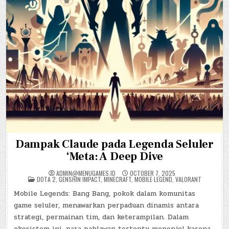
Dampak Claude pada Legenda Seluler
‘Meta: A Deep Dive
ADMIN@MENUGAMES.ID
OCTOBER 7, 2025
POSTED
DOTA 2
,
GENSHIN IMPACT
,
MINECRAFT
,
MOBILE LEGEND
,
VALORANT
IN
Mobile Legends: Bang Bang, pokok dalam komunitas
game seluler, menawarkan perpaduan dinamis antara
strategi, permainan tim, dan keterampilan. Dalam
ekosistem ini, para pahlawan tertentu menonjol karena