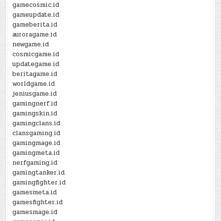
gamecosmic.id
gameupdate.id
gameberita.id
auroragame.id
newgame.id
cosmicgame.id
updategame.id
beritagame.id
worldgame.id
jeniusgame.id
gamingnerf.id
gamingskin.id
gamingclans.id
clansgaming.id
gamingmage.id
gamingmeta.id
nerfgaming.id
gamingtanker.id
gamingfighter.id
gamesmeta.id
gamesfighter.id
gamesmage.id