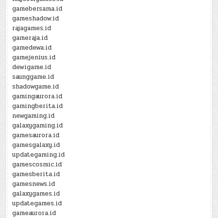
gamebersama.id
gameshadow.id
rajagames.id
gameraja.id
gamedewa.id
gamejenius.id
dewigame.id
saunggame.id
shadowgame.id
gamingaurora.id
gamingberita.id
newgaming.id
galaxygaming.id
gamesaurora.id
gamesgalaxy.id
updategaming.id
gamescosmic.id
gamesberita.id
gamesnews.id
galaxygames.id
updategames.id
gameaurora.id