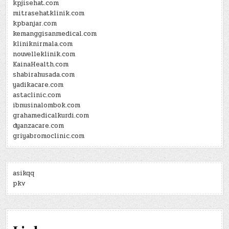
kpjisehat.com
mitrasehatklinik.com
kpbanjar.com
kemanggisanmedical.com
kliniknirmala.com
nouvelleklinik.com
KainaHealth.com
shabirahusada.com
yadikacare.com
astaclinic.com
ibnusinalombok.com
grahamedicalkurdi.com
dyanzacare.com
griyabromoclinic.com
asikqq
pkv