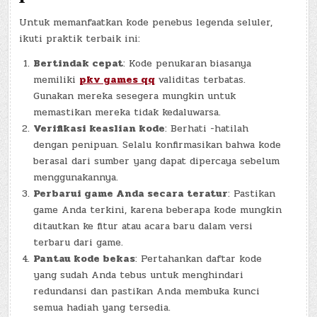
Untuk memanfaatkan kode penebus legenda seluler,
ikuti praktik terbaik ini:
Bertindak cepat
: Kode penukaran biasanya
memiliki
pkv games qq
validitas terbatas.
Gunakan mereka sesegera mungkin untuk
memastikan mereka tidak kedaluwarsa.
Verifikasi keaslian kode
: Berhati -hatilah
dengan penipuan. Selalu konfirmasikan bahwa kode
berasal dari sumber yang dapat dipercaya sebelum
menggunakannya.
Perbarui game Anda secara teratur
: Pastikan
game Anda terkini, karena beberapa kode mungkin
ditautkan ke fitur atau acara baru dalam versi
terbaru dari game.
Pantau kode bekas
: Pertahankan daftar kode
yang sudah Anda tebus untuk menghindari
redundansi dan pastikan Anda membuka kunci
semua hadiah yang tersedia.