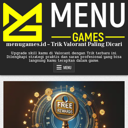
Skip
to
content
menugames.id – Trik Valorant Paling Dicari
Upgrade skill kamu di Valorant dengan Trik terbaru ini.
Dilengkapi strategi praktis dan saran profesional yang bisa
langsung kamu terapkan dalam game.
MENU