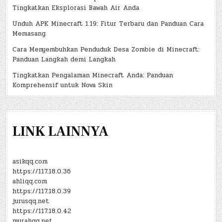
Tingkatkan Eksplorasi Bawah Air Anda
Unduh APK Minecraft 1.19: Fitur Terbaru dan Panduan Cara
Memasang
Cara Menyembuhkan Penduduk Desa Zombie di Minecraft:
Panduan Langkah demi Langkah
Tingkatkan Pengalaman Minecraft Anda: Panduan
Komprehensif untuk Nova Skin
LINK LAINNYA
asikqq.com
https://117.18.0.36
ahliqq.com
https://117.18.0.39
jurusqq.net
https://117.18.0.42
murahqq.net