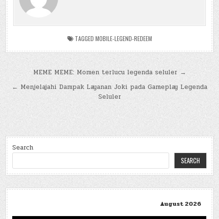
TAGGED
MOBILE-LEGEND-REDEEM
Post
MEME MEME: Momen terlucu legenda seluler →
navigation
← Menjelajahi Dampak Layanan Joki pada Gameplay Legenda
Seluler
Search
SEARCH
August 2026