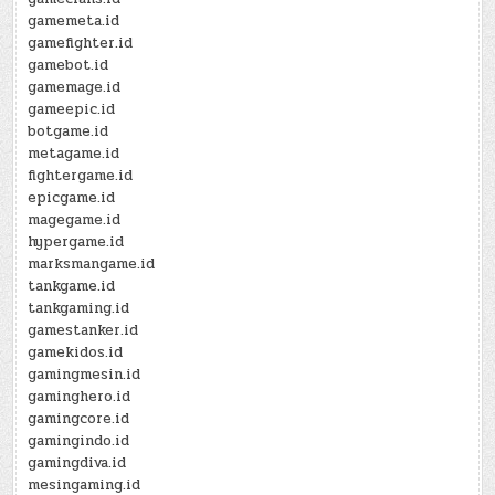
gamemeta.id
gamefighter.id
gamebot.id
gamemage.id
gameepic.id
botgame.id
metagame.id
fightergame.id
epicgame.id
magegame.id
hypergame.id
marksmangame.id
tankgame.id
tankgaming.id
gamestanker.id
gamekidos.id
gamingmesin.id
gaminghero.id
gamingcore.id
gamingindo.id
gamingdiva.id
mesingaming.id