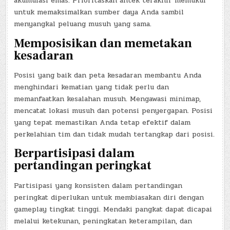
akumulasi emas. Prioritaskan antek terakhir memukul
untuk memaksimalkan sumber daya Anda sambil
menyangkal peluang musuh yang sama.
Memposisikan dan memetakan
kesadaran
Posisi yang baik dan peta kesadaran membantu Anda
menghindari kematian yang tidak perlu dan
memanfaatkan kesalahan musuh. Mengawasi minimap,
mencatat lokasi musuh dan potensi penyergapan. Posisi
yang tepat memastikan Anda tetap efektif dalam
perkelahian tim dan tidak mudah tertangkap dari posisi.
Berpartisipasi dalam
pertandingan peringkat
Partisipasi yang konsisten dalam pertandingan
peringkat diperlukan untuk membiasakan diri dengan
gameplay tingkat tinggi. Mendaki pangkat dapat dicapai
melalui ketekunan, peningkatan keterampilan, dan