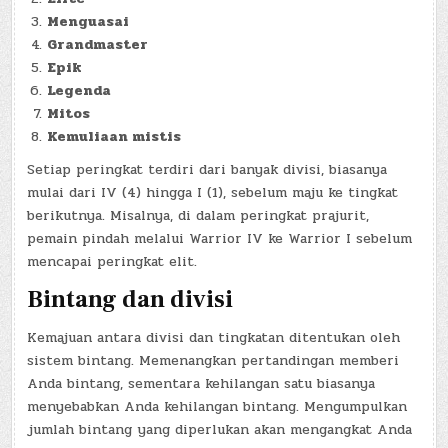
Menguasai
Grandmaster
Epik
Legenda
Mitos
Kemuliaan mistis
Setiap peringkat terdiri dari banyak divisi, biasanya
mulai dari IV (4) hingga I (1), sebelum maju ke tingkat
berikutnya. Misalnya, di dalam peringkat prajurit,
pemain pindah melalui Warrior IV ke Warrior I sebelum
mencapai peringkat elit.
Bintang dan divisi
Kemajuan antara divisi dan tingkatan ditentukan oleh
sistem bintang. Memenangkan pertandingan memberi
Anda bintang, sementara kehilangan satu biasanya
menyebabkan Anda kehilangan bintang. Mengumpulkan
jumlah bintang yang diperlukan akan mengangkat Anda