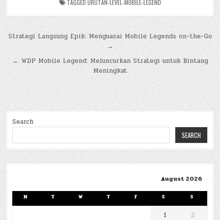
TAGGED
URUTAN-LEVEL-MOBILE-LEGEND
Post
Strategi Langsung Epik: Menguasai Mobile Legends on-the-Go
→
navigation
← WDP Mobile Legend: Meluncurkan Strategi untuk Bintang
Meningkat
Search
SEARCH
August 2026
M
T
W
T
F
S
S
1
2