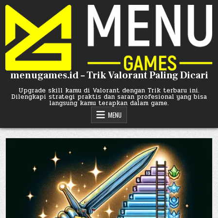
Skip
to
content
menugames.id – Trik Valorant Paling Dicari
Upgrade skill kamu di Valorant dengan Trik terbaru ini.
Dilengkapi strategi praktis dan saran profesional yang bisa
langsung kamu terapkan dalam game.
MENU