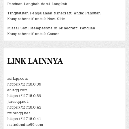
Panduan Langkah demi Langkah
Tingkatkan Pengalaman Minecraft Anda: Panduan
Komprehensif untuk Nova Skin
Kuasai Seni Mempesona di Minecraft: Panduan
Komprehensif untuk Gamer
LINK LAINNYA
asikqq.com
https://117.18.0.36
ahliqq.com
https://117.18.0.39
jurusqq.net
https://117.18.0.42
murahqq.net
https://117.18.0.41
maindomino99.com