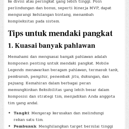
ke divisi atau peringkat yang lebih tinggi. Poin
perlindungan dan bonus, seperti kinerja MVP, dapat
mengurangi kehilangan bintang, menambah
kompleksitas pada sistem.
Tips untuk mendaki pangkat
1. Kuasai banyak pahlawan
Memahami dan menguasai banyak pahlawan adalah
komponen penting untuk mendaki pangkat. Mobile
Legends menawarkan beragam pahlawan, termasuk tank,
pembunuh, penyihir, penembak jitu, dukungan, dan
pejuang. Kemahiran dalam berbagai peran
memungkinkan fleksibilitas yang lebih besar dalam
komposisi dan strategi tim, menjadikan Anda anggota
tim yang andal.
Tangki
: Menyerap kerusakan dan melindungi
rekan satu tim.
Pembunuh
: Menghilangkan target bernilai tinggi