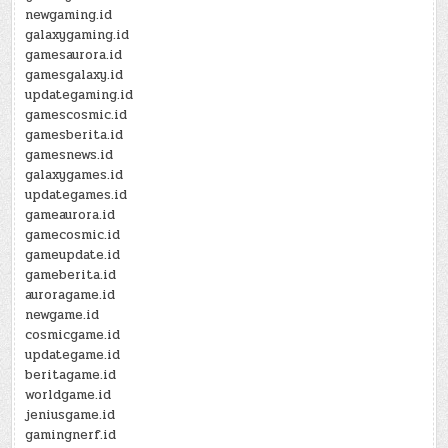
newgaming.id
galaxygaming.id
gamesaurora.id
gamesgalaxy.id
updategaming.id
gamescosmic.id
gamesberita.id
gamesnews.id
galaxygames.id
updategames.id
gameaurora.id
gamecosmic.id
gameupdate.id
gameberita.id
auroragame.id
newgame.id
cosmicgame.id
updategame.id
beritagame.id
worldgame.id
jeniusgame.id
gamingnerf.id