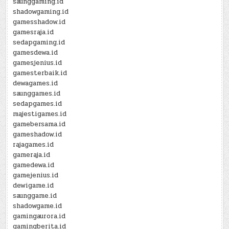
saunggaming.id
shadowgaming.id
gamesshadow.id
gamesraja.id
sedapgaming.id
gamesdewa.id
gamesjenius.id
gamesterbaik.id
dewagames.id
saunggames.id
sedapgames.id
majestigames.id
gamebersama.id
gameshadow.id
rajagames.id
gameraja.id
gamedewa.id
gamejenius.id
dewigame.id
saunggame.id
shadowgame.id
gamingaurora.id
gamingberita.id