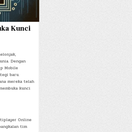
uka Kunci
elonjak,
unia. Dengan
ip Mobile
egi baru.
ana mereka telah
 membuka kunci
tiplayer Online
pangkalan tim