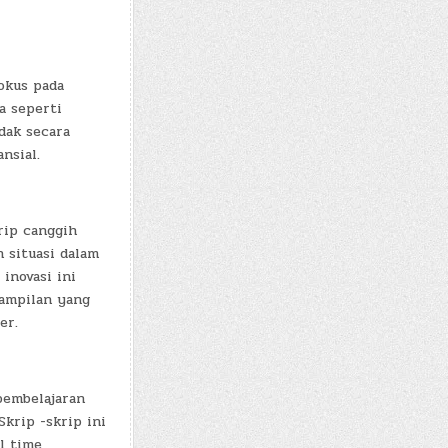
fokus pada
a seperti
dak secara
nsial.
rip canggih
 situasi dalam
inovasi ini
ampilan yang
er.
pembelajaran
krip -skrip ini
l time,