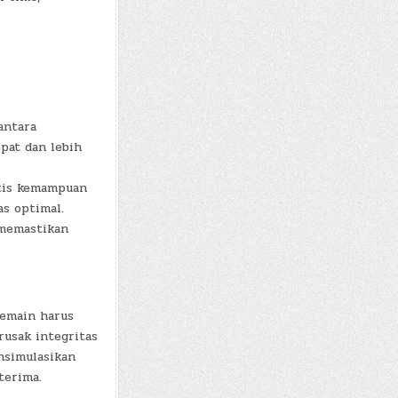
antara
pat dan lebih
tis kemampuan
s optimal.
 memastikan
Pemain harus
usak integritas
nsimulasikan
terima.