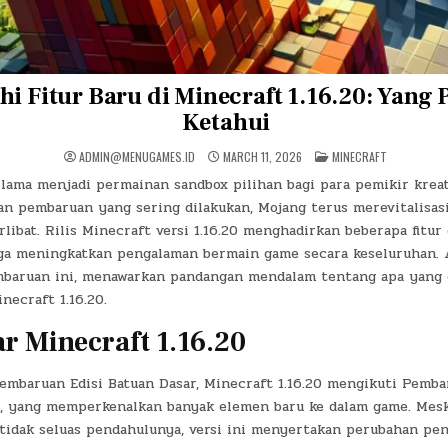
hi Fitur Baru di Minecraft 1.16.20: Yang 
Ketahui
POSTED
ADMIN@MENUGAMES.ID
MARCH 11, 2026
MINECRAFT
IN
 lama menjadi permainan sandbox pilihan bagi para pemikir kreat
an pembaruan yang sering dilakukan, Mojang terus merevitalisas
libat. Rilis Minecraft versi 1.16.20 menghadirkan beberapa fitu
ga meningkatkan pengalaman bermain game secara keseluruhan. A
baruan ini, menawarkan pandangan mendalam tentang apa yang 
necraft 1.16.20.
r Minecraft 1.16.20
 pembaruan Edisi Batuan Dasar, Minecraft 1.16.20 mengikuti Pemb
r, yang memperkenalkan banyak elemen baru ke dalam game. Mesk
 tidak seluas pendahulunya, versi ini menyertakan perubahan pe