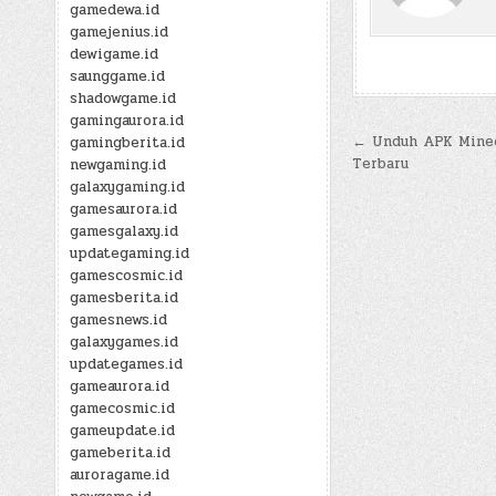
gamedewa.id
gamejenius.id
dewigame.id
saunggame.id
shadowgame.id
gamingaurora.id
Post
← Unduh APK Minecr
gamingberita.id
Terbaru
newgaming.id
navigatio
galaxygaming.id
gamesaurora.id
gamesgalaxy.id
updategaming.id
gamescosmic.id
gamesberita.id
gamesnews.id
galaxygames.id
updategames.id
gameaurora.id
gamecosmic.id
gameupdate.id
gameberita.id
auroragame.id