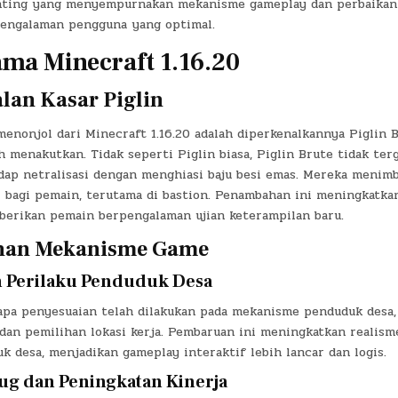
nting yang menyempurnakan mekanisme gameplay dan perbaikan
engalaman pengguna yang optimal.
ama Minecraft 1.16.20
alan Kasar Piglin
 menonjol dari Minecraft 1.16.20 adalah diperkenalkannya Piglin B
h menakutkan. Tidak seperti Piglin biasa, Piglin Brute tidak te
dap netralisasi dengan menghiasi baju besi emas. Mereka menim
r bagi pemain, terutama di bastion. Penambahan ini meningkatka
erikan pemain berpengalaman ujian keterampilan baru.
ahan Mekanisme Game
 Perilaku Penduduk Desa
erapa penyesuaian telah dilakukan pada mekanisme penduduk desa
 dan pemilihan lokasi kerja. Pembaruan ini meningkatkan realism
 desa, menjadikan gameplay interaktif lebih lancar dan logis.
ug dan Peningkatan Kinerja