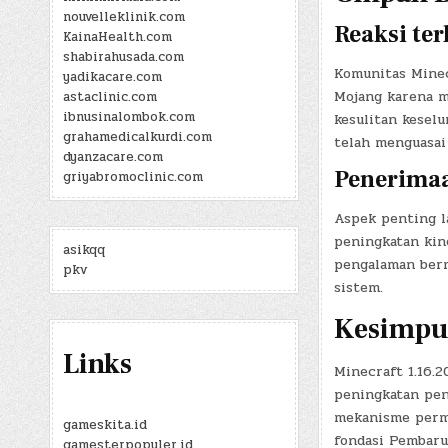
nouvelleklinik.com
Reaksi ter
KainaHealth.com
shabirahusada.com
Komunitas Minec
yadikacare.com
Mojang karena 
astaclinic.com
ibnusinalombok.com
kesulitan keselu
grahamedicalkurdi.com
telah menguasai
dyanzacare.com
Penerimaa
griyabromoclinic.com
Aspek penting l
peningkatan kin
asikqq
pengalaman berm
pkv
sistem.
Kesimpu
Links
Minecraft 1.16.
peningkatan pen
mekanisme perma
gameskita.id
fondasi Pembaru
gamesterpopuler.id