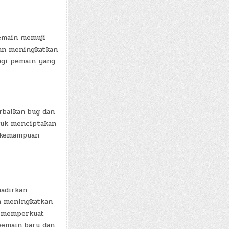
pemain memuji
an meningkatkan
bagi pemain yang
rbaikan bug dan
tuk menciptakan
i kemampuan
hadirkan
an meningkatkan
i memperkuat
pemain baru dan