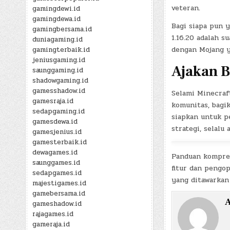
veteran.
gamingdewi.id
gamingdewa.id
Bagi siapa pun 
gamingbersama.id
1.16.20 adalah s
duniagaming.id
dengan Mojang y
gamingterbaik.id
jeniusgaming.id
Ajakan B
saunggaming.id
shadowgaming.id
gamesshadow.id
Selami Minecraft
gamesraja.id
komunitas, bagi
sedapgaming.id
siapkan untuk p
gamesdewa.id
strategi, selalu
gamesjenius.id
gamesterbaik.id
dewagames.id
Panduan kompreh
saunggames.id
fitur dan pengo
sedapgames.id
yang ditawarkan
majestigames.id
gamebersama.id
A
gameshadow.id
rajagames.id
gameraja.id