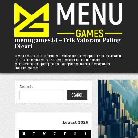
Skip
to
content
menugames.id – Trik Valorant Paling
Dicari
Upgrade skill kamu di Valorant dengan Trik terbaru
ini. Dilengkapi strategi praktis dan saran
profesional yang bisa langsung kamu terapkan
dalam game.
Search
SEARCH
August 2026
M
T
W
T
F
S
S