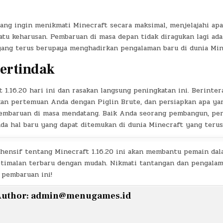
yang ingin menikmati Minecraft secara maksimal, menjelajahi ap
uatu keharusan. Pembaruan di masa depan tidak diragukan lagi ada
ang terus berupaya menghadirkan pengalaman baru di dunia Min
ertindak
 1.16.20 hari ini dan rasakan langsung peningkatan ini. Berinte
kan pertemuan Anda dengan Piglin Brute, dan persiapkan apa ya
embaruan di masa mendatang. Baik Anda seorang pembangun, penje
 ada hal baru yang dapat ditemukan di dunia Minecraft yang teru
ensif tentang Minecraft 1.16.20 ini akan membantu pemain dal
ptimalan terbaru dengan mudah. Nikmati tantangan dan pengala
 pembaruan ini!
uthor:
admin@menugames.id