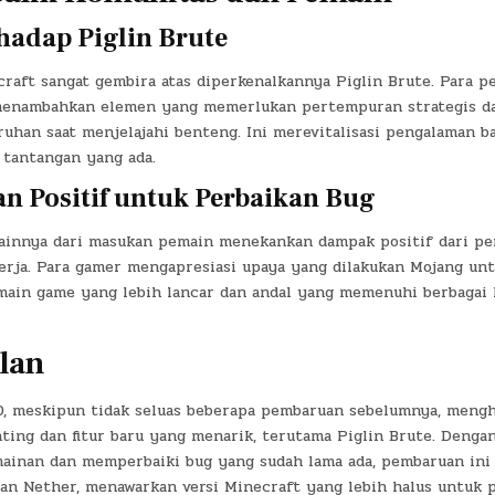
hadap Piglin Brute
raft sangat gembira atas diperkenalkannya Piglin Brute. Para 
menambahkan elemen yang memerlukan pertempuran strategis d
ruhan saat menjelajahi benteng. Ini merevitalisasi pengalaman 
 tantangan yang ada.
n Positif untuk Perbaikan Bug
ainnya dari masukan pemain menekankan dampak positif dari pe
erja. Para gamer mengapresiasi upaya yang dilakukan Mojang un
ain game yang lebih lancar dan andal yang memenuhi berbaga
lan
20, meskipun tidak seluas beberapa pembaruan sebelumnya, meng
ting dan fitur baru yang menarik, terutama Piglin Brute. Deng
inan dan memperbaiki bug yang sudah lama ada, pembaruan in
an Nether, menawarkan versi Minecraft yang lebih halus untuk 