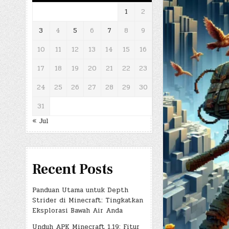
1
2
3
4
5
6
7
8
9
10
11
12
13
14
15
16
17
18
19
20
21
22
23
24
25
26
27
28
29
30
31
« Jul
Recent Posts
Panduan Utama untuk Depth
Strider di Minecraft: Tingkatkan
Eksplorasi Bawah Air Anda
Unduh APK Minecraft 1.19: Fitur