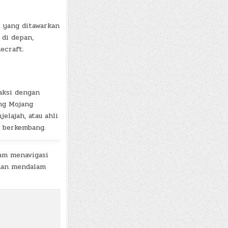
a yang ditawarkan
 di depan,
ecraft.
raksi dengan
ng Mojang
lajah, atau ahli
s berkembang.
am menavigasi
man mendalam