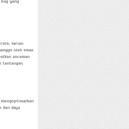
 bug yang
rute, varian
rganggu oleh emas
bulkan ancaman
n tantangan
, mengoptimalkan
e dan daya