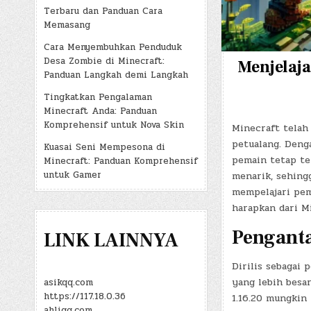
Terbaru dan Panduan Cara
Memasang
Cara Menyembuhkan Penduduk
Desa Zombie di Minecraft:
Menjelaja
Panduan Langkah demi Langkah
Tingkatkan Pengalaman
Minecraft Anda: Panduan
Komprehensif untuk Nova Skin
Minecraft telah
petualang. Deng
Kuasai Seni Mempesona di
pemain tetap ter
Minecraft: Panduan Komprehensif
untuk Gamer
menarik, sehing
mempelajari pem
harapkan dari Mi
Penganta
LINK LAINNYA
Dirilis sebagai
yang lebih besa
asikqq.com
https://117.18.0.36
1.16.20 mungkin
ahliqq.com