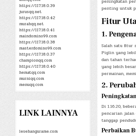
peningkatan pe
https://117.18.0.39
penting untuk p
jurusqq.net
https://117.18.0.42
Fitur Ut
murahqq.net
https://117.18.0.41
1. Pengen
maindomino99.com
https://117.18.0.38
Salah satu fitur
masterdomino99.com
Piglin yang lebi
https://117.18.0.37
dan tahan terha
championqq.com
https://117.18.0.40
yang lebih besa
hematqq.com
permainan, memb
murniqq.com
2. Perub
menuqq.com
Peningkatan
Di 1.16.20, beb
LINK LAINNYA
pencarian jalan
tanggap penduduk
Perbaikan B
lesehangurame.com