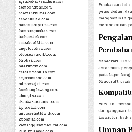
ayambakar7saudara.com
Pembaruan ini m
tempongpns.com
penambahan dan 
roemahkuliner.com
menghasilkan gam
saoenkkito.com
meningkatkan pe
handayaniprima.com
kampungmakan.com
Pengala
luckycatck.com
rmbakoelkita.com
Perubaha
angelesehan.com
bluejasminejkt.com
Mrobak.com
Minecraft 1.16.
miekungfu.com
antarmuka pengg
cafetemankita.com
pada layar kera
rmjasabundo.com
Minecraft sambi
mimoosajkt.com
kembangkawung.com
Kompatibil
chungiwa.com
ikanbakarcianjur.com
Versi ini membe
kpjisehat.com
dan gangguan, t
mitrasehatklinik.com
konsisten baik 
kpbanjar.com
kemanggisanmedical.com
Umpan B
kliniknirmala.com