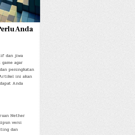
Perlu Anda
if dan jiwa
i game agar
r dan peningkatan
rtikel ini akan
dapat Anda
aruan Nether
ipun versi
nting dan