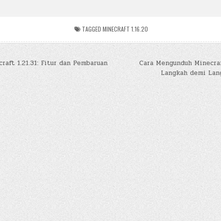
TAGGED
MINECRAFT 1.16.20
aft 1.21.31: Fitur dan Pembaruan
Cara Mengunduh Minecraf
Langkah demi Lan
n