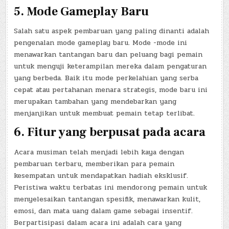
5. Mode Gameplay Baru
Salah satu aspek pembaruan yang paling dinanti adalah
pengenalan mode gameplay baru. Mode -mode ini
menawarkan tantangan baru dan peluang bagi pemain
untuk menguji keterampilan mereka dalam pengaturan
yang berbeda. Baik itu mode perkelahian yang serba
cepat atau pertahanan menara strategis, mode baru ini
merupakan tambahan yang mendebarkan yang
menjanjikan untuk membuat pemain tetap terlibat.
6. Fitur yang berpusat pada acara
Acara musiman telah menjadi lebih kaya dengan
pembaruan terbaru, memberikan para pemain
kesempatan untuk mendapatkan hadiah eksklusif.
Peristiwa waktu terbatas ini mendorong pemain untuk
menyelesaikan tantangan spesifik, menawarkan kulit,
emosi, dan mata uang dalam game sebagai insentif.
Berpartisipasi dalam acara ini adalah cara yang