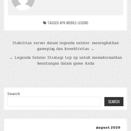
TAGGED
APK-MOBILE-LEGEND
Post
Stabilitas server dalam legenda seluler: meningkatkan
gameplay dan konektivitas →
navigation
← Legenda Seluler Strategi top up untuk memaksimalkan
keuntungan dalam game Anda
Search
SEARCH
August 2026