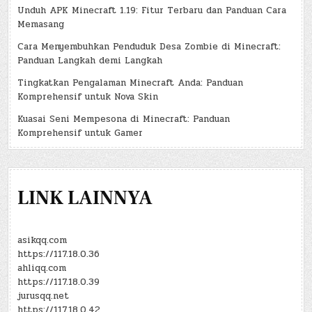
Unduh APK Minecraft 1.19: Fitur Terbaru dan Panduan Cara
Memasang
Cara Menyembuhkan Penduduk Desa Zombie di Minecraft:
Panduan Langkah demi Langkah
Tingkatkan Pengalaman Minecraft Anda: Panduan
Komprehensif untuk Nova Skin
Kuasai Seni Mempesona di Minecraft: Panduan
Komprehensif untuk Gamer
LINK LAINNYA
asikqq.com
https://117.18.0.36
ahliqq.com
https://117.18.0.39
jurusqq.net
https://117.18.0.42