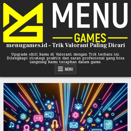
Skip
to
content
menugames.id – Trik Valorant Paling Dicari
Upgrade skill kamu di Valorant dengan Trik terbaru ini.
Dilengkapi strategi praktis dan saran profesional yang bisa
langsung kamu terapkan dalam game.
MENU