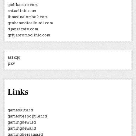
yadikacare.com
astaclinic.com
ibnusinalombok.com
grahamedicalkurdi.com
dyanzacare.com
griyabromoclinic.com
asikqq
pkv
Links
gameskita.id
gamesterpopuler.id
gamingdewi.id
gamingdewa.id
gamingbersama.id