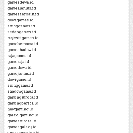
gamesdewa.id
gamesjenius.id
gamesterbaik.id
dewagames.id
saunggames.id
sedapgames.id
majestigames.id
gamebersama.id
gameshadow.id
rajagames.id
gameraja.id
gamedewa.id
gamejenius.id
dewigame.id
saunggame.id
shadowgame.id
gamingaurora.id
gamingberita.id
newgaming.id
galaxygaming.id
gamesaurora.id
gamesgalaxy.id
updategaming.id