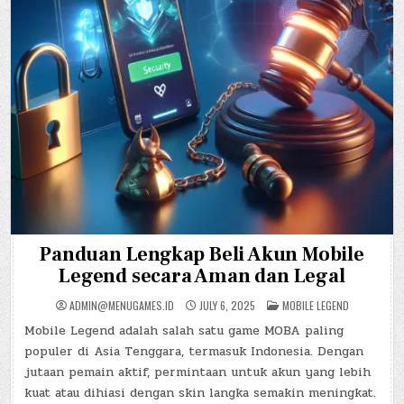
Panduan Lengkap Beli Akun Mobile
Legend secara Aman dan Legal
POSTED
ADMIN@MENUGAMES.ID
JULY 6, 2025
MOBILE LEGEND
IN
Mobile Legend adalah salah satu game MOBA paling
populer di Asia Tenggara, termasuk Indonesia. Dengan
jutaan pemain aktif, permintaan untuk akun yang lebih
kuat atau dihiasi dengan skin langka semakin meningkat.