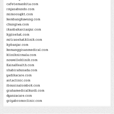
cafetemankita.com
rmjasabundo.com
mimoosajkt.com
kembangkawung.com
chungiwa.com
ikanbakarcianjur.com
kpjisehat.com
mitrasehatklinik.com
kpbanjar.com
kemanggisanmedical.com
kliniknirmala.com
nouvelleklinik.com
KainaHealth.com
shabirahusada.com
yadikacare.com
astaclinic.com
ibnusinalombok.com
grahamedicalkurdi.com
dyanzacare.com
griyabromoclinic.com