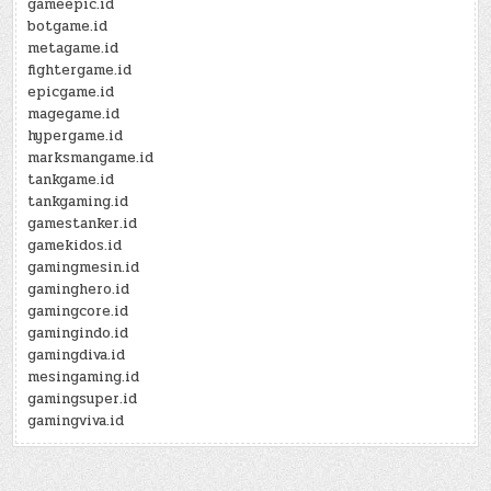
gameepic.id
botgame.id
metagame.id
fightergame.id
epicgame.id
magegame.id
hypergame.id
marksmangame.id
tankgame.id
tankgaming.id
gamestanker.id
gamekidos.id
gamingmesin.id
gaminghero.id
gamingcore.id
gamingindo.id
gamingdiva.id
mesingaming.id
gamingsuper.id
gamingviva.id