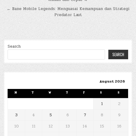
navigation
← Bane Mobile Legends: Menguasai Kemampuan dan Strategi
Predator Laut
Search
SEARCH
August 2026
M
T
W
T
F
S
S
1
2
3
4
5
6
7
8
9
10
11
12
13
14
15
16