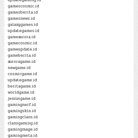
gamescosmic.id
gamesberita.id
gamesnews.id
galaxygames.id
updategames.id
gameaurora.id
gamecosmic.id
gameupdate.id
gameberita.id
auroragame.id
newgame.id
cosmicgame.id
updategame.id
beritagame.id
worldgame.id
jeniusgame.id
gamingnerf.id
gamingskin.id
gamingclans.id
clansgaming.id
gamingmage.id
gamingmeta.id