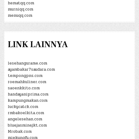
hematqq.com
murniqq.com
menuqq.com
LINK LAINNYA
lesehangurame.com
ayambakar7saudara.com
tempongpns.com
roemahkuliner.com
saoenkkito.com
handayaniprima.com
kampungmakan.com
luckycatck.com
rmbakoelkita.com
angelesehan.com
bluejasminejkt.com
Mrobak.com
miekungfu.com