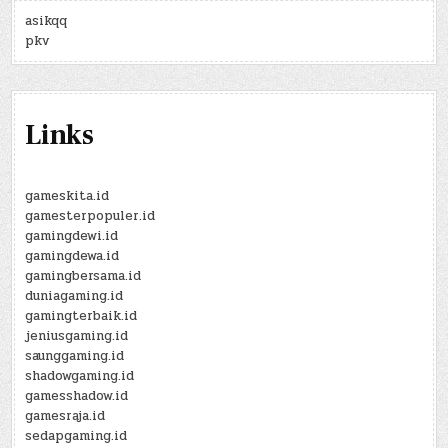
asikqq
pkv
Links
gameskita.id
gamesterpopuler.id
gamingdewi.id
gamingdewa.id
gamingbersama.id
duniagaming.id
gamingterbaik.id
jeniusgaming.id
saunggaming.id
shadowgaming.id
gamesshadow.id
gamesraja.id
sedapgaming.id