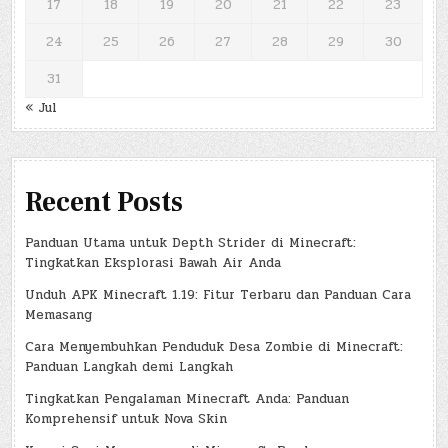
17
18
19
20
21
22
23
24
25
26
27
28
29
30
31
« Jul
Recent Posts
Panduan Utama untuk Depth Strider di Minecraft:
Tingkatkan Eksplorasi Bawah Air Anda
Unduh APK Minecraft 1.19: Fitur Terbaru dan Panduan Cara
Memasang
Cara Menyembuhkan Penduduk Desa Zombie di Minecraft:
Panduan Langkah demi Langkah
Tingkatkan Pengalaman Minecraft Anda: Panduan
Komprehensif untuk Nova Skin