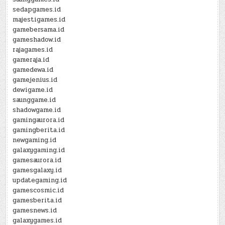
sedapgames.id
majestigames.id
gamebersama.id
gameshadow.id
rajagames.id
gameraja.id
gamedewa.id
gamejenius.id
dewigame.id
saunggame.id
shadowgame.id
gamingaurora.id
gamingberita.id
newgaming.id
galaxygaming.id
gamesaurora.id
gamesgalaxy.id
updategaming.id
gamescosmic.id
gamesberita.id
gamesnews.id
galaxygames.id