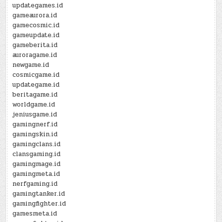
updategames.id
gameaurora.id
gamecosmic.id
gameupdate.id
gameberita.id
auroragame.id
newgame.id
cosmicgame.id
updategame.id
beritagame.id
worldgame.id
jeniusgame.id
gamingnerf.id
gamingskin.id
gamingclans.id
clansgaming.id
gamingmage.id
gamingmeta.id
nerfgaming.id
gamingtanker.id
gamingfighter.id
gamesmeta.id