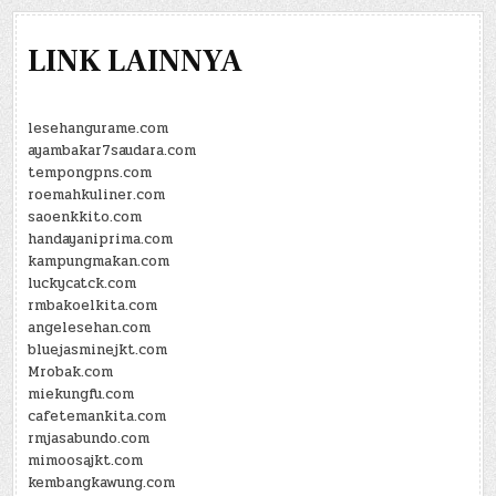
LINK LAINNYA
lesehangurame.com
ayambakar7saudara.com
tempongpns.com
roemahkuliner.com
saoenkkito.com
handayaniprima.com
kampungmakan.com
luckycatck.com
rmbakoelkita.com
angelesehan.com
bluejasminejkt.com
Mrobak.com
miekungfu.com
cafetemankita.com
rmjasabundo.com
mimoosajkt.com
kembangkawung.com