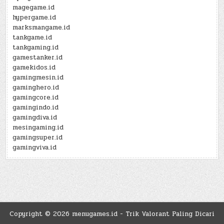
magegame.id
hypergame.id
marksmangame.id
tankgame.id
tankgaming.id
gamestanker.id
gamekidos.id
gamingmesin.id
gaminghero.id
gamingcore.id
gamingindo.id
gamingdiva.id
mesingaming.id
gamingsuper.id
gamingviva.id
Copyright © 2026 menugames.id - Trik Valorant Paling Dicari