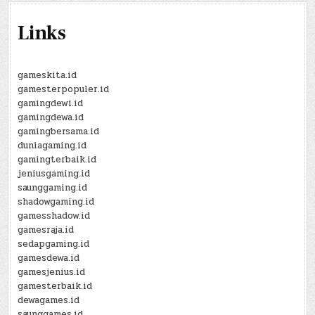
Links
gameskita.id
gamesterpopuler.id
gamingdewi.id
gamingdewa.id
gamingbersama.id
duniagaming.id
gamingterbaik.id
jeniusgaming.id
saunggaming.id
shadowgaming.id
gamesshadow.id
gamesraja.id
sedapgaming.id
gamesdewa.id
gamesjenius.id
gamesterbaik.id
dewagames.id
saunggames.id