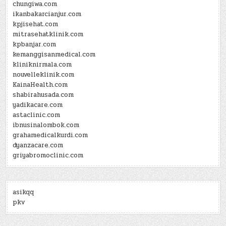
chungiwa.com
ikanbakarcianjur.com
kpjisehat.com
mitrasehatklinik.com
kpbanjar.com
kemanggisanmedical.com
kliniknirmala.com
nouvelleklinik.com
KainaHealth.com
shabirahusada.com
yadikacare.com
astaclinic.com
ibnusinalombok.com
grahamedicalkurdi.com
dyanzacare.com
griyabromoclinic.com
asikqq
pkv