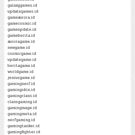
galaxygames.id
updategames.id
gameaurora.id
gamecosmic.id
gameupdate.id
gameberita.id
auroragame.id
newgame.id
cosmicgame.id
updategame.id
beritagame.id
worldgame.id
jeniusgame.id
gamingnerf.id
gamingskin.id
gamingclans.id
clansgaming.id
gamingmage.id
gamingmeta.id
nerfgaming.id
gamingtanker.id
gamingfighter.id