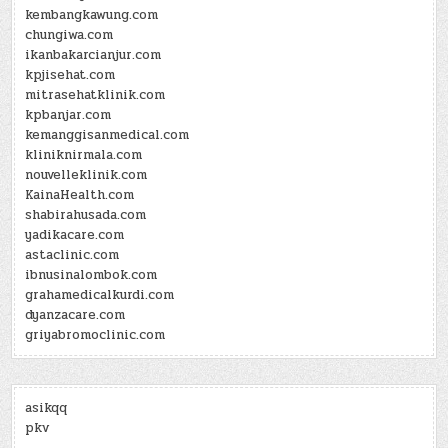
kembangkawung.com
chungiwa.com
ikanbakarcianjur.com
kpjisehat.com
mitrasehatklinik.com
kpbanjar.com
kemanggisanmedical.com
kliniknirmala.com
nouvelleklinik.com
KainaHealth.com
shabirahusada.com
yadikacare.com
astaclinic.com
ibnusinalombok.com
grahamedicalkurdi.com
dyanzacare.com
griyabromoclinic.com
asikqq
pkv