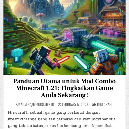
Panduan Utama untuk Mod Combo
Minecraft 1.21: Tingkatkan Game
Anda Sekarang!
POSTED
ADMIN@MENUGAMES.ID
FEBRUARY 5, 2026
MINECRAFT
IN
Minecraft, sebuah game yang terkenal dengan
kreativitasnya yang tak terbatas dan kemungkinannya
yang tak terbatas, terus berkembang untuk memikat