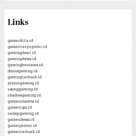
Links
gameskita.id
gamesterpopuler.id
gamingdewi.id
gamingdewa.id
gamingbersama.id
duniagaming.id
gamingterbaik.id
jeniusgaming.id
saunggaming.id
shadowgaming.id
gamesshadow.id
gamesraja.id
sedapgaming.id
gamesdewa.id
gamesjenius.id
gamesterbaik.id