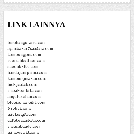
LINK LAINNYA
lesehangurame.com
ayambakar7saudara.com
tempongpns.com
roemahkuliner.com
saoenkkito.com
handayaniprima.com
kampungmakan.com
luckycatck.com
rmbakoelkita.com
angelesehan.com
bluejasminejkt.com
Mrobak.com
miekungfu.com
cafetemankita.com
rmjasabundo.com
mimoosajkt.com