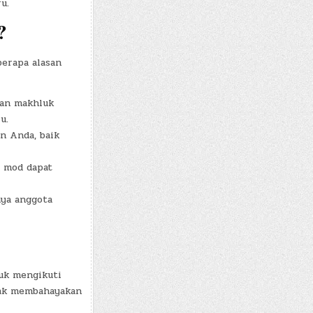
u.
?
erapa alasan
dan makhluk
u.
n Anda, baik
 mod dapat
ya anggota
uk mengikuti
dak membahayakan