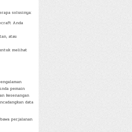
rapa solusinya:
ecraft Anda
an, atau
untuk melihat
pengalaman
 Anda pemain
dan kesenangan
encadangkan data
bawa perjalanan