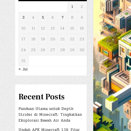
1
2
3
4
5
6
7
8
9
10
11
12
13
14
15
16
17
18
19
20
21
22
23
24
25
26
27
28
29
30
31
« Jul
Recent Posts
Panduan Utama untuk Depth
Strider di Minecraft: Tingkatkan
Eksplorasi Bawah Air Anda
Unduh APK Minecraft 1.19: Fitur