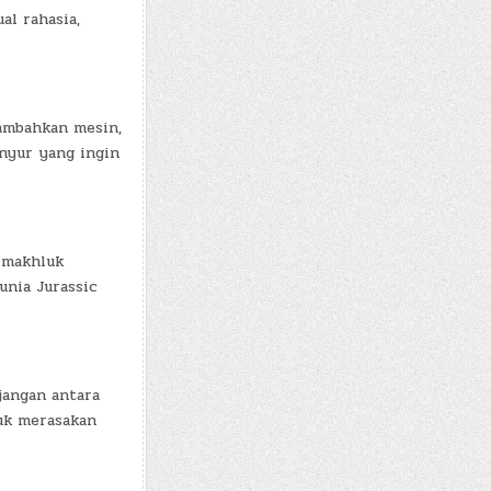
al rahasia,
nambahkan mesin,
inyur yang ingin
 makhluk
unia Jurassic
jangan antara
uk merasakan