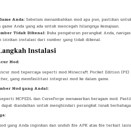
Game Anda:
Sebelum menambahkan mod apa pun, pastikan untu
a game Anda yang ada untuk mencegah hilangnya kemajuan.
mber Tidak Dikenal:
Buka pengaturan perangkat Anda, navigas
 izinkan instalasi dari sumber yang tidak dikenal.
angkah Instalasi
cur Mod:
uncur mod tepercaya seperti mod Minecraft Pocket Edition (PE) 
her, yang memfasilitasi integrasi mod ke dalam game.
mber Mod yang Andal:
 seperti MCPEDL dan CurseForge menawarkan beragam mod. Pasti
dapat diandalkan untuk menghindari perangkat lunak berbahaya
ya:
d yang Anda inginkan dan unduh file APK atau file terkait lain