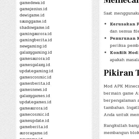
Memecah
gamedewa.id
gamejenius.id
Saat menggunaka
dewigame.id
saunggame.id
Kerusakan 
shadowgame.id
dan semua fil
gamingaurora.id
Penurunan K
gamingberita.id
periksa pemb
newgaming.id
galaxygaming.id
Konflik Mod:
gamesaurora.id
apakah masala
gamesgalaxy.id
Pikiran 
updategaming.id
gamescosmic.id
gamesberita.id
Mod APK Minecra
gamesnews.id
bermain game An
galaxygames.id
berpengalaman a
updategames.id
tambahan. Ingat
gameaurora.id
Anda untuk mem
gamecosmic.id
gameupdate.id
Rangkullah bany
gameberita.id
membangun blok 
auroragame.id