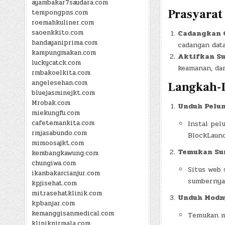
ayambakar7saudara.com
Prasyarat
tempongpns.com
roemahkuliner.com
saoenkkito.com
Cadangkan 
handayaniprima.com
cadangan dat
kampungmakan.com
Aktifkan Su
luckycatck.com
keamanan, dan
rmbakoelkita.com
angelesehan.com
Langkah-L
bluejasminejkt.com
Mrobak.com
Unduh Pelun
miekungfu.com
cafetemankita.com
Instal pel
rmjasabundo.com
BlockLaunc
mimoosajkt.com
Temukan Su
kembangkawung.com
chungiwa.com
Situs web
ikanbakarcianjur.com
sumbernya 
kpjisehat.com
mitrasehatklinik.com
Unduh Modn
kpbanjar.com
kemanggisanmedical.com
Temukan mo
kliniknirmala.com