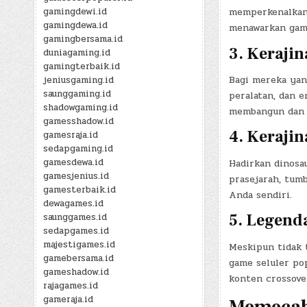
gamingdewi.id
memperkenalkan 
gamingdewa.id
menawarkan game
gamingbersama.id
3.
Kerajin
duniagaming.id
gamingterbaik.id
Bagi mereka yan
jeniusgaming.id
saunggaming.id
peralatan, dan e
shadowgaming.id
membangun dan 
gamesshadow.id
4.
Kerajin
gamesraja.id
sedapgaming.id
gamesdewa.id
Hadirkan dinosa
gamesjenius.id
prasejarah, tum
gamesterbaik.id
Anda sendiri.
dewagames.id
5.
Legenda
saunggames.id
sedapgames.id
majestigames.id
Meskipun tidak 
gamebersama.id
game seluler po
gameshadow.id
konten crossove
rajagames.id
gameraja.id