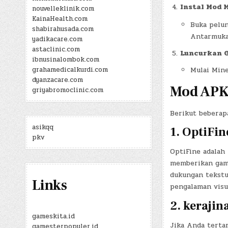
Instal Mod 
nouvelleklinik.com
KainaHealth.com
Buka pelun
shabirahusada.com
Antarmuka 
yadikacare.com
astaclinic.com
Luncurkan 
ibnusinalombok.com
Mulai Min
grahamedicalkurdi.com
dyanzacare.com
Mod APK 
griyabromoclinic.com
Berikut beberap
asikqq
1.
OptiFin
pkv
OptiFine adalah
memberikan game
dukungan tekstu
Links
pengalaman visu
2.
keraji
gameskita.id
Jika Anda terta
gamesterpopuler.id