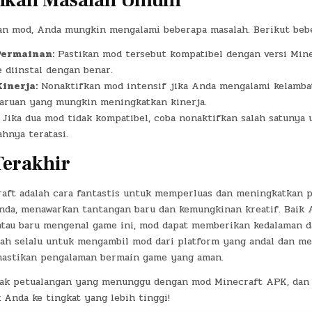
kan Masalah Umum
n mod, Anda mungkin mengalami beberapa masalah. Berikut bebe
Permainan:
Pastikan mod tersebut kompatibel dengan versi Min
e diinstal dengan benar.
inerja:
Nonaktifkan mod intensif jika Anda mengalami kelambat
aruan yang mungkin meningkatkan kinerja.
Jika dua mod tidak kompatibel, coba nonaktifkan salah satunya 
hnya teratasi.
Terakhir
ft adalah cara fantastis untuk memperluas dan meningkatkan 
da, menawarkan tantangan baru dan kemungkinan kreatif. Baik
tau baru mengenal game ini, mod dapat memberikan kedalaman 
lah selalu untuk mengambil mod dari platform yang andal dan m
astikan pengalaman bermain game yang aman.
ak petualangan yang menunggu dengan mod Minecraft APK, dan 
Anda ke tingkat yang lebih tinggi!