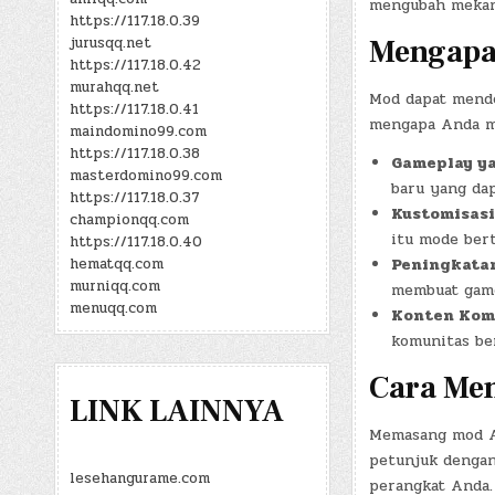
mengubah mekani
https://117.18.0.39
jurusqq.net
Mengapa
https://117.18.0.42
murahqq.net
Mod dapat mende
https://117.18.0.41
mengapa Anda m
maindomino99.com
https://117.18.0.38
Gameplay ya
masterdomino99.com
baru yang da
https://117.18.0.37
Kustomisasi
championqq.com
itu mode bert
https://117.18.0.40
hematqq.com
Peningkatan
murniqq.com
membuat game
menuqq.com
Konten Kom
komunitas be
Cara Me
LINK LAINNYA
Memasang mod AP
petunjuk denga
lesehangurame.com
perangkat Anda.