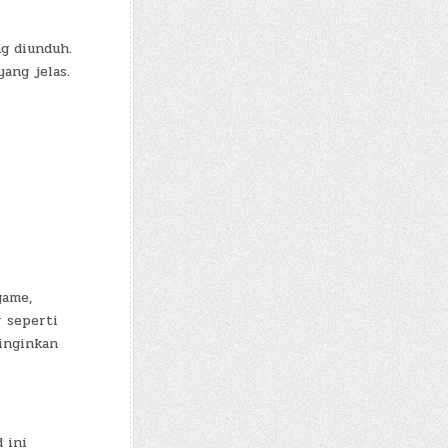
g diunduh.
ang jelas.
game,
 seperti
inginkan
 ini