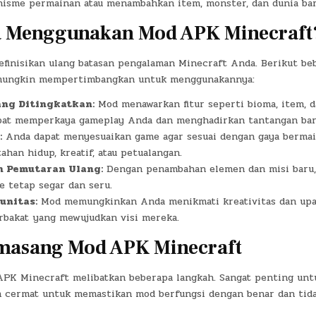
sme permainan atau menambahkan item, monster, dan dunia bar
 Menggunakan Mod APK Minecraft
finisikan ulang batasan pengalaman Minecraft Anda. Berikut beb
ungkin mempertimbangkan untuk menggunakannya:
ng Ditingkatkan:
Mod menawarkan fitur seperti bioma, item, 
pat memperkaya gameplay Anda dan menghadirkan tantangan bar
:
Anda dapat menyesuaikan game agar sesuai dengan gaya bermai
ahan hidup, kreatif, atau petualangan.
 Pemutaran Ulang:
Dengan penambahan elemen dan misi baru,
 tetap segar dan seru.
unitas:
Mod memungkinkan Anda menikmati kreativitas dan upa
rbakat yang mewujudkan visi mereka.
masang Mod APK Minecraft
K Minecraft melibatkan beberapa langkah. Sangat penting unt
n cermat untuk memastikan mod berfungsi dengan benar dan ti