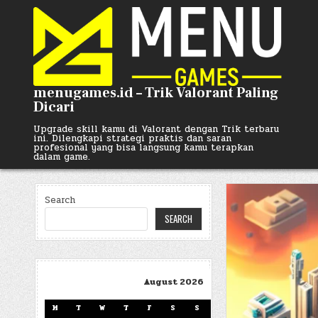
Skip
to
content
menugames.id – Trik Valorant Paling
Dicari
Upgrade skill kamu di Valorant dengan Trik terbaru
ini. Dilengkapi strategi praktis dan saran
profesional yang bisa langsung kamu terapkan
dalam game.
Search
SEARCH
August 2026
M
T
W
T
F
S
S