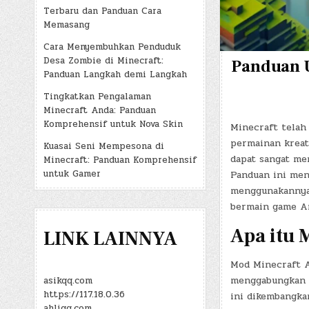
Terbaru dan Panduan Cara
Memasang
Cara Menyembuhkan Penduduk
Desa Zombie di Minecraft:
Panduan U
Panduan Langkah demi Langkah
Tingkatkan Pengalaman
Minecraft Anda: Panduan
Komprehensif untuk Nova Skin
Minecraft telah
permainan kreat
Kuasai Seni Mempesona di
dapat sangat men
Minecraft: Panduan Komprehensif
untuk Gamer
Panduan ini men
menggunakannya
bermain game A
Apa itu 
LINK LAINNYA
Mod Minecraft AP
menggabungkan f
asikqq.com
https://117.18.0.36
ini dikembangka
ahliqq.com