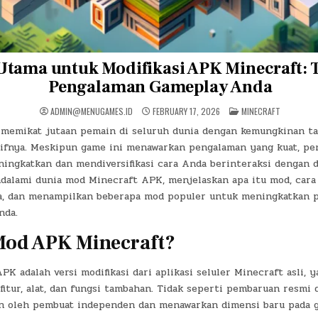
tama untuk Modifikasi APK Minecraft: 
Pengalaman Gameplay Anda
POSTED
ADMIN@MENUGAMES.ID
FEBRUARY 17, 2026
MINECRAFT
IN
 memikat jutaan pemain di seluruh dunia dengan kemungkinan ta
ifnya. Meskipun game ini menawarkan pengalaman yang kuat, p
ingkatkan dan mendiversifikasi cara Anda berinteraksi dengan d
dalami dunia mod Minecraft APK, menjelaskan apa itu mod, cara
, dan menampilkan beberapa mod populer untuk meningkatkan 
nda.
Mod APK Minecraft?
K adalah versi modifikasi dari aplikasi seluler Minecraft asli, y
itur, alat, dan fungsi tambahan. Tidak seperti pembaruan resmi 
n oleh pembuat independen dan menawarkan dimensi baru pada 