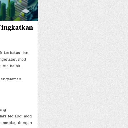
Tingkatkan
k terbatas dan
engenalan mod
unia balok.
pengalaman
ang
dari Mojang, mod
gameplay dengan