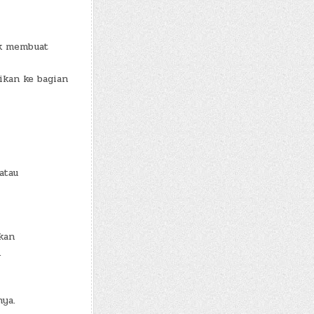
k membuat
ikan ke bagian
atau
kan
.
nya.