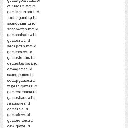
gamingbersama.id
duniagaming.id
gamingterbaik.id
jeniusgaming.id
saunggaming.id
shadowgaming.id
gamesshadow.id
gamesraja.id
sedapgaming.id
gamesdewa.id
gamesjenius.id
gamesterbaik.id
dewagames.id
saunggames.id
sedapgames.id
majestigames.id
gamebersama.id
gameshadow.id
rajagames.id
gameraja.id
gamedewa.id
gamejenius.id
dewigame.id