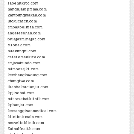
saoenkkito.com
handayaniprima.com
kampungmakan.com
luckycatck.com
rmbakoelkita.com
angelesehan.com
bluejasminejkt.com
Mrobak.com
miekungfu.com
cafetemankita.com
rmjasabundo.com
mimoosajkt.com
kembangkawung.com
chungiwa.com
ikanbakarcianjur.com
kpjisehat.com
mitrasehatklinik.com
kpbanjar.com
kemanggisanmedical.com
kliniknirmala.com
nouvelleklinik.com
KainaHealth.com