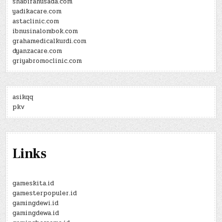
shabirahusada.com
yadikacare.com
astaclinic.com
ibnusinalombok.com
grahamedicalkurdi.com
dyanzacare.com
griyabromoclinic.com
asikqq
pkv
Links
gameskita.id
gamesterpopuler.id
gamingdewi.id
gamingdewa.id