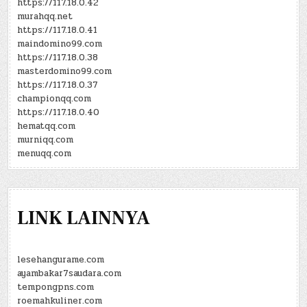
https://117.18.0.42
murahqq.net
https://117.18.0.41
maindomino99.com
https://117.18.0.38
masterdomino99.com
https://117.18.0.37
championqq.com
https://117.18.0.40
hematqq.com
murniqq.com
menuqq.com
LINK LAINNYA
lesehangurame.com
ayambakar7saudara.com
tempongpns.com
roemahkuliner.com