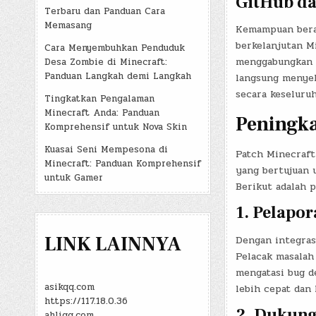
GitHub da
Terbaru dan Panduan Cara
Memasang
Kemampuan bera
berkelanjutan Mi
Cara Menyembuhkan Penduduk
menggabungkan u
Desa Zombie di Minecraft:
Panduan Langkah demi Langkah
langsung menye
secara keseluruh
Tingkatkan Pengalaman
Minecraft Anda: Panduan
Peningka
Komprehensif untuk Nova Skin
Kuasai Seni Mempesona di
Patch Minecraft
Minecraft: Panduan Komprehensif
yang bertujuan 
untuk Gamer
Berikut adalah 
1. Pelapo
LINK LAINNYA
Dengan integras
Pelacak masalah
mengatasi bug d
asikqq.com
lebih cepat dan 
https://117.18.0.36
2. Dukung
ahliqq.com