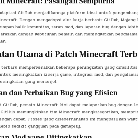
n Minecraft: Pasangan Sempurna
daptasi GitHub menjadikannya platform ideal untuk pengemban
necraft. Dengan mengadopsi alur kerja berbasis GitHub, Mojang 
mpan balik komunitas, saran mod, dan laporan bug dengan lebih 
laraskan dengan kebutuhan pemain dan meningkatkan pengalama
an.
tan Utama di Patch Minecraft Ter
 terbaru memperkenalkan beberapa peningkatan yang difasilitasi
untuk meningkatkan kinerja game, integrasi mod, dan pengalama
peningkatan yang menonjol:
ran dan Perbaikan Bug yang Efisien
i GitHub, pemain Minecraft kini dapat melaporkan bug dengan leb
 GitHub memungkinkan tim Minecraft mengkategorikan, memprio
engan cepat. Proses yang disederhanakan ini menghasilkan wakt
lebih sedikit gangguan pada gameplay.
an Mod yang Ditingkatkan