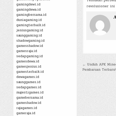
Temukan perbeda
gamingdewi.id
revolusioner in
gamingdewa.id
gamingbersama.id
A
duniagaming.id
gamingterbaik.id
jeniusgaming.id
saunggaming.id
shadowgaming.id
gamesshadow.id
gamesraja.id
sedapgaming.id
gamesdewa.id
Post
← Unduh APK Minecr
gamesjenius.id
Pembaruan Terbaru!
navigatio
gamesterbaik.id
dewagames.id
saunggames.id
sedapgames.id
majestigames.id
gamebersama.id
gameshadow.id
rajagames.id
gameraja.id