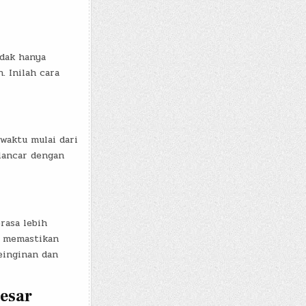
idak hanya
. Inilah cara
waktu mulai dari
lancar dengan
asa lebih
f memastikan
einginan dan
esar