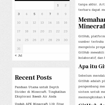
tanpa akhir. Ar
1
2
terbaru dapat m
3
4
5
6
7
8
9
Memaham
10
11
12
13
14
15
16
Minecraf
17
18
19
20
21
22
23
GitHub, platfor
24
25
26
27
28
29
30
sumber terbuka 
mengelola proye
31
GitHub mewakili
« Jul
kolaboratif, dan
Apa itu G
Sebelum mendala
Recent Posts
GitHub adalah p
pengembang meng
Panduan Utama untuk Depth
sistem untuk me
Strider di Minecraft: Tingkatkan
Eksplorasi Bawah Air Anda
memungkinkan ke
Unduh APK Minecraft 1.19: Fitur