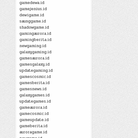
gamedewa.id
gamejenius.id
dewigame.id
saunggame.id
shadowgame.id
gamingaurora.id
gamingberita.id
newgaming.id
galaxygaming.id
gamesaurora.id
gamesgalaxy.id
updategaming.id
gamescosmic.id
gamesberita.id
gamesnews.id
galaxygames.id
updategames.id
gameaurora.id
gamecosmic.id
gameupdate.id
gameberita.id
auroragame.id