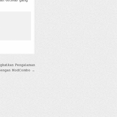
tan GitHub yang
gkatkan Pengalaman
 dengan ModCombo →