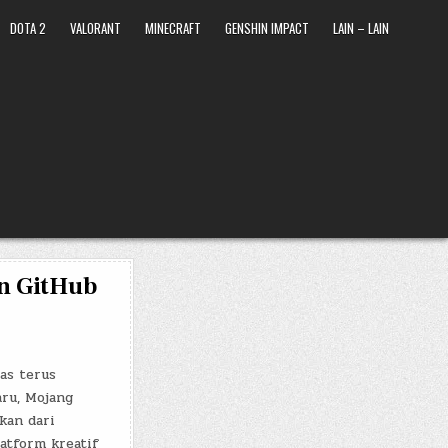
DOTA 2
VALORANT
MINECRAFT
GENSHIN IMPACT
LAIN – LAIN
an GitHub
as terus
ru, Mojang
kan dari
atform kreatif