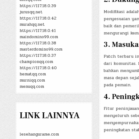
https://117.18.0.39
Modifikasi adala
jurusqq.net
https://117.18.0.42
penyesuaian yan
murahqq.net
baik dan pemeri
https://117.18.0.41
mengurangi kemu
maindomino99.com
3. Masuka
https://117.18.0.38
masterdomino99.com
https://117.18.0.37
Patch terbaru i
championqq.com
dari komunitas. 
https://117.18.0.40
bahkan menyumba
hematqq.com
masa depan seja
murniqq.com
pada pemain.
menuqq.com
4. Peningk
Fitur peninjaua
LINK LAINNYA
menyeluruh sebe
menyempurnakan 
peningkatan stab
lesehangurame.com