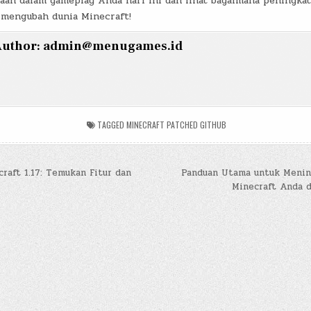
an dalam gameplay Anda hari ini dan lihat bagaimana peningka
i mengubah dunia Minecraft!
uthor:
admin@menugames.id
TAGGED
MINECRAFT PATCHED GITHUB
aft 1.17: Temukan Fitur dan
Panduan Utama untuk Menin
Minecraft Anda
n