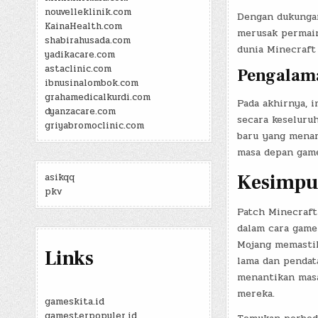
nouvelleklinik.com
Dengan dukungan
KainaHealth.com
merusak permain
shabirahusada.com
dunia Minecraft 
yadikacare.com
astaclinic.com
Pengalam
ibnusinalombok.com
grahamedicalkurdi.com
Pada akhirnya, 
dyanzacare.com
secara keseluruh
griyabromoclinic.com
baru yang menar
masa depan game
Kesimpu
asikqq
pkv
Patch Minecraft
dalam cara game
Mojang memastik
Links
lama dan pendat
menantikan mas
mereka.
gameskita.id
gamesterpopuler.id