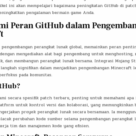
tikel ini akan mempelajari bagaimana peningkatan GitHub di patc
eningkatkan pengalaman bermain game Anda.
i Peran GitHub dalam Pengemba
t
m pengembangan perangkat lunak global, memainkan peran penti
dengan menyediakan alat bagi pengembang untuk menghosting, 
k, dan membangun perangkat lunak bersama. Integrasi Mojang St
 langkah signifikan dalam menjadikan pengembangan Minecraft l
 berfokus pada komunitas.
itHub?
mi secara spesifik patch terbaru, penting untuk memahami apa i
latform untuk kontrol versi dan kolaborasi, yang memungkinkan 
erjakan proyek perangkat lunak secara bersamaan. Ia mengguna
lacak perubahan kode sumber selama pengembangan perangkat l
rja tim dan manajemen kode yang efisien.