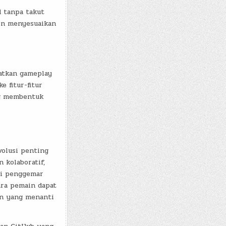
 tanpa takut
in menyesuaikan
atkan gameplay
 fitur-fitur
ng membentuk
volusi penting
 kolaboratif,
gi penggemar
ara pemain dapat
n yang menanti