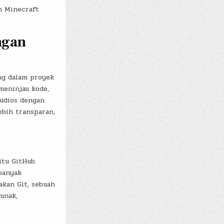
h Minecraft
ngan
ng dalam proyek
meninjau kode,
udios dengan
ebih transparan,
tu GitHub.
banyak
kan Git, sebuah
unak,