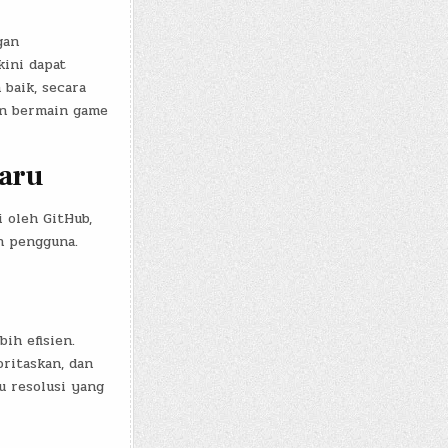
gan
kini dapat
baik, secara
n bermain game
baru
 oleh GitHub,
n pengguna.
ih efisien.
ritaskan, dan
u resolusi yang