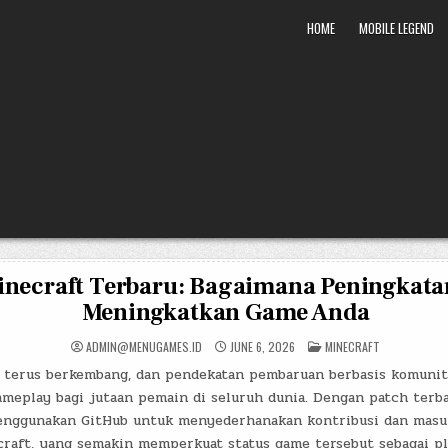
HOME
MOBILE LEGEND
inecraft Terbaru: Bagaimana Peningkat
Meningkatkan Game Anda
POSTED
ADMIN@MENUGAMES.ID
JUNE 6, 2026
MINECRAFT
IN
 terus berkembang, dan pendekatan pembaruan berbasis komunit
meplay bagi jutaan pemain di seluruh dunia. Dengan patch terba
enggunakan GitHub untuk menyederhanakan kontribusi dan masu
raft, yang semakin memperkuat status game tersebut sebagai pl