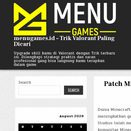
Skip
to
content
menugames.id – Trik Valorant Paling
Dicari
Upgrade skill kamu di Valorant dengan Trik terbaru
ini. Dilengkapi strategi praktis dan saran
profesional yang bisa langsung kamu terapkan
dalam game.
Patch M
Search
SEARCH
Dunia Minecraft
meningkatkan ga
August 2026
Studios telah m
M
T
W
T
F
S
S
komunitas Minec