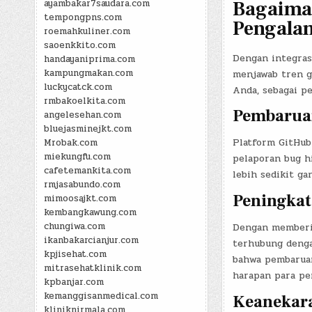
Bagaima
ayambakar7saudara.com
tempongpns.com
Pengala
roemahkuliner.com
saoenkkito.com
Dengan integras
handayaniprima.com
kampungmakan.com
menjawab tren ga
luckycatck.com
Anda, sebagai p
rmbakoelkita.com
Pembaruan
angelesehan.com
bluejasminejkt.com
Platform GitHub
Mrobak.com
miekungfu.com
pelaporan bug h
cafetemankita.com
lebih sedikit ga
rmjasabundo.com
Peningkat
mimoosajkt.com
kembangkawung.com
chungiwa.com
Dengan memberi
ikanbakarcianjur.com
terhubung denga
kpjisehat.com
bahwa pembaruan 
mitrasehatklinik.com
harapan para pe
kpbanjar.com
kemanggisanmedical.com
Keanekara
kliniknirmala.com