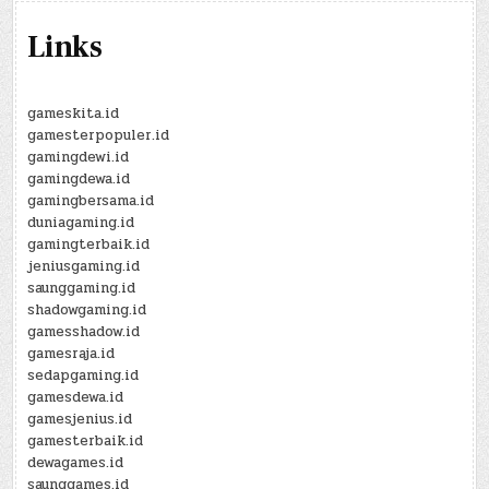
Links
gameskita.id
gamesterpopuler.id
gamingdewi.id
gamingdewa.id
gamingbersama.id
duniagaming.id
gamingterbaik.id
jeniusgaming.id
saunggaming.id
shadowgaming.id
gamesshadow.id
gamesraja.id
sedapgaming.id
gamesdewa.id
gamesjenius.id
gamesterbaik.id
dewagames.id
saunggames.id