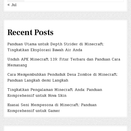
« Jul
Recent Posts
Panduan Utama untuk Depth Strider di Minecraft:
Tingkatkan Eksplorasi Bawah Air Anda
Unduh APK Minecraft 1.19: Fitur Terbaru dan Panduan Cara
Memasang
Cara Menyembuhkan Penduduk Desa Zombie di Minecraft:
Panduan Langkah demi Langkah
Tingkatkan Pengalaman Minecraft Anda: Panduan
Komprehensif untuk Nova Skin
Kuasai Seni Mempesona di Minecraft: Panduan
Komprehensif untuk Gamer