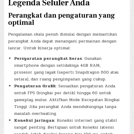
Legenda Seluler Anda
Perangkat dan pengaturan yang
optimal
Pengalaman skala penuh dimulai dengan memastikan
perangkat Anda dapat menangani permainan dengan
lancar. Untuk kinerja optimal:
Persyaratan perangkat keras
: Gunakan
smartphone dengan setidaknya 4GB RAM,
prosesor yang layak (seperti Snapdragon 600 atau
setara), dan ruang penyimpanan yang cukup.
Pengaturan Grafik
: Sesuaikan pengaturan Anda
untuk FPS (bingkai per detik) hingga 60 untuk
gameplay mulus. Aktifkan Mode Kecepatan Bingkai
Tinggi Jika perangkat Anda mendukungnya tanpa
masalah overheating.
Koneksi jaringan
: Koneksi internet yang stabil
sangat penting. Bertujuan untuk koneksi latensi