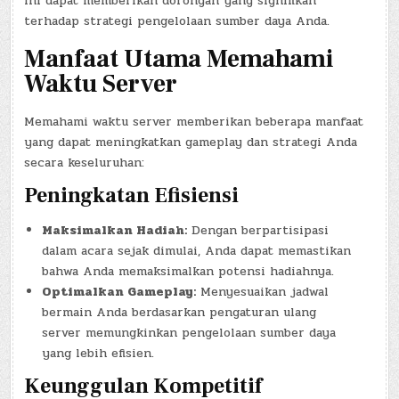
ini dapat memberikan dorongan yang signifikan
terhadap strategi pengelolaan sumber daya Anda.
Manfaat Utama Memahami
Waktu Server
Memahami waktu server memberikan beberapa manfaat
yang dapat meningkatkan gameplay dan strategi Anda
secara keseluruhan:
Peningkatan Efisiensi
Maksimalkan Hadiah:
Dengan berpartisipasi
dalam acara sejak dimulai, Anda dapat memastikan
bahwa Anda memaksimalkan potensi hadiahnya.
Optimalkan Gameplay:
Menyesuaikan jadwal
bermain Anda berdasarkan pengaturan ulang
server memungkinkan pengelolaan sumber daya
yang lebih efisien.
Keunggulan Kompetitif