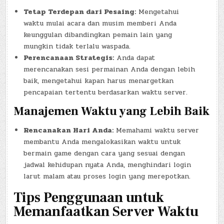
Tetap Terdepan dari Pesaing:
Mengetahui
waktu mulai acara dan musim memberi Anda
keunggulan dibandingkan pemain lain yang
mungkin tidak terlalu waspada.
Perencanaan Strategis:
Anda dapat
merencanakan sesi permainan Anda dengan lebih
baik, mengetahui kapan harus menargetkan
pencapaian tertentu berdasarkan waktu server.
Manajemen Waktu yang Lebih Baik
Rencanakan Hari Anda:
Memahami waktu server
membantu Anda mengalokasikan waktu untuk
bermain game dengan cara yang sesuai dengan
jadwal kehidupan nyata Anda, menghindari login
larut malam atau proses login yang merepotkan.
Tips Penggunaan untuk
Memanfaatkan Server Waktu