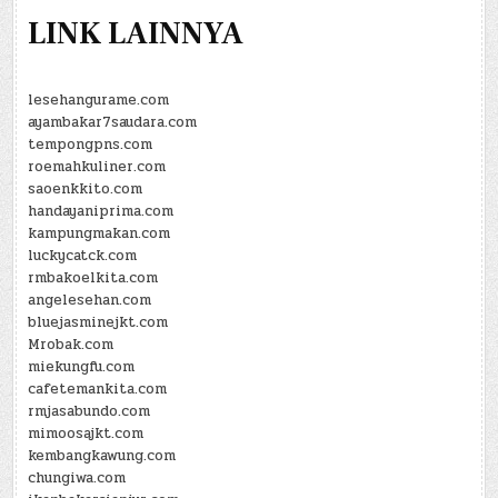
LINK LAINNYA
lesehangurame.com
ayambakar7saudara.com
tempongpns.com
roemahkuliner.com
saoenkkito.com
handayaniprima.com
kampungmakan.com
luckycatck.com
rmbakoelkita.com
angelesehan.com
bluejasminejkt.com
Mrobak.com
miekungfu.com
cafetemankita.com
rmjasabundo.com
mimoosajkt.com
kembangkawung.com
chungiwa.com