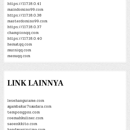
https://117.18.0.41
maindomino99.com
https://117.18.0.38
masterdomino99.com
https://117.18.0.37
championqq.com
https://117.18.0.40
hematqq.com
murniqq.com
menuqq.com
LINK LAINNYA
lesehangurame.com
ayambakar7saudara.com
tempongpns.com
roemahkuliner.com
saoenkkito.com
handayaniprima.com