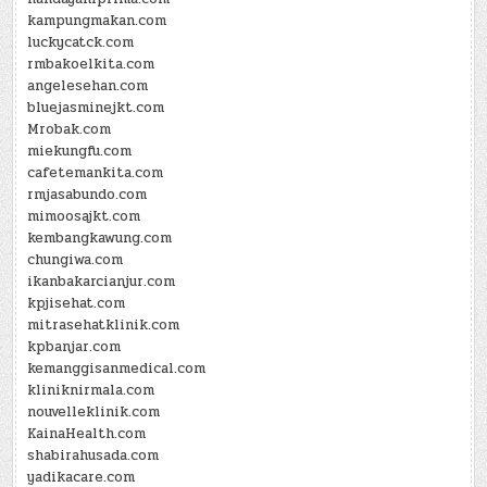
kampungmakan.com
luckycatck.com
rmbakoelkita.com
angelesehan.com
bluejasminejkt.com
Mrobak.com
miekungfu.com
cafetemankita.com
rmjasabundo.com
mimoosajkt.com
kembangkawung.com
chungiwa.com
ikanbakarcianjur.com
kpjisehat.com
mitrasehatklinik.com
kpbanjar.com
kemanggisanmedical.com
kliniknirmala.com
nouvelleklinik.com
KainaHealth.com
shabirahusada.com
yadikacare.com