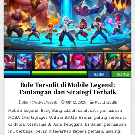
Role Tersulit di Mobile Legend:
Tantangan dan Strategi Terbaik
POSTED
ADMIN@MENUGAMES.ID
JULY 12, 2025
MOBILE LEGEND
IN
Mobile Legend: Bang Bang adalah salah satu permainan
MOBA (Multiplayer Online Battle Arena) paling terkenal
di dunia, terutama di Asia Tenggara. Di dalam permainan
ini, berbagai peran ditawarkan kepada pemain, masing-