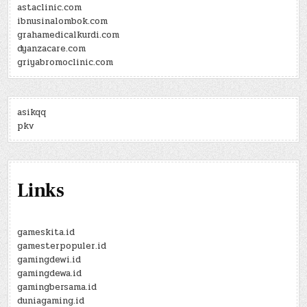
astaclinic.com
ibnusinalombok.com
grahamedicalkurdi.com
dyanzacare.com
griyabromoclinic.com
asikqq
pkv
Links
gameskita.id
gamesterpopuler.id
gamingdewi.id
gamingdewa.id
gamingbersama.id
duniagaming.id