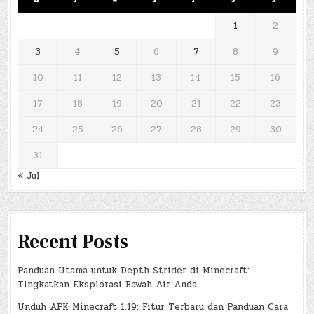
M
T
W
T
F
S
S
1
2
3
4
5
6
7
8
9
10
11
12
13
14
15
16
17
18
19
20
21
22
23
24
25
26
27
28
29
30
31
« Jul
Recent Posts
Panduan Utama untuk Depth Strider di Minecraft:
Tingkatkan Eksplorasi Bawah Air Anda
Unduh APK Minecraft 1.19: Fitur Terbaru dan Panduan Cara