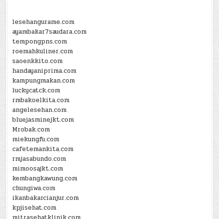
lesehangurame.com
ayambakar7saudara.com
tempongpns.com
roemahkuliner.com
saoenkkito.com
handayaniprima.com
kampungmakan.com
luckycatck.com
rmbakoelkita.com
angelesehan.com
bluejasminejkt.com
Mrobak.com
miekungfu.com
cafetemankita.com
rmjasabundo.com
mimoosajkt.com
kembangkawung.com
chungiwa.com
ikanbakarcianjur.com
kpjisehat.com
mitrasehatklinik.com