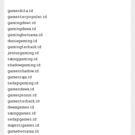
gameskita.id
gamesterpopuler.id
gamingdewi.id
gamingdewa.id
gamingbersama.id
duniagaming.id
gamingterbaik.id
jeniusgaming.id
saunggaming.id
shadowgaming.id
gamesshadow.id
gamesraja.id
sedapgaming.id
gamesdewa.id
gamesjenius.id
gamesterbaik.id
dewagames.id
saunggames.id
sedapgames.id
majestigames.id
gamebersama.id