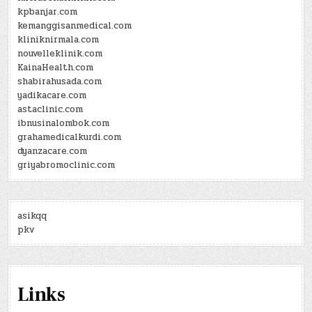
kpbanjar.com
kemanggisanmedical.com
kliniknirmala.com
nouvelleklinik.com
KainaHealth.com
shabirahusada.com
yadikacare.com
astaclinic.com
ibnusinalombok.com
grahamedicalkurdi.com
dyanzacare.com
griyabromoclinic.com
asikqq
pkv
Links