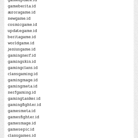
gameupdate.id
gameberita.id
auroragame.id
newgame.id
cosmicgame.id
updategame.id
beritagame.id
worldgame.id
jeniusgame.id
gamingnerf.id
gamingskin.id
gamingclans.id
clansgaming.id
gamingmage.id
gamingmeta.id
nerfgaming.id
gamingtanker.id
gamingfighter.id
gamesmeta.id
gamesfighter.id
gamesmage.id
gamesepic.id
clansgames.id