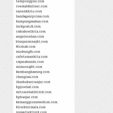
tempongpns.com
roemahkuliner.com
saoenkkito.com
handayaniprima.com
kampungmakan.com
luckycatck.com
rmbakoelkita.com
angelesehan.com
bluejasminejkt.com
Mrobak.com
miekungfu.com
cafetemankita.com
rmjasabundo.com
mimoosajkt.com
kembangkawung.com
chungiwa.com
ikanbakarcianjur.com
kpjisehat.com
mitrasehatklinik.com
kpbanjar.com
kemanggisanmedical.com
kliniknirmala.com
nouvelleklinik.com