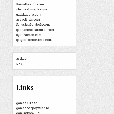
KainaHealth.com
shabirahusada.com
yadikacare.com
astaclinic.com
ibnusinalombok.com
grahamedicalkurdi.com
dyanzacare.com
griyabromoclinic.com
asikqq
pkv
Links
gameskita.id
gamesterpopuler.id
gamingdewi.id