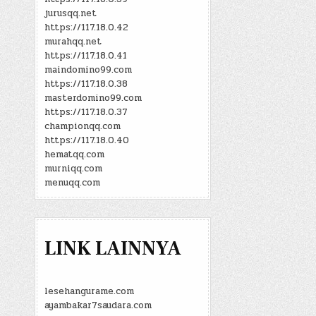
jurusqq.net
https://117.18.0.42
murahqq.net
https://117.18.0.41
maindomino99.com
https://117.18.0.38
masterdomino99.com
https://117.18.0.37
championqq.com
https://117.18.0.40
hematqq.com
murniqq.com
menuqq.com
LINK LAINNYA
lesehangurame.com
ayambakar7saudara.com