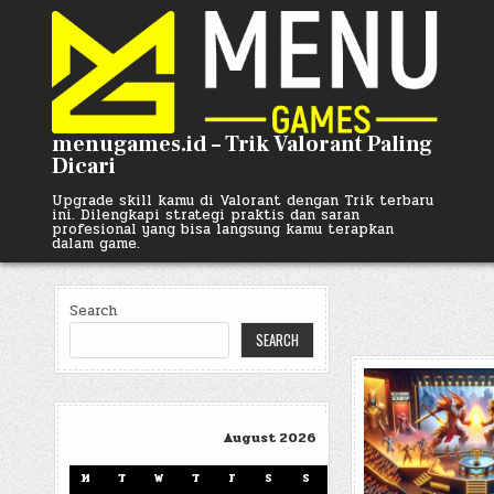
Skip
to
content
menugames.id – Trik Valorant Paling
Dicari
Upgrade skill kamu di Valorant dengan Trik terbaru
ini. Dilengkapi strategi praktis dan saran
profesional yang bisa langsung kamu terapkan
dalam game.
Search
SEARCH
August 2026
M
T
W
T
F
S
S