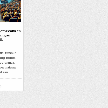
memecahkan
dengan
ik
rus tumbuh
ang belum
belumnya,
permainan
utaan…
D