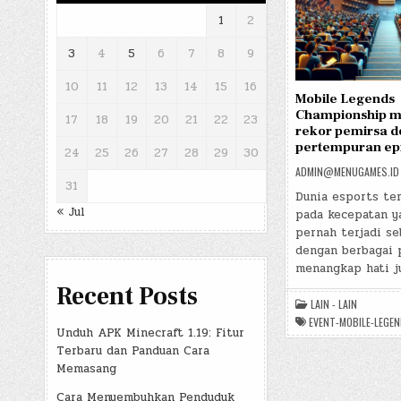
1
2
3
4
5
6
7
8
9
10
11
12
13
14
15
16
Mobile Legends
Championship 
17
18
19
20
21
22
23
rekor pemirsa 
pertempuran ep
24
25
26
27
28
29
30
ADMIN@MENUGAMES.ID
31
Dunia esports te
« Jul
pada kecepatan y
pernah terjadi se
dengan berbagai 
menangkap hati j
Recent Posts
LAIN - LAIN
EVENT-MOBILE-LEGEN
Unduh APK Minecraft 1.19: Fitur
Terbaru dan Panduan Cara
Memasang
Cara Menyembuhkan Penduduk