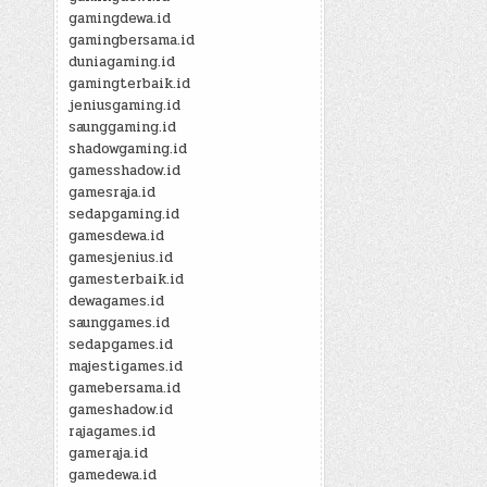
gamingdewa.id
gamingbersama.id
duniagaming.id
gamingterbaik.id
jeniusgaming.id
saunggaming.id
shadowgaming.id
gamesshadow.id
gamesraja.id
sedapgaming.id
gamesdewa.id
gamesjenius.id
gamesterbaik.id
dewagames.id
saunggames.id
sedapgames.id
majestigames.id
gamebersama.id
gameshadow.id
rajagames.id
gameraja.id
gamedewa.id