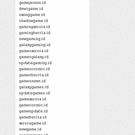
gamejenius.id
dewigame.id
saunggame.id
shadowgame.id
gamingaurora.id
gamingberita.id
newgaming.id
galaxygaming.id
gamesaurora.id
gamesgalaxy.id
updategaming.id
gamescosmic.id
gamesberita.id
gamesnews.id
galaxygames.id
updategames.id
gameaurora.id
gamecosmic.id
gameupdate.id
gameberita.id
auroragame.id
newgame.id