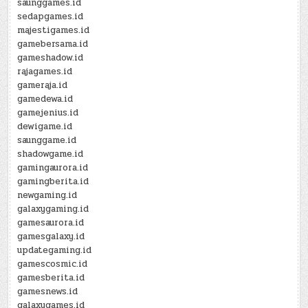
saunggames.id
sedapgames.id
majestigames.id
gamebersama.id
gameshadow.id
rajagames.id
gameraja.id
gamedewa.id
gamejenius.id
dewigame.id
saunggame.id
shadowgame.id
gamingaurora.id
gamingberita.id
newgaming.id
galaxygaming.id
gamesaurora.id
gamesgalaxy.id
updategaming.id
gamescosmic.id
gamesberita.id
gamesnews.id
galaxygames.id