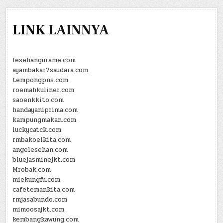
LINK LAINNYA
lesehangurame.com
ayambakar7saudara.com
tempongpns.com
roemahkuliner.com
saoenkkito.com
handayaniprima.com
kampungmakan.com
luckycatck.com
rmbakoelkita.com
angelesehan.com
bluejasminejkt.com
Mrobak.com
miekungfu.com
cafetemankita.com
rmjasabundo.com
mimoosajkt.com
kembangkawung.com