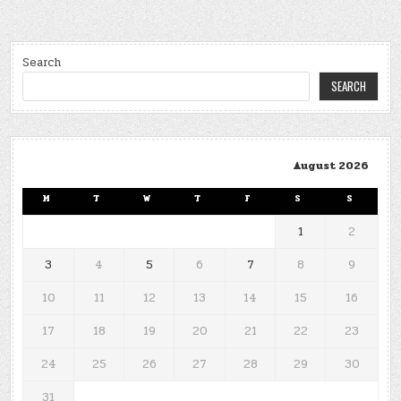
Search
SEARCH
August 2026
M
T
W
T
F
S
S
1
2
3
4
5
6
7
8
9
10
11
12
13
14
15
16
17
18
19
20
21
22
23
24
25
26
27
28
29
30
31