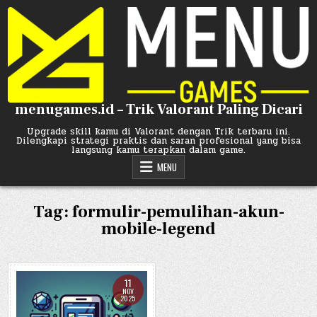
Skip
to
content
menugames.id – Trik Valorant Paling Dicari
Upgrade skill kamu di Valorant dengan Trik terbaru ini.
Dilengkapi strategi praktis dan saran profesional yang bisa
langsung kamu terapkan dalam game.
MENU
Tag:
formulir-pemulihan-akun-
mobile-legend
11
NOV
2025