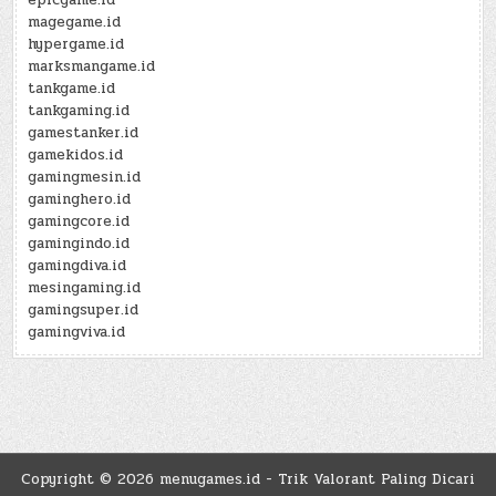
epicgame.id
magegame.id
hypergame.id
marksmangame.id
tankgame.id
tankgaming.id
gamestanker.id
gamekidos.id
gamingmesin.id
gaminghero.id
gamingcore.id
gamingindo.id
gamingdiva.id
mesingaming.id
gamingsuper.id
gamingviva.id
Copyright © 2026 menugames.id - Trik Valorant Paling Dicari