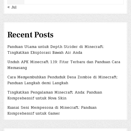
« Jul
Recent Posts
Panduan Utama untuk Depth Strider di Minecraft:
Tingkatkan Eksplorasi Bawah Air Anda
Unduh APK Minecraft 1.19: Fitur Terbaru dan Panduan Cara
Memasang
Cara Menyembuhkan Penduduk Desa Zombie di Minecraft:
Panduan Langkah demi Langkah
Tingkatkan Pengalaman Minecraft Anda: Panduan
Komprehensif untuk Nova Skin
Kuasai Seni Mempesona di Minecraft: Panduan
Komprehensif untuk Gamer