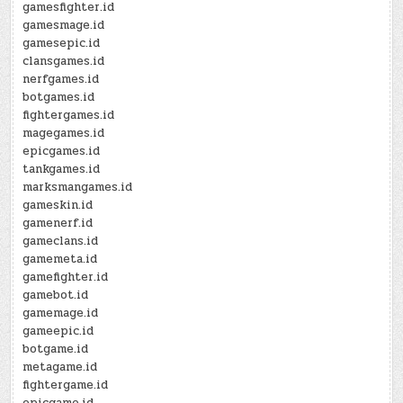
gamesfighter.id
gamesmage.id
gamesepic.id
clansgames.id
nerfgames.id
botgames.id
fightergames.id
magegames.id
epicgames.id
tankgames.id
marksmangames.id
gameskin.id
gamenerf.id
gameclans.id
gamemeta.id
gamefighter.id
gamebot.id
gamemage.id
gameepic.id
botgame.id
metagame.id
fightergame.id