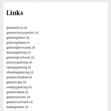
Links
gameskita.id
gamesterpopuler.id
gamingdewi.id
gamingdewa.id
gamingbersama.id
duniagaming.id
gamingterbaik.id
jeniusgaming.id
saunggaming.id
shadowgaming.id
gamesshadow.id
gamesraja.id
sedapgaming.id
gamesdewa.id
gamesjenius.id
gamesterbaik.id
dewagames.id