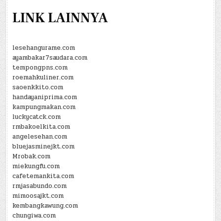
LINK LAINNYA
lesehangurame.com
ayambakar7saudara.com
tempongpns.com
roemahkuliner.com
saoenkkito.com
handayaniprima.com
kampungmakan.com
luckycatck.com
rmbakoelkita.com
angelesehan.com
bluejasminejkt.com
Mrobak.com
miekungfu.com
cafetemankita.com
rmjasabundo.com
mimoosajkt.com
kembangkawung.com
chungiwa.com