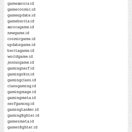
gameaurora.id
gamecosmic.id
gameupdate.id
gameberita.id
auroragame.id
newgame.id
cosmicgame.id
updategame.id
beritagame.id
worldgame.id
jeniusgame.id
gamingnerf.id
gamingskin.id
gamingclans.id
clansgaming.id
gamingmage.id
gamingmeta.id
nerfgaming.id
gamingtanker.id
gamingfighter.id
gamesmeta.id
gamesfighter.id