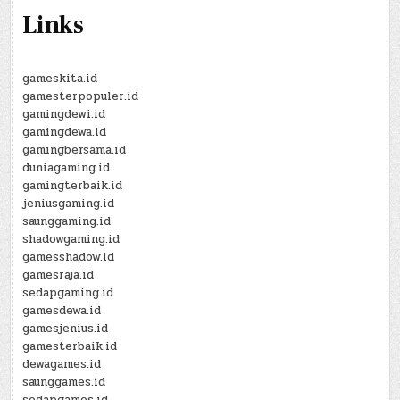
Links
gameskita.id
gamesterpopuler.id
gamingdewi.id
gamingdewa.id
gamingbersama.id
duniagaming.id
gamingterbaik.id
jeniusgaming.id
saunggaming.id
shadowgaming.id
gamesshadow.id
gamesraja.id
sedapgaming.id
gamesdewa.id
gamesjenius.id
gamesterbaik.id
dewagames.id
saunggames.id