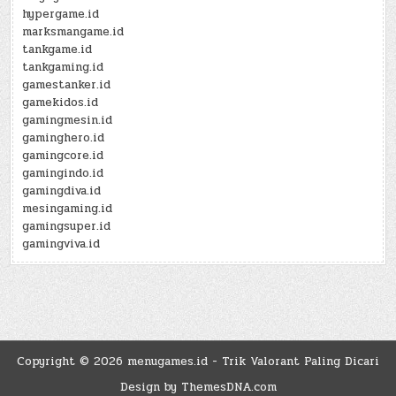
hypergame.id
marksmangame.id
tankgame.id
tankgaming.id
gamestanker.id
gamekidos.id
gamingmesin.id
gaminghero.id
gamingcore.id
gamingindo.id
gamingdiva.id
mesingaming.id
gamingsuper.id
gamingviva.id
Copyright © 2026 menugames.id - Trik Valorant Paling Dicari
Design by ThemesDNA.com