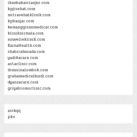
ikanbakarcianjur.com
kpjisehat.com
mitrasehatklinik.com
kpbanjar.com
kemanggisanmedical.com
kliniknirmala.com
nouvelleklinik.com
KainaHealth.com
shabirahusada.com
yadikacare.com
astaclinic.com
ibnusinalombok.com
grahamedicalkurdi.com
dyanzacare.com
griyabromoclinic.com
asikqq
pkv