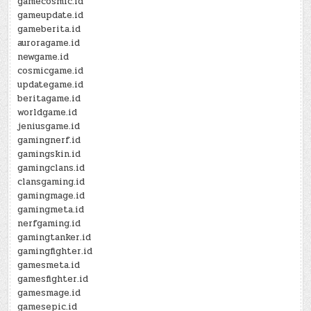
gamecosmic.id
gameupdate.id
gameberita.id
auroragame.id
newgame.id
cosmicgame.id
updategame.id
beritagame.id
worldgame.id
jeniusgame.id
gamingnerf.id
gamingskin.id
gamingclans.id
clansgaming.id
gamingmage.id
gamingmeta.id
nerfgaming.id
gamingtanker.id
gamingfighter.id
gamesmeta.id
gamesfighter.id
gamesmage.id
gamesepic.id