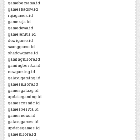
gamebersama.id
gameshadow.id
rajagames.id
gameraja.id
gamedewa.id
gamejenius.id
dewigame.id
saunggame.id
shadowgame.id
gamingaurora.id
gamingberita.id
newgaming.id
galaxygaming.id
gamesaurora.id
gamesgalaxy.id
updategaming.id
gamescosmic.id
gamesberita.id
gamesnews.id
galaxygames.id
updategames.id
gameaurora.id