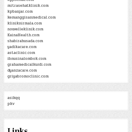
mitrasehatklinik.com
kpbanjar.com
kemanggisanmedical.com
kliniknirmala.com
nouvelleklinik.com
KainaHealth.com
shabirahusada.com
yadikacare.com
astaclinic.com
ibnusinalombok.com
grahamedicalkurdi.com
dyanzacare.com
griyabromoclinic.com
asikqq
pkv
Links