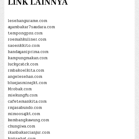
LINK LAINNYA
lesehangurame.com
ayambakar7saudara.com
tempongpns.com
roemahkuliner.com
saoenkkito.com
handayaniprima.com
kampungmakan.com
luckycatck.com
rmbakoelkita.com
angelesehan.com
bluejasminejkt.com
Mrobak.com
miekungfu.com
cafetemankita.com
rmjasabundo.com
mimoosajkt.com
kembangkawung.com
chungiwa.com
ikanbakarcianjur.com
kpjisehat.com