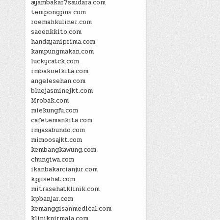
ayambakar7saudara.com
tempongpns.com
roemahkuliner.com
saoenkkito.com
handayaniprima.com
kampungmakan.com
luckycatck.com
rmbakoelkita.com
angelesehan.com
bluejasminejkt.com
Mrobak.com
miekungfu.com
cafetemankita.com
rmjasabundo.com
mimoosajkt.com
kembangkawung.com
chungiwa.com
ikanbakarcianjur.com
kpjisehat.com
mitrasehatklinik.com
kpbanjar.com
kemanggisanmedical.com
kliniknirmala.com