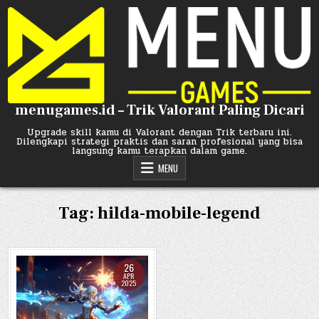
Skip
to
content
menugames.id – Trik Valorant Paling Dicari
Upgrade skill kamu di Valorant dengan Trik terbaru ini.
Dilengkapi strategi praktis dan saran profesional yang bisa
langsung kamu terapkan dalam game.
MENU
Tag:
hilda-mobile-legend
26
APR
2025