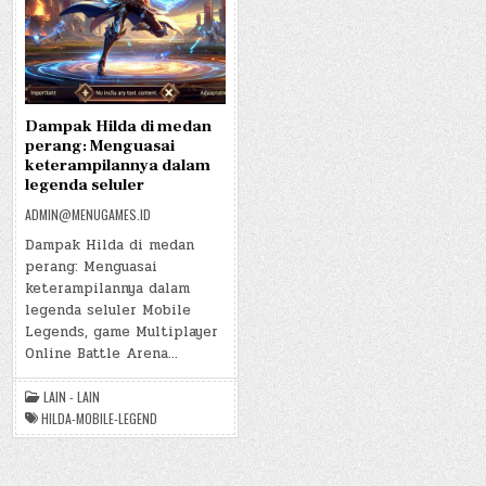
Dampak Hilda di medan
perang: Menguasai
keterampilannya dalam
legenda seluler
ADMIN@MENUGAMES.ID
Dampak Hilda di medan
perang: Menguasai
keterampilannya dalam
legenda seluler Mobile
Legends, game Multiplayer
Online Battle Arena…
LAIN - LAIN
HILDA-MOBILE-LEGEND