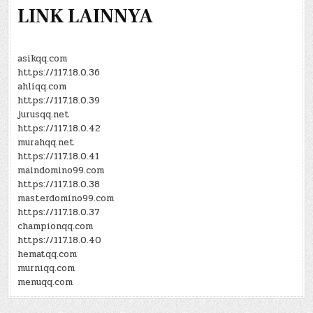
LINK LAINNYA
asikqq.com
https://117.18.0.36
ahliqq.com
https://117.18.0.39
jurusqq.net
https://117.18.0.42
murahqq.net
https://117.18.0.41
maindomino99.com
https://117.18.0.38
masterdomino99.com
https://117.18.0.37
championqq.com
https://117.18.0.40
hematqq.com
murniqq.com
menuqq.com