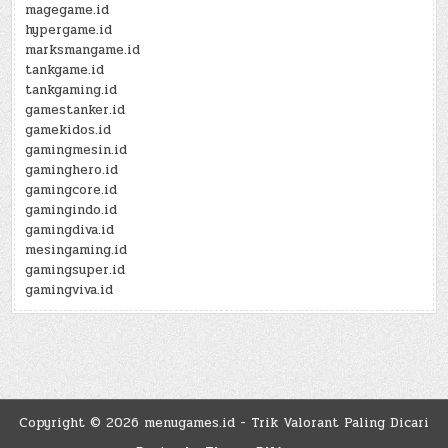
magegame.id
hypergame.id
marksmangame.id
tankgame.id
tankgaming.id
gamestanker.id
gamekidos.id
gamingmesin.id
gaminghero.id
gamingcore.id
gamingindo.id
gamingdiva.id
mesingaming.id
gamingsuper.id
gamingviva.id
Copyright © 2026 menugames.id - Trik Valorant Paling Dicari