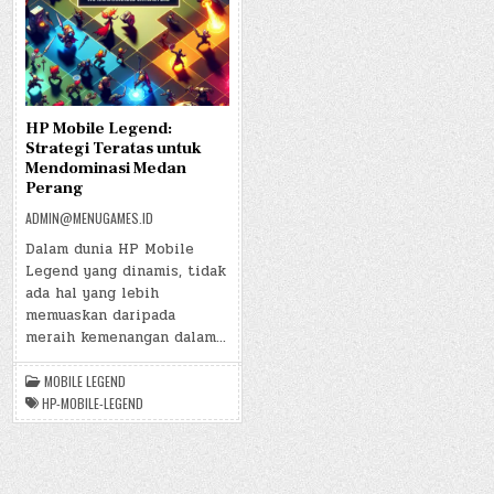
HP Mobile Legend:
Strategi Teratas untuk
Mendominasi Medan
Perang
ADMIN@MENUGAMES.ID
Dalam dunia HP Mobile
Legend yang dinamis, tidak
ada hal yang lebih
memuaskan daripada
meraih kemenangan dalam…
MOBILE LEGEND
HP-MOBILE-LEGEND