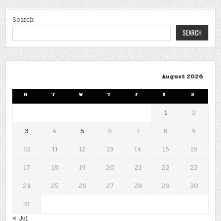
Search
SEARCH
August 2026
M
T
W
T
F
S
S
1
2
3
4
5
6
7
8
9
10
11
12
13
14
15
16
17
18
19
20
21
22
23
24
25
26
27
28
29
30
31
« Jul