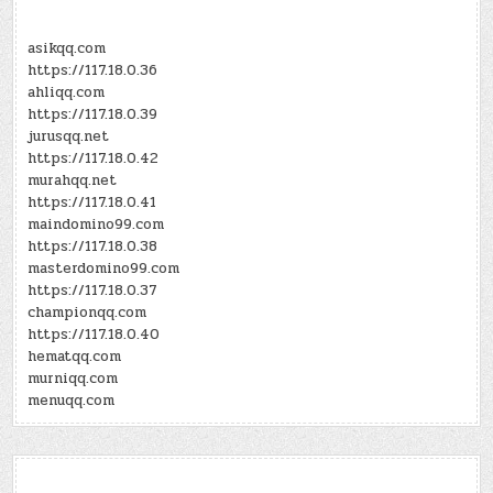
asikqq.com
https://117.18.0.36
ahliqq.com
https://117.18.0.39
jurusqq.net
https://117.18.0.42
murahqq.net
https://117.18.0.41
maindomino99.com
https://117.18.0.38
masterdomino99.com
https://117.18.0.37
championqq.com
https://117.18.0.40
hematqq.com
murniqq.com
menuqq.com