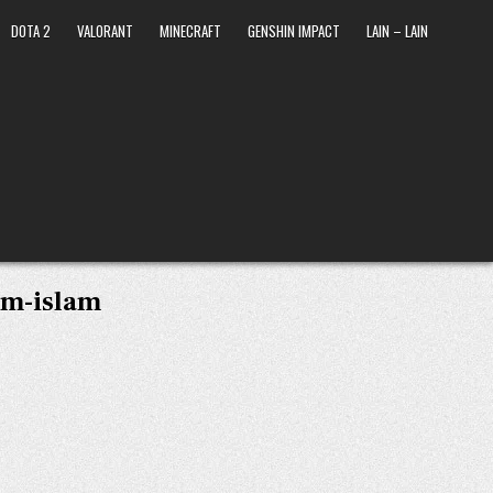
DOTA 2
VALORANT
MINECRAFT
GENSHIN IMPACT
LAIN – LAIN
am-islam