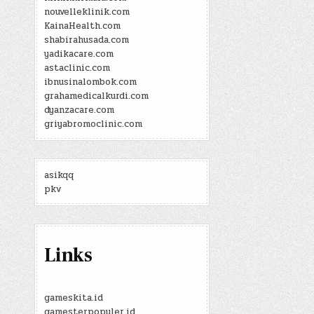
nouvelleklinik.com
KainaHealth.com
shabirahusada.com
yadikacare.com
astaclinic.com
ibnusinalombok.com
grahamedicalkurdi.com
dyanzacare.com
griyabromoclinic.com
asikqq
pkv
Links
gameskita.id
gamesterpopuler.id