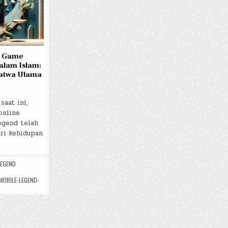
n Game
alam Islam:
Fatwa Ulama
saat ini,
online
egend telah
ari kehidupan
LEGEND
OBILE-LEGEND-