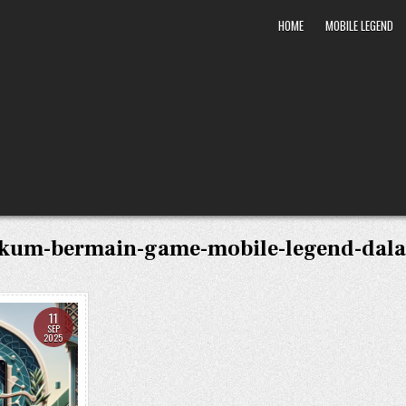
HOME
MOBILE LEGEND
kum-bermain-game-mobile-legend-dal
11
SEP
2025