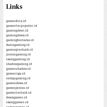
Links
gameskita.id
gamesterpopuler.id
gamingdewi.id
gamingdewa.id
gamingbersama.id
duniagaming.id
gamingterbaik.id
jeniusgaming.id
saunggaming.id
shadowgaming.id
gamesshadow.id
gamesraja.id
sedapgaming.id
gamesdewa.id
gamesjenius.id
gamesterbaik.id
dewagames.id
saunggames.id