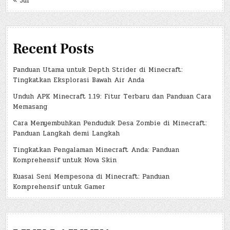
« Jul
Recent Posts
Panduan Utama untuk Depth Strider di Minecraft:
Tingkatkan Eksplorasi Bawah Air Anda
Unduh APK Minecraft 1.19: Fitur Terbaru dan Panduan Cara
Memasang
Cara Menyembuhkan Penduduk Desa Zombie di Minecraft:
Panduan Langkah demi Langkah
Tingkatkan Pengalaman Minecraft Anda: Panduan
Komprehensif untuk Nova Skin
Kuasai Seni Mempesona di Minecraft: Panduan
Komprehensif untuk Gamer