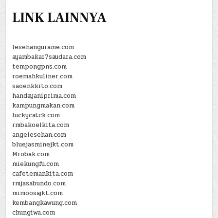
LINK LAINNYA
lesehangurame.com
ayambakar7saudara.com
tempongpns.com
roemahkuliner.com
saoenkkito.com
handayaniprima.com
kampungmakan.com
luckycatck.com
rmbakoelkita.com
angelesehan.com
bluejasminejkt.com
Mrobak.com
miekungfu.com
cafetemankita.com
rmjasabundo.com
mimoosajkt.com
kembangkawung.com
chungiwa.com