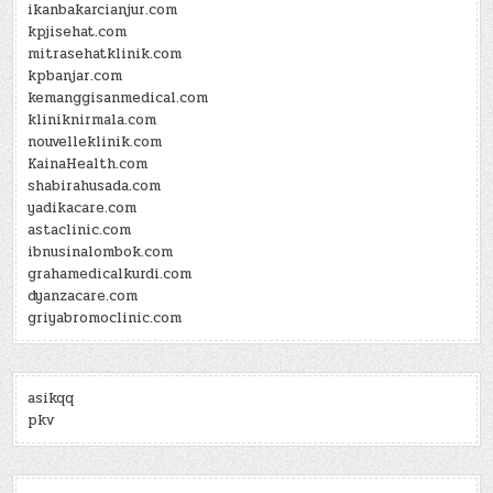
ikanbakarcianjur.com
kpjisehat.com
mitrasehatklinik.com
kpbanjar.com
kemanggisanmedical.com
kliniknirmala.com
nouvelleklinik.com
KainaHealth.com
shabirahusada.com
yadikacare.com
astaclinic.com
ibnusinalombok.com
grahamedicalkurdi.com
dyanzacare.com
griyabromoclinic.com
asikqq
pkv