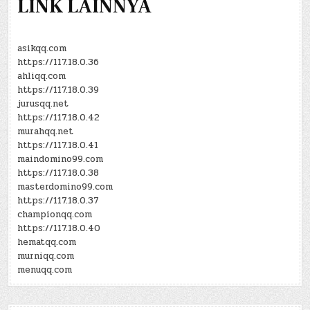
LINK LAINNYA
asikqq.com
https://117.18.0.36
ahliqq.com
https://117.18.0.39
jurusqq.net
https://117.18.0.42
murahqq.net
https://117.18.0.41
maindomino99.com
https://117.18.0.38
masterdomino99.com
https://117.18.0.37
championqq.com
https://117.18.0.40
hematqq.com
murniqq.com
menuqq.com