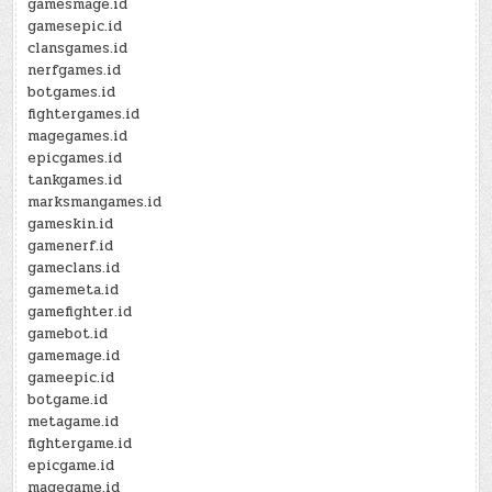
gamesmage.id
gamesepic.id
clansgames.id
nerfgames.id
botgames.id
fightergames.id
magegames.id
epicgames.id
tankgames.id
marksmangames.id
gameskin.id
gamenerf.id
gameclans.id
gamemeta.id
gamefighter.id
gamebot.id
gamemage.id
gameepic.id
botgame.id
metagame.id
fightergame.id
epicgame.id
magegame.id