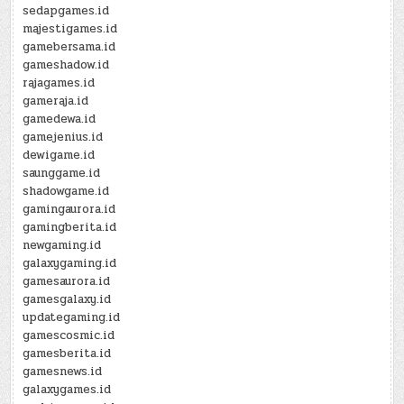
sedapgames.id
majestigames.id
gamebersama.id
gameshadow.id
rajagames.id
gameraja.id
gamedewa.id
gamejenius.id
dewigame.id
saunggame.id
shadowgame.id
gamingaurora.id
gamingberita.id
newgaming.id
galaxygaming.id
gamesaurora.id
gamesgalaxy.id
updategaming.id
gamescosmic.id
gamesberita.id
gamesnews.id
galaxygames.id