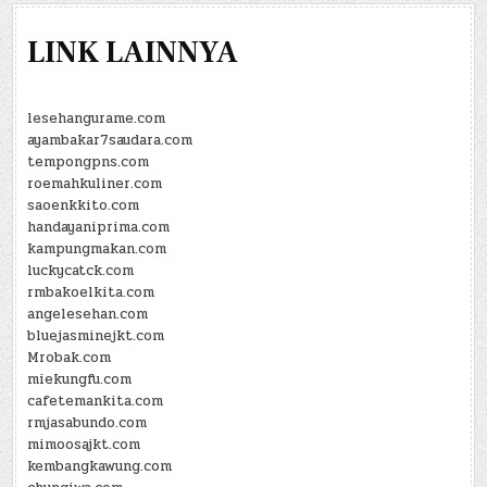
LINK LAINNYA
lesehangurame.com
ayambakar7saudara.com
tempongpns.com
roemahkuliner.com
saoenkkito.com
handayaniprima.com
kampungmakan.com
luckycatck.com
rmbakoelkita.com
angelesehan.com
bluejasminejkt.com
Mrobak.com
miekungfu.com
cafetemankita.com
rmjasabundo.com
mimoosajkt.com
kembangkawung.com