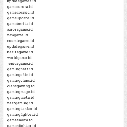
updategames.id
gameaurora.id
gamecosmic.id
gameupdate.id
gameberita.id
auroragame.id
newgame.id
cosmicgame.id
updategame.id
beritagame.id
worldgame.id
jeniusgame.id
gamingnerf.id
gamingskin.id
gamingclans.id
clansgaming.id
gamingmage.id
gamingmeta.id
nerfgaming.id
gamingtanker.id
gamingfighter.id
gamesmeta.id
gamesfighter.id