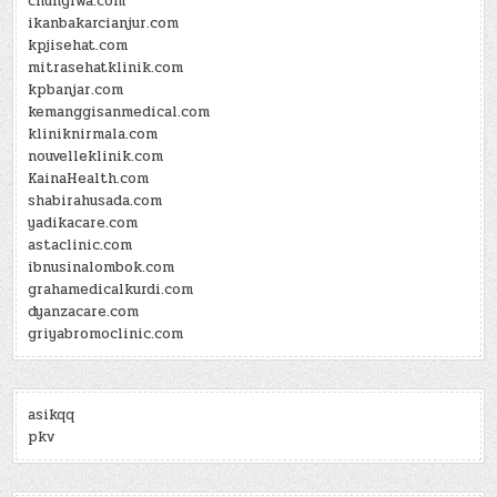
chungiwa.com
ikanbakarcianjur.com
kpjisehat.com
mitrasehatklinik.com
kpbanjar.com
kemanggisanmedical.com
kliniknirmala.com
nouvelleklinik.com
KainaHealth.com
shabirahusada.com
yadikacare.com
astaclinic.com
ibnusinalombok.com
grahamedicalkurdi.com
dyanzacare.com
griyabromoclinic.com
asikqq
pkv