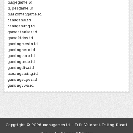
magegame.id
hypergame.id
marksmangame.id
tankgame.id
tankgaming.id
gamestanker.id
gamekidos.id
gamingmesin.id
gaminghero.id
gamingcore.id
gamingindo.id
gamingdiva.id
mesingaming.id
gamingsuper.id
gamingviva.id
Copyright © 2026 menugames.id - Trik Valorant Paling Dicari