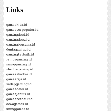
Links
gameskita.id
gamesterpopuler.id
gamingdewi.id
gamingdewa.id
gamingbersama.id
duniagaming.id
gamingterbaik.id
jeniusgaming.id
saunggaming.id
shadowgaming.id
gamesshadow.id
gamesraja.id
sedapgaming.id
gamesdewa.id
gamesjenius.id
gamesterbaik.id
dewagames.id
saunggames.id