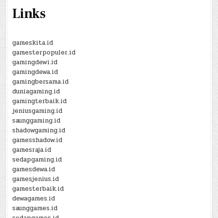
Links
gameskita.id
gamesterpopuler.id
gamingdewi.id
gamingdewa.id
gamingbersama.id
duniagaming.id
gamingterbaik.id
jeniusgaming.id
saunggaming.id
shadowgaming.id
gamesshadow.id
gamesraja.id
sedapgaming.id
gamesdewa.id
gamesjenius.id
gamesterbaik.id
dewagames.id
saunggames.id