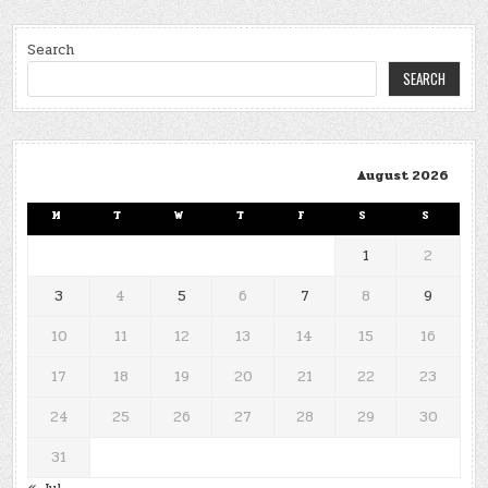
Search
SEARCH
August 2026
M
T
W
T
F
S
S
1
2
3
4
5
6
7
8
9
10
11
12
13
14
15
16
17
18
19
20
21
22
23
24
25
26
27
28
29
30
31