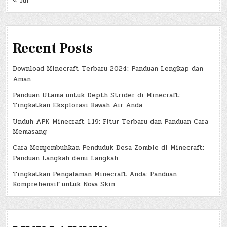
« Jul
Recent Posts
Download Minecraft Terbaru 2024: Panduan Lengkap dan
Aman
Panduan Utama untuk Depth Strider di Minecraft:
Tingkatkan Eksplorasi Bawah Air Anda
Unduh APK Minecraft 1.19: Fitur Terbaru dan Panduan Cara
Memasang
Cara Menyembuhkan Penduduk Desa Zombie di Minecraft:
Panduan Langkah demi Langkah
Tingkatkan Pengalaman Minecraft Anda: Panduan
Komprehensif untuk Nova Skin