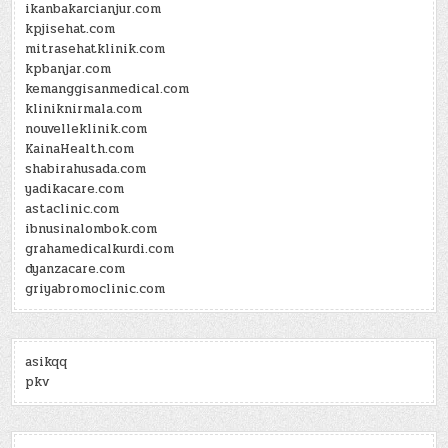
ikanbakarcianjur.com
kpjisehat.com
mitrasehatklinik.com
kpbanjar.com
kemanggisanmedical.com
kliniknirmala.com
nouvelleklinik.com
KainaHealth.com
shabirahusada.com
yadikacare.com
astaclinic.com
ibnusinalombok.com
grahamedicalkurdi.com
dyanzacare.com
griyabromoclinic.com
asikqq
pkv