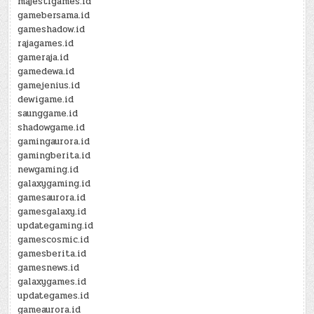
majestigames.id
gamebersama.id
gameshadow.id
rajagames.id
gameraja.id
gamedewa.id
gamejenius.id
dewigame.id
saunggame.id
shadowgame.id
gamingaurora.id
gamingberita.id
newgaming.id
galaxygaming.id
gamesaurora.id
gamesgalaxy.id
updategaming.id
gamescosmic.id
gamesberita.id
gamesnews.id
galaxygames.id
updategames.id
gameaurora.id