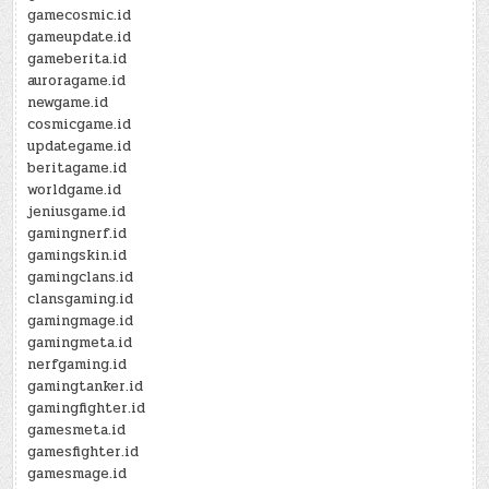
gamecosmic.id
gameupdate.id
gameberita.id
auroragame.id
newgame.id
cosmicgame.id
updategame.id
beritagame.id
worldgame.id
jeniusgame.id
gamingnerf.id
gamingskin.id
gamingclans.id
clansgaming.id
gamingmage.id
gamingmeta.id
nerfgaming.id
gamingtanker.id
gamingfighter.id
gamesmeta.id
gamesfighter.id
gamesmage.id