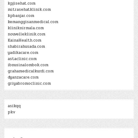
kpjisehat.com
mitrasehatklinik.com
kpbanjar.com
kemanggisanmedical.com
kliniknirmala.com
nouvelleklinik.com
KainaHealth.com
shabirahusada.com
yadikacare.com
astaclinic.com
ibnusinalombok.com
grahamedicalkurdi.com
dyanzacare.com
griyabromoclinic.com
asikqq
pkv