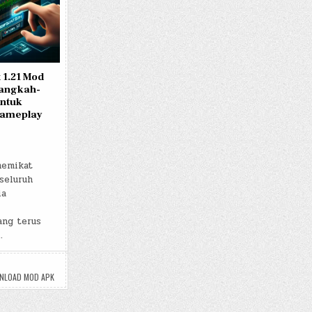
 1.21 Mod
angkah-
ntuk
Gameplay
memikat
seluruh
ia
ang terus
…
WNLOAD MOD APK