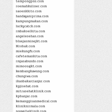
tempongpns.com
roemahkuliner.com
saoenkkito.com
handayaniprima.com
kampungmakan.com
luckycatck.com
rmbakoelkita.com
angelesehan.com
bluejasminejkt.com
Mrobak.com
miekungfu.com
cafetemankita.com
rmjasabundo.com
mimoosajkt.com
kembangkawung.com
chungiwa.com
ikanbakarcianjur.com
kpjisehat.com
mitrasehatklinik.com
kpbanjar.com
kemanggisanmedical.com
kliniknirmala.com
nouvelleklinik.com