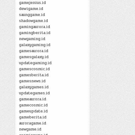
gamejenius.id
dewigame.id
saunggame.id
shadowgame.id
gamingaurora.id
gamingberita.id
newgaming.id
galaxygaming.id
gamesaurora.id
gamesgalaxy.id
updategaming.id
gamescosmic.id
gamesberita.id
gamesnews.id
galaxygames.id
updategames.id
gameaurora.id
gamecosmic.id
gameupdate.id
gameberita.id
auroragame.id
newgame.id