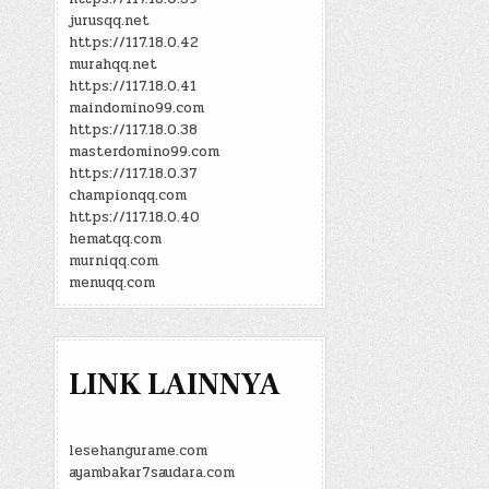
jurusqq.net
https://117.18.0.42
murahqq.net
https://117.18.0.41
maindomino99.com
https://117.18.0.38
masterdomino99.com
https://117.18.0.37
championqq.com
https://117.18.0.40
hematqq.com
murniqq.com
menuqq.com
LINK LAINNYA
lesehangurame.com
ayambakar7saudara.com