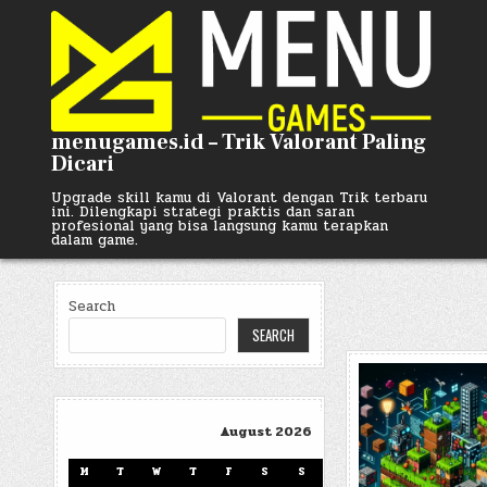
Skip
to
content
menugames.id – Trik Valorant Paling
Dicari
Upgrade skill kamu di Valorant dengan Trik terbaru
ini. Dilengkapi strategi praktis dan saran
profesional yang bisa langsung kamu terapkan
dalam game.
Search
SEARCH
August 2026
M
T
W
T
F
S
S