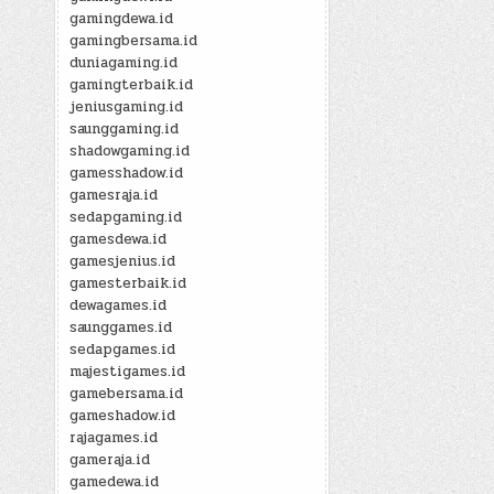
gamingdewa.id
gamingbersama.id
duniagaming.id
gamingterbaik.id
jeniusgaming.id
saunggaming.id
shadowgaming.id
gamesshadow.id
gamesraja.id
sedapgaming.id
gamesdewa.id
gamesjenius.id
gamesterbaik.id
dewagames.id
saunggames.id
sedapgames.id
majestigames.id
gamebersama.id
gameshadow.id
rajagames.id
gameraja.id
gamedewa.id