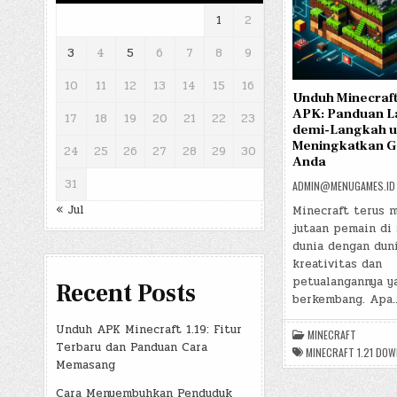
1
2
3
4
5
6
7
8
9
10
11
12
13
14
15
16
Unduh Minecraft
APK: Panduan L
17
18
19
20
21
22
23
demi-Langkah u
Meningkatkan 
24
25
26
27
28
29
30
Anda
31
ADMIN@MENUGAMES.ID
« Jul
Minecraft terus 
jutaan pemain di 
dunia dengan dun
kreativitas dan
petualangannya y
Recent Posts
berkembang. Apa
Unduh APK Minecraft 1.19: Fitur
MINECRAFT
Terbaru dan Panduan Cara
MINECRAFT 1.21 DO
Memasang
Cara Menyembuhkan Penduduk