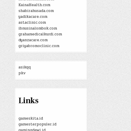
KainaHealth.com
shabirahusada.com
yadikacare.com
astaclinic.com
ibnusinalombok.com
grahamedicalkurdi.com
dyanzacare.com
griyabromoclinic.com
asikqq
pkv
Links
gameskita.id
gamesterpopuler.id
gamingdewi.id