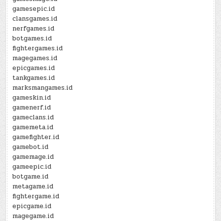
gamesepic.id
clansgames.id
nerfgames.id
botgames.id
fightergames.id
magegames.id
epicgames.id
tankgames.id
marksmangames.id
gameskin.id
gamenerf.id
gameclans.id
gamemeta.id
gamefighter.id
gamebot.id
gamemage.id
gameepic.id
botgame.id
metagame.id
fightergame.id
epicgame.id
magegame.id