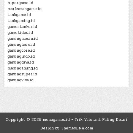
hypergame.id
marksmangame.id
tankgame.id
tankgaming.id
gamestanker.id
gamekidos.id
gamingmesin.id
gaminghero.id
gamingcore.id
gamingindo.id
gamingdiva.id
mesingaming.id
gamingsuper.id
gamingviva.id
Copyright © 2026 menugames.id - Trik Valorant Paling Dicari
Design by ThemesDNA.com