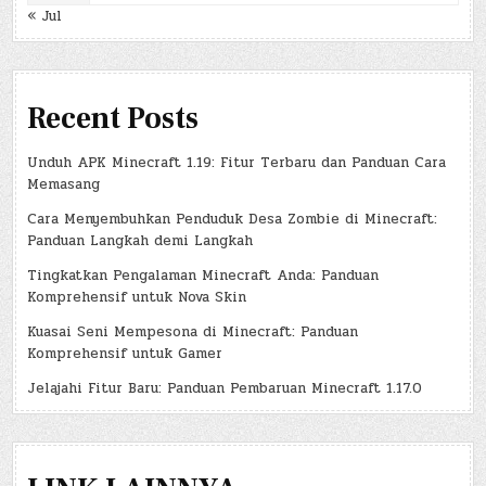
« Jul
Recent Posts
Unduh APK Minecraft 1.19: Fitur Terbaru dan Panduan Cara
Memasang
Cara Menyembuhkan Penduduk Desa Zombie di Minecraft:
Panduan Langkah demi Langkah
Tingkatkan Pengalaman Minecraft Anda: Panduan
Komprehensif untuk Nova Skin
Kuasai Seni Mempesona di Minecraft: Panduan
Komprehensif untuk Gamer
Jelajahi Fitur Baru: Panduan Pembaruan Minecraft 1.17.0