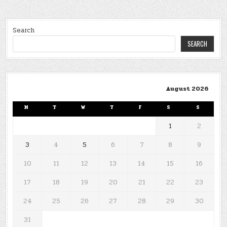
Search
SEARCH
August 2026
M
T
W
T
F
S
S
1
2
3
4
5
6
7
8
9
10
11
12
13
14
15
16
17
18
19
20
21
22
23
24
25
26
27
28
29
30
31