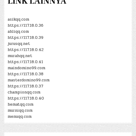
LINK LAINNYA
asikqq.com
https://117.18.0.36
ahliqq.com
https://117.18.0.39
jurusqq.net
https://117.18.0.42
murahqq.net
https://117.18.0.41
maindomino99.com
https://117.18.0.38
masterdomino99.com
https://117.18.0.37
championqq.com
https://117.18.0.40
hematqq.com
murniqq.com
menuqq.com