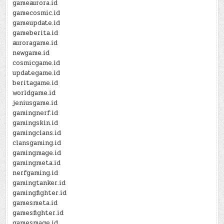
gameaurora.id
gamecosmic.id
gameupdate.id
gameberita.id
auroragame.id
newgame.id
cosmicgame.id
updategame.id
beritagame.id
worldgame.id
jeniusgame.id
gamingnerf.id
gamingskin.id
gamingclans.id
clansgaming.id
gamingmage.id
gamingmeta.id
nerfgaming.id
gamingtanker.id
gamingfighter.id
gamesmeta.id
gamesfighter.id
gamesmage.id