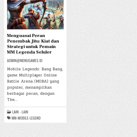
Menguasai Peran
Penembak Jitu: Kiat dan
Strategi untuk Pemain
MM Legenda Seluler
ADMIN@MENUGAMES.ID
Mobile Legends: Bang Bang,
game Multiplayer Online
Battle Arena (MOBA) yang
populer, menampilkan
berbagai peran, dengan
The…
LAIN - LAIN
MM-MOBILE-LEGEND