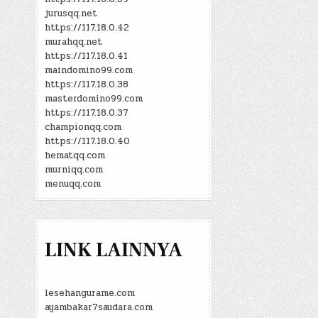
jurusqq.net
https://117.18.0.42
murahqq.net
https://117.18.0.41
maindomino99.com
https://117.18.0.38
masterdomino99.com
https://117.18.0.37
championqq.com
https://117.18.0.40
hematqq.com
murniqq.com
menuqq.com
LINK LAINNYA
lesehangurame.com
ayambakar7saudara.com