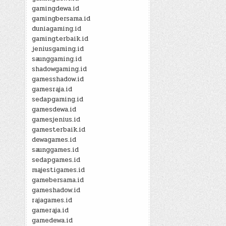
gamingdewa.id
gamingbersama.id
duniagaming.id
gamingterbaik.id
jeniusgaming.id
saunggaming.id
shadowgaming.id
gamesshadow.id
gamesraja.id
sedapgaming.id
gamesdewa.id
gamesjenius.id
gamesterbaik.id
dewagames.id
saunggames.id
sedapgames.id
majestigames.id
gamebersama.id
gameshadow.id
rajagames.id
gameraja.id
gamedewa.id