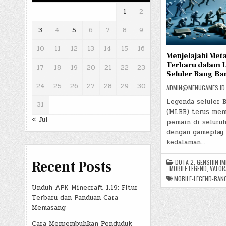
1
2
3
4
5
6
7
8
9
10
11
12
13
14
15
16
Menjelajahi Meta
Terbaru dalam 
17
18
19
20
21
22
23
Seluler Bang Ba
24
25
26
27
28
29
30
ADMIN@MENUGAMES.ID
Legenda seluler 
31
(MLBB) terus mem
« Jul
pemain di seluruh
dengan gameplay 
kedalaman…
Recent Posts
DOTA 2
,
GENSHIN I
,
MOBILE LEGEND
,
VALOR
MOBILE-LEGEND-BAN
Unduh APK Minecraft 1.19: Fitur
Terbaru dan Panduan Cara
Memasang
Cara Menyembuhkan Penduduk