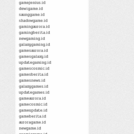
gamejenius.id
dewigame.id
saunggame.id
shadowgame.id
gamingaurora.id
gamingberita.id
newgaming.id
galaxygaming.id
gamesaurora.id
gamesgalaxy.id
updategaming.id
gamescosmic.id
gamesberita.id
gamesnews.id
galaxygames.id
updategames.id
gameaurora.id
gamecosmic.id
gameupdate.id
gameberita.id
auroragame.id
newgame.id