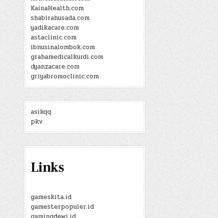
KainaHealth.com
shabirahusada.com
yadikacare.com
astaclinic.com
ibnusinalombok.com
grahamedicalkurdi.com
dyanzacare.com
griyabromoclinic.com
asikqq
pkv
Links
gameskita.id
gamesterpopuler.id
gamingdewi.id