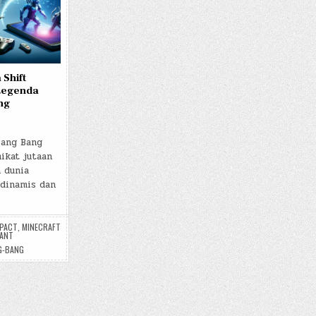
 Shift
Legenda
ng
Bang Bang
ikat jutaan
 dunia
dinamis dan
MPACT
,
MINECRAFT
ANT
G-BANG