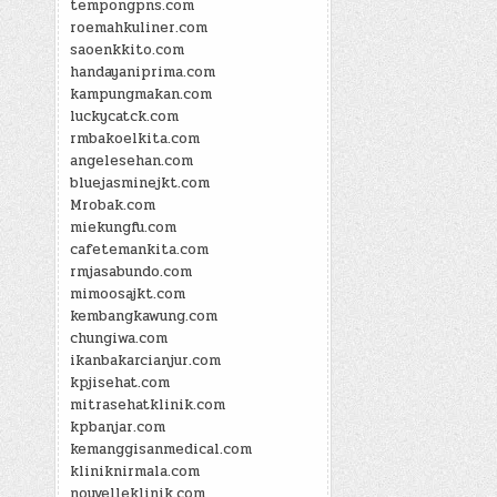
tempongpns.com
roemahkuliner.com
saoenkkito.com
handayaniprima.com
kampungmakan.com
luckycatck.com
rmbakoelkita.com
angelesehan.com
bluejasminejkt.com
Mrobak.com
miekungfu.com
cafetemankita.com
rmjasabundo.com
mimoosajkt.com
kembangkawung.com
chungiwa.com
ikanbakarcianjur.com
kpjisehat.com
mitrasehatklinik.com
kpbanjar.com
kemanggisanmedical.com
kliniknirmala.com
nouvelleklinik.com