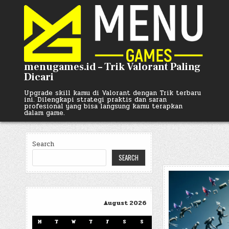
Skip
to
content
menugames.id – Trik Valorant Paling
Dicari
Upgrade skill kamu di Valorant dengan Trik terbaru
ini. Dilengkapi strategi praktis dan saran
profesional yang bisa langsung kamu terapkan
dalam game.
Search
SEARCH
August 2026
M
T
W
T
F
S
S