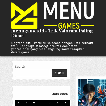
Skip
to
content
menugames.id – Trik Valorant Paling
Dicari
Upgrade skill kamu di Valorant dengan Trik terbaru
ini. Dilengkapi strategi praktis dan saran
profesional yang bisa langsung kamu terapkan
dalam game.
Search
SEARCH
July 2026
M
T
W
T
F
S
S