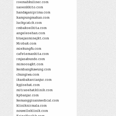
roemahkuliner.com
saoenkkito.com
handayaniprima.com
kampungmakan.com
luckycatck.com
rmbakoelkita.com
angelesehan.com
bluejasminejkt.com
Mrobak.com
miekungfu.com
cafetemankita.com
rmjasabundo.com
mimoosajkt.com
kembangkawung.com
chungiwa.com
ikanbakarcianjur.com
kpjisehat.com
mitrasehatklinik.com
kpbanjar.com
kemanggisanmedical.com
kliniknirmala.com
nouvelleklinik.com