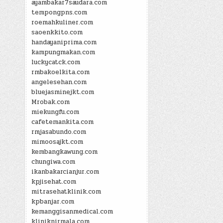
ayambakar7saudara.com
tempongpns.com
roemahkuliner.com
saoenkkito.com
handayaniprima.com
kampungmakan.com
luckycatck.com
rmbakoelkita.com
angelesehan.com
bluejasminejkt.com
Mrobak.com
miekungfu.com
cafetemankita.com
rmjasabundo.com
mimoosajkt.com
kembangkawung.com
chungiwa.com
ikanbakarcianjur.com
kpjisehat.com
mitrasehatklinik.com
kpbanjar.com
kemanggisanmedical.com
kliniknirmala.com