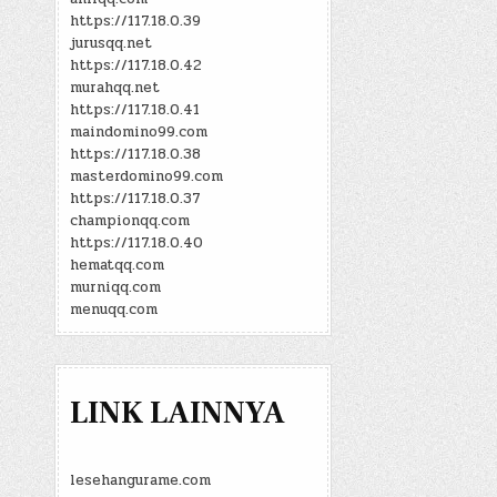
https://117.18.0.39
jurusqq.net
https://117.18.0.42
murahqq.net
https://117.18.0.41
maindomino99.com
https://117.18.0.38
masterdomino99.com
https://117.18.0.37
championqq.com
https://117.18.0.40
hematqq.com
murniqq.com
menuqq.com
LINK LAINNYA
lesehangurame.com