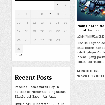
1
2
3
4
5
6
7
8
9
10
11
12
13
14
15
16
Nama Keren Mob
untuk Gamer Eli
17
18
19
20
21
22
23
ADMIN@MENUGAMES.ID
24
25
26
27
28
29
30
Mobile Legend ad
satu permainan 
31
(Multiplayer Onli
« Jul
Arena) yang palin
dunia, termasuk…
MOBILE LEGEND
Recent Posts
NAMA-KEREN-MOBILE
Panduan Utama untuk Depth
Strider di Minecraft: Tingkatkan
Eksplorasi Bawah Air Anda
Unduh APK Minecraft 1.19: Fitur