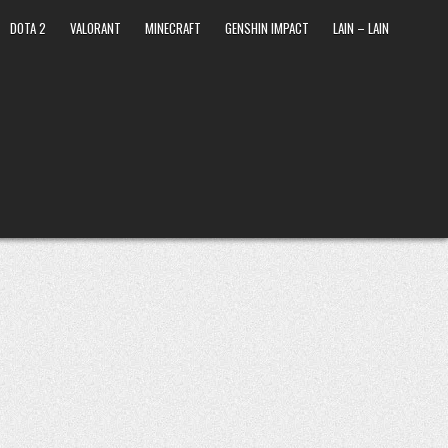
DOTA 2
VALORANT
MINECRAFT
GENSHIN IMPACT
LAIN – LAIN