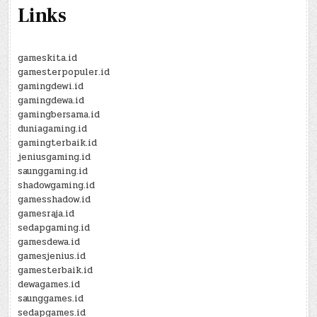
Links
gameskita.id
gamesterpopuler.id
gamingdewi.id
gamingdewa.id
gamingbersama.id
duniagaming.id
gamingterbaik.id
jeniusgaming.id
saunggaming.id
shadowgaming.id
gamesshadow.id
gamesraja.id
sedapgaming.id
gamesdewa.id
gamesjenius.id
gamesterbaik.id
dewagames.id
saunggames.id
sedapgames.id