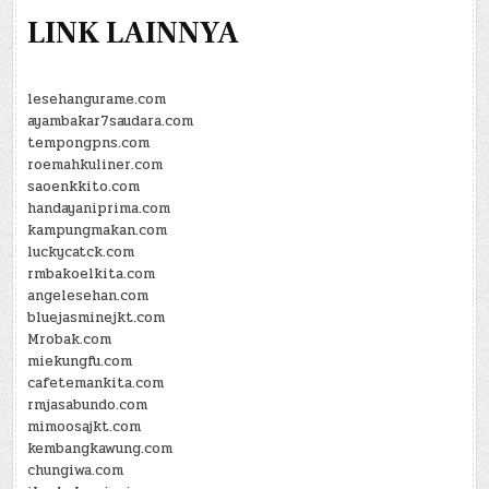
LINK LAINNYA
lesehangurame.com
ayambakar7saudara.com
tempongpns.com
roemahkuliner.com
saoenkkito.com
handayaniprima.com
kampungmakan.com
luckycatck.com
rmbakoelkita.com
angelesehan.com
bluejasminejkt.com
Mrobak.com
miekungfu.com
cafetemankita.com
rmjasabundo.com
mimoosajkt.com
kembangkawung.com
chungiwa.com