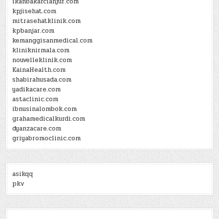
ikanbakarcianjur.com
kpjisehat.com
mitrasehatklinik.com
kpbanjar.com
kemanggisanmedical.com
kliniknirmala.com
nouvelleklinik.com
KainaHealth.com
shabirahusada.com
yadikacare.com
astaclinic.com
ibnusinalombok.com
grahamedicalkurdi.com
dyanzacare.com
griyabromoclinic.com
asikqq
pkv