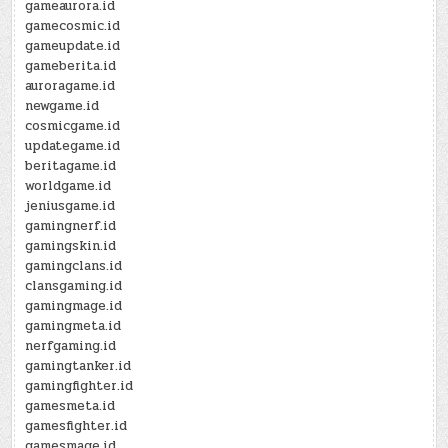
gameaurora.id
gamecosmic.id
gameupdate.id
gameberita.id
auroragame.id
newgame.id
cosmicgame.id
updategame.id
beritagame.id
worldgame.id
jeniusgame.id
gamingnerf.id
gamingskin.id
gamingclans.id
clansgaming.id
gamingmage.id
gamingmeta.id
nerfgaming.id
gamingtanker.id
gamingfighter.id
gamesmeta.id
gamesfighter.id
gamesmage.id