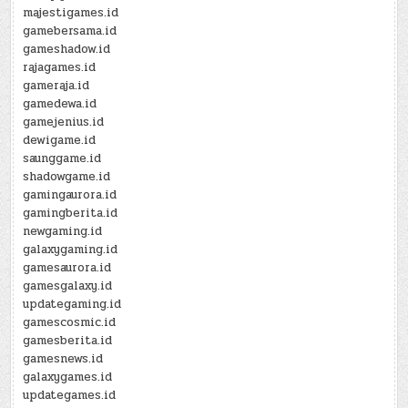
majestigames.id
gamebersama.id
gameshadow.id
rajagames.id
gameraja.id
gamedewa.id
gamejenius.id
dewigame.id
saunggame.id
shadowgame.id
gamingaurora.id
gamingberita.id
newgaming.id
galaxygaming.id
gamesaurora.id
gamesgalaxy.id
updategaming.id
gamescosmic.id
gamesberita.id
gamesnews.id
galaxygames.id
updategames.id