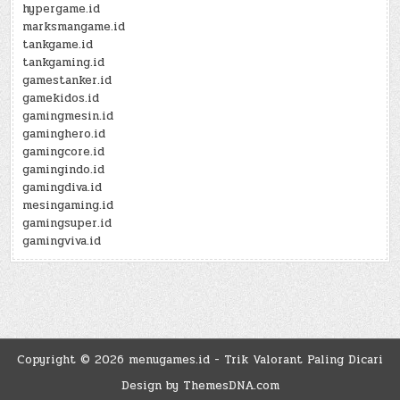
hypergame.id
marksmangame.id
tankgame.id
tankgaming.id
gamestanker.id
gamekidos.id
gamingmesin.id
gaminghero.id
gamingcore.id
gamingindo.id
gamingdiva.id
mesingaming.id
gamingsuper.id
gamingviva.id
Copyright © 2026 menugames.id - Trik Valorant Paling Dicari
Design by ThemesDNA.com