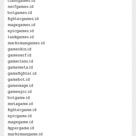
clansgames.id
nerfgames.id
botgames.id
fightergames.id
magegames.id
epicgames.id
tankgames.id
marksmangames.id
gameskin.id
gamenerf.id
gameclans.id
gamemeta.id
gamefighter.id
gamebot.id
gamemage.id
gameepic.id
botgame.id
metagame.id
fightergame.id
epicgame.id
magegame.id
hypergame.id
marksmangame.id