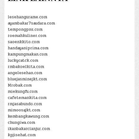
lesehangurame.com
ayambakar7saudara.com
tempongpns.com
roemahkuliner.com
saoenkkito.com
handayaniprima.com
kampungmakan.com
luckycatck.com
rmbakoelkita.com
angelesehan.com
bluejasminejkt.com
Mrobak.com
miekungfu.com
cafetemankita.com
rmjasabundo.com
mimoosajkt.com
kembangkawung.com
chungiwa.com
ikanbakarcianjur.com
kpjisehat.com