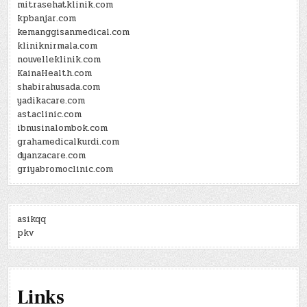
mitrasehatklinik.com
kpbanjar.com
kemanggisanmedical.com
kliniknirmala.com
nouvelleklinik.com
KainaHealth.com
shabirahusada.com
yadikacare.com
astaclinic.com
ibnusinalombok.com
grahamedicalkurdi.com
dyanzacare.com
griyabromoclinic.com
asikqq
pkv
Links