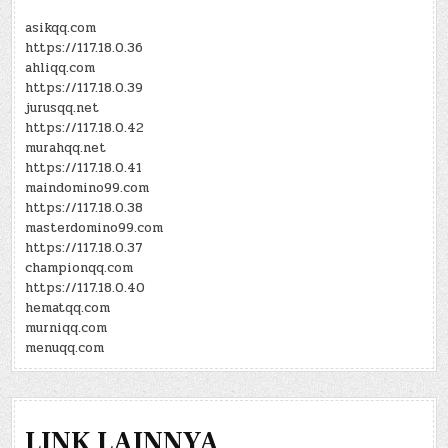
asikqq.com
https://117.18.0.36
ahliqq.com
https://117.18.0.39
jurusqq.net
https://117.18.0.42
murahqq.net
https://117.18.0.41
maindomino99.com
https://117.18.0.38
masterdomino99.com
https://117.18.0.37
championqq.com
https://117.18.0.40
hematqq.com
murniqq.com
menuqq.com
LINK LAINNYA