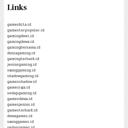
Links
gameskita.id
gamesterpopuler.id
gamingdewi.id
gamingdewa.id
gamingbersama.id
duniagaming.id
gamingterbaik.id
jeniusgaming.id
saunggaming.id
shadowgaming.id
gamesshadow.id
gamesraja.id
sedapgaming.id
gamesdewa.id
gamesjenius.id
gamesterbaik.id
dewagames.id
saunggames.id
sedapgames.id