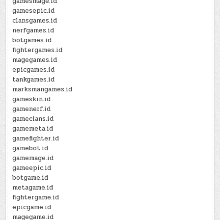
gamesmage.id
gamesepic.id
clansgames.id
nerfgames.id
botgames.id
fightergames.id
magegames.id
epicgames.id
tankgames.id
marksmangames.id
gameskin.id
gamenerf.id
gameclans.id
gamemeta.id
gamefighter.id
gamebot.id
gamemage.id
gameepic.id
botgame.id
metagame.id
fightergame.id
epicgame.id
magegame.id