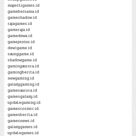
majestigames.id
gamebersama.id
gameshadow.id
rajagames.id
gameraja.id
gamedewa.id
gamejenius.id
dewigame.id
saunggame.id
shadowgame.id
gamingaurora.id
gamingberita.id
newgaming.id
galaxygaming.id
gamesaurora.id
gamesgalaxy.id
updategaming.id
gamescosmic.id
gamesberita.id
gamesnews.id
galaxygames.id
updategames.id