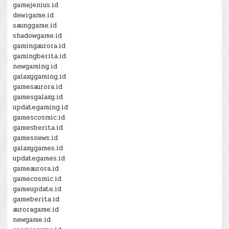
gamejenius.id
dewigame.id
saunggame.id
shadowgame.id
gamingaurora.id
gamingberita.id
newgaming.id
galaxygaming.id
gamesaurora.id
gamesgalaxy.id
updategaming.id
gamescosmic.id
gamesberita.id
gamesnews.id
galaxygames.id
updategames.id
gameaurora.id
gamecosmic.id
gameupdate.id
gameberita.id
auroragame.id
newgame.id