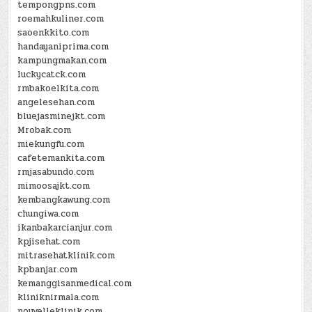
tempongpns.com
roemahkuliner.com
saoenkkito.com
handayaniprima.com
kampungmakan.com
luckycatck.com
rmbakoelkita.com
angelesehan.com
bluejasminejkt.com
Mrobak.com
miekungfu.com
cafetemankita.com
rmjasabundo.com
mimoosajkt.com
kembangkawung.com
chungiwa.com
ikanbakarcianjur.com
kpjisehat.com
mitrasehatklinik.com
kpbanjar.com
kemanggisanmedical.com
kliniknirmala.com
nouvelleklinik.com