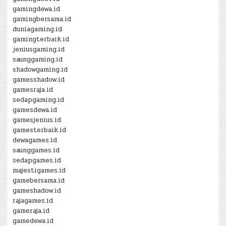
gamingdewa.id
gamingbersama.id
duniagaming.id
gamingterbaik.id
jeniusgaming.id
saunggaming.id
shadowgaming.id
gamesshadow.id
gamesraja.id
sedapgaming.id
gamesdewa.id
gamesjenius.id
gamesterbaik.id
dewagames.id
saunggames.id
sedapgames.id
majestigames.id
gamebersama.id
gameshadow.id
rajagames.id
gameraja.id
gamedewa.id