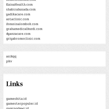
KainaHealth.com
shabirahusada.com
yadikacare.com
astaclinic.com
ibnusinalombok.com
grahamedicalkurdi.com
dyanzacare.com
griyabromoclinic.com
asikqq
pkv
Links
gameskita.id
gamesterpopuler.id
gamingdewi.id