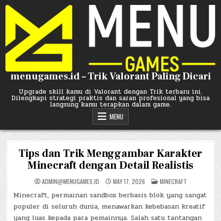
Skip
to
content
menugames.id – Trik Valorant Paling Dicari
Upgrade skill kamu di Valorant dengan Trik terbaru ini.
Dilengkapi strategi praktis dan saran profesional yang bisa
langsung kamu terapkan dalam game.
MENU
Tips dan Trik Menggambar Karakter
Minecraft dengan Detail Realistis
POSTED
ADMIN@MENUGAMES.ID
MAY 17, 2026
MINECRAFT
IN
Minecraft, permainan sandbox berbasis blok yang sangat
populer di seluruh dunia, menawarkan kebebasan kreatif
yang luas kepada para pemainnya. Salah satu tantangan