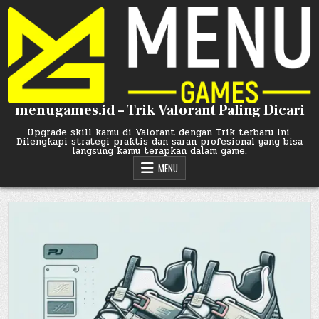
Skip
to
content
menugames.id – Trik Valorant Paling Dicari
Upgrade skill kamu di Valorant dengan Trik terbaru ini.
Dilengkapi strategi praktis dan saran profesional yang bisa
langsung kamu terapkan dalam game.
MENU