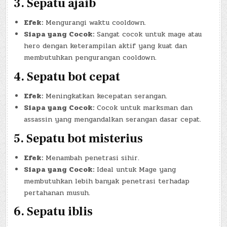
3.
Sepatu ajaib
Efek:
Mengurangi waktu cooldown.
Siapa yang Cocok:
Sangat cocok untuk mage atau
hero dengan keterampilan aktif yang kuat dan
membutuhkan pengurangan cooldown.
4.
Sepatu bot cepat
Efek:
Meningkatkan kecepatan serangan.
Siapa yang Cocok:
Cocok untuk marksman dan
assassin yang mengandalkan serangan dasar cepat.
5.
Sepatu bot misterius
Efek:
Menambah penetrasi sihir.
Siapa yang Cocok:
Ideal untuk Mage yang
membutuhkan lebih banyak penetrasi terhadap
pertahanan musuh.
6.
Sepatu iblis