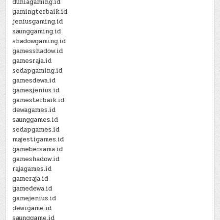
duniagaming.id
gamingterbaik.id
jeniusgaming.id
saunggaming.id
shadowgaming.id
gamesshadow.id
gamesraja.id
sedapgaming.id
gamesdewa.id
gamesjenius.id
gamesterbaik.id
dewagames.id
saunggames.id
sedapgames.id
majestigames.id
gamebersama.id
gameshadow.id
rajagames.id
gameraja.id
gamedewa.id
gamejenius.id
dewigame.id
saunggame.id