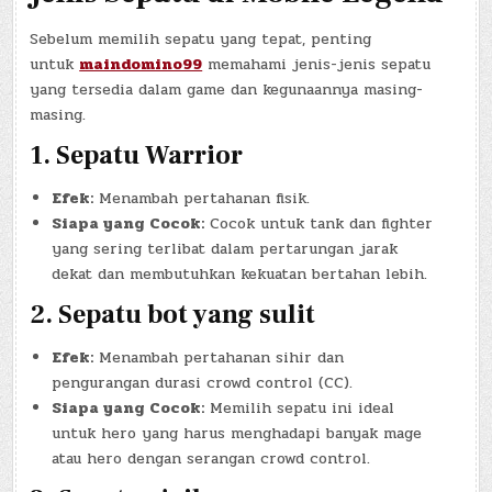
Sebelum memilih sepatu yang tepat, penting
untuk
maindomino99
memahami jenis-jenis sepatu
yang tersedia dalam game dan kegunaannya masing-
masing.
1.
Sepatu Warrior
Efek:
Menambah pertahanan fisik.
Siapa yang Cocok:
Cocok untuk tank dan fighter
yang sering terlibat dalam pertarungan jarak
dekat dan membutuhkan kekuatan bertahan lebih.
2.
Sepatu bot yang sulit
Efek:
Menambah pertahanan sihir dan
pengurangan durasi crowd control (CC).
Siapa yang Cocok:
Memilih sepatu ini ideal
untuk hero yang harus menghadapi banyak mage
atau hero dengan serangan crowd control.