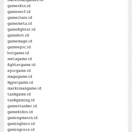
marksmangames.id
gameskin.id
gamenerf.id
gameclans.id
gamemeta.id
gamefighter.id
gamebot.id
gamemage.id
gameepic.id
botgame.id
metagame.id
fightergame.id
epicgame.id
magegame.id
hypergame.id
marksmangame.id
tankgame.id
tankgaming.id
gamestanker.id
gamekidos.id
gamingmesin.id
gaminghero.id
gamingcore.id