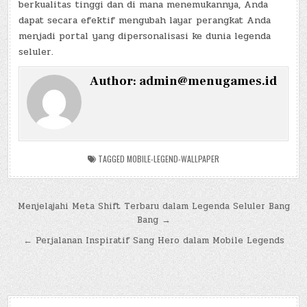
berkualitas tinggi dan di mana menemukannya, Anda
dapat secara efektif mengubah layar perangkat Anda
menjadi portal yang dipersonalisasi ke dunia legenda
seluler.
Author:
admin@menugames.id
TAGGED
MOBILE-LEGEND-WALLPAPER
Post
Menjelajahi Meta Shift Terbaru dalam Legenda Seluler Bang
Bang →
navigation
← Perjalanan Inspiratif Sang Hero dalam Mobile Legends