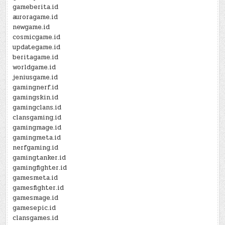
gameberita.id
auroragame.id
newgame.id
cosmicgame.id
updategame.id
beritagame.id
worldgame.id
jeniusgame.id
gamingnerf.id
gamingskin.id
gamingclans.id
clansgaming.id
gamingmage.id
gamingmeta.id
nerfgaming.id
gamingtanker.id
gamingfighter.id
gamesmeta.id
gamesfighter.id
gamesmage.id
gamesepic.id
clansgames.id