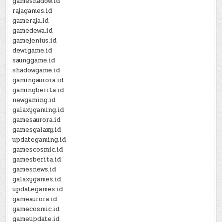
gameshadow.id
rajagames.id
gameraja.id
gamedewa.id
gamejenius.id
dewigame.id
saunggame.id
shadowgame.id
gamingaurora.id
gamingberita.id
newgaming.id
galaxygaming.id
gamesaurora.id
gamesgalaxy.id
updategaming.id
gamescosmic.id
gamesberita.id
gamesnews.id
galaxygames.id
updategames.id
gameaurora.id
gamecosmic.id
gameupdate.id