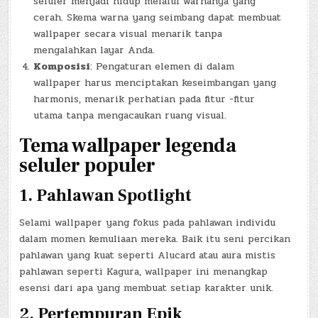
seluler menjadi hidup melalui warnanya yang
cerah. Skema warna yang seimbang dapat membuat
wallpaper secara visual menarik tanpa
mengalahkan layar Anda.
Komposisi
: Pengaturan elemen di dalam
wallpaper harus menciptakan keseimbangan yang
harmonis, menarik perhatian pada fitur -fitur
utama tanpa mengacaukan ruang visual.
Tema wallpaper legenda
seluler populer
1. Pahlawan Spotlight
Selami wallpaper yang fokus pada pahlawan individu
dalam momen kemuliaan mereka. Baik itu seni percikan
pahlawan yang kuat seperti Alucard atau aura mistis
pahlawan seperti Kagura, wallpaper ini menangkap
esensi dari apa yang membuat setiap karakter unik.
2. Pertempuran Epik