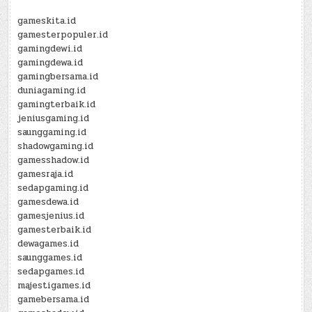
gameskita.id
gamesterpopuler.id
gamingdewi.id
gamingdewa.id
gamingbersama.id
duniagaming.id
gamingterbaik.id
jeniusgaming.id
saunggaming.id
shadowgaming.id
gamesshadow.id
gamesraja.id
sedapgaming.id
gamesdewa.id
gamesjenius.id
gamesterbaik.id
dewagames.id
saunggames.id
sedapgames.id
majestigames.id
gamebersama.id