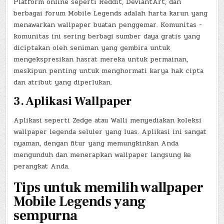
Platform online seperti Reddit, DeviantArt, dan
berbagai forum Mobile Legends adalah harta karun yang
menawarkan wallpaper buatan penggemar. Komunitas -
komunitas ini sering berbagi sumber daya gratis yang
diciptakan oleh seniman yang gembira untuk
mengekspresikan hasrat mereka untuk permainan,
meskipun penting untuk menghormati karya hak cipta
dan atribut yang diperlukan.
3. Aplikasi Wallpaper
Aplikasi seperti Zedge atau Walli menyediakan koleksi
wallpaper legenda seluler yang luas. Aplikasi ini sangat
nyaman, dengan fitur yang memungkinkan Anda
mengunduh dan menerapkan wallpaper langsung ke
perangkat Anda.
Tips untuk memilih wallpaper
Mobile Legends yang
sempurna