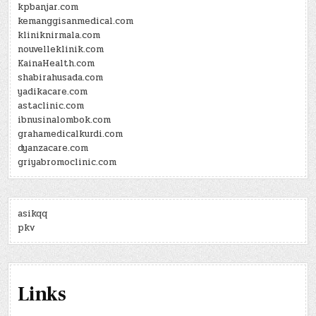
kpbanjar.com
kemanggisanmedical.com
kliniknirmala.com
nouvelleklinik.com
KainaHealth.com
shabirahusada.com
yadikacare.com
astaclinic.com
ibnusinalombok.com
grahamedicalkurdi.com
dyanzacare.com
griyabromoclinic.com
asikqq
pkv
Links