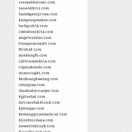
roemahkuliner.com
saoenkkito.com
handayaniprima.com
kampungmakan.com
luckycatck.com
rmbakoelkita.com
angelesehan.com
bluejasminejkt.com
Mrobak.com
miekungfu.com
cafetemankita.com
rmjasabundo.com
mimoosajkt.com
kembangkawung.com
chungiwa.com
ikanbakarcianjur.com
kpjisehat.com
mitrasehatklinik.com
kpbanjar.com
kemanggisanmedical.com
kliniknirmala.com
nouvelleklinik.com