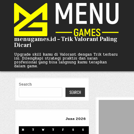
Skip
to
content
menugames.id – Trik Valorant Paling
Dicari
Upgrade skill kamu di Valorant dengan Trik terbaru
ini. Dilengkapi strategi praktis dan saran
profesional yang bisa langsung kamu terapkan
dalam game.
Search
SEARCH
June 2026
M
T
W
T
F
S
S