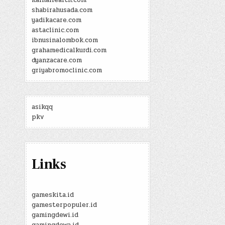
KainaHealth.com
shabirahusada.com
yadikacare.com
astaclinic.com
ibnusinalombok.com
grahamedicalkurdi.com
dyanzacare.com
griyabromoclinic.com
asikqq
pkv
Links
gameskita.id
gamesterpopuler.id
gamingdewi.id
gamingdewa.id