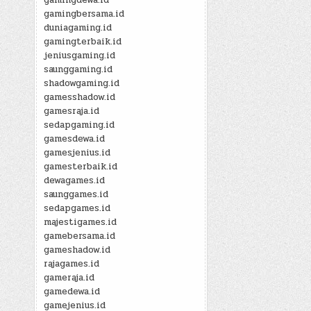
gamingbersama.id
duniagaming.id
gamingterbaik.id
jeniusgaming.id
saunggaming.id
shadowgaming.id
gamesshadow.id
gamesraja.id
sedapgaming.id
gamesdewa.id
gamesjenius.id
gamesterbaik.id
dewagames.id
saunggames.id
sedapgames.id
majestigames.id
gamebersama.id
gameshadow.id
rajagames.id
gameraja.id
gamedewa.id
gamejenius.id