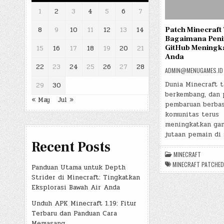
1
2
3
4
5
6
7
Patch Minecraft
8
9
10
11
12
13
14
Bagaimana Peni
GitHub Meningk
15
16
17
18
19
20
21
Anda
22
23
24
25
26
27
28
ADMIN@MENUGAMES.ID
Dunia Minecraft t
29
30
berkembang, dan 
« May
Jul »
pembaruan berbas
komunitas terus
meningkatkan gam
jutaan pemain di 
Recent Posts
MINECRAFT
MINECRAFT PATCHED
Panduan Utama untuk Depth
Strider di Minecraft: Tingkatkan
Eksplorasi Bawah Air Anda
Unduh APK Minecraft 1.19: Fitur
Terbaru dan Panduan Cara
Memasang