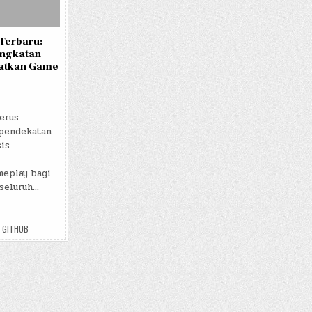
 Terbaru:
ngkatan
atkan Game
erus
pendekatan
is
eplay bagi
seluruh…
 GITHUB