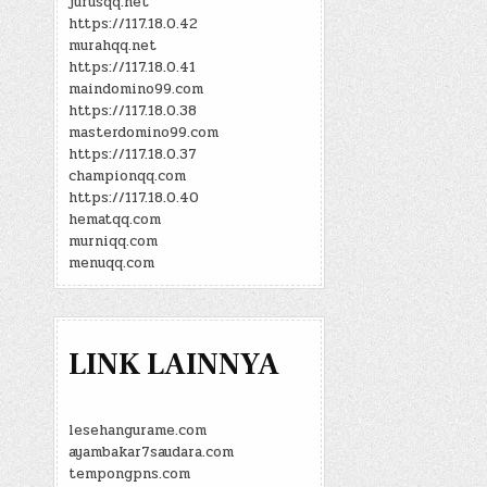
jurusqq.net
https://117.18.0.42
murahqq.net
https://117.18.0.41
maindomino99.com
https://117.18.0.38
masterdomino99.com
https://117.18.0.37
championqq.com
https://117.18.0.40
hematqq.com
murniqq.com
menuqq.com
LINK LAINNYA
lesehangurame.com
ayambakar7saudara.com
tempongpns.com