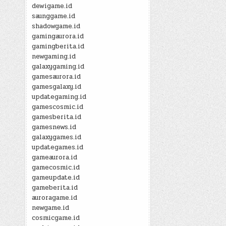
dewigame.id
saunggame.id
shadowgame.id
gamingaurora.id
gamingberita.id
newgaming.id
galaxygaming.id
gamesaurora.id
gamesgalaxy.id
updategaming.id
gamescosmic.id
gamesberita.id
gamesnews.id
galaxygames.id
updategames.id
gameaurora.id
gamecosmic.id
gameupdate.id
gameberita.id
auroragame.id
newgame.id
cosmicgame.id